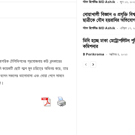
স্টাফ রিপোর্টারঃ MD Ashik
-
জুন ১৩, ২০২
নোয়াখালী বিজ্ঞান ও প্রযুক্তি বিশ
ছাত্রীকে যৌন হয়রানির অভিযো
স্টাফ রিপোর্টারঃ MD Ashik
-
এপ্রিল ১৭, 
ডিবি হচ্ছে ঢাকা মেট্রোপলিটন পু
কমিশনার
B Porikroma
-
অক্টোবর ৪, ২০২৩
নাগরিক টেলিভিশনের প্রযোজনায় কচি খন্দকারের
ি কয়েকটি ছোট গল্পে মূল চরিত্রে অভিনয় করে, তার
ম বলেন সকলের ভালোবাসা এবং দোয়া পেলে সামনে
বো।