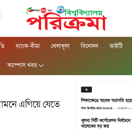
ীতি
ব্যাংক-বীমা
খেলাধূলা
বিনোদন
আইটি
ক্যাম্পাস খবর
জ
শিক্ষাক্ষেত্রে অনেক অগ্রগতি হয়েছে-
ামনে এগিয়ে যেতে
স্টাফ রিপোর্টারঃ MD Ashik
-
ফেব্রুয়ারি ১
খুলনা সিটি কর্পোরেশন নির্বাচনে
খালেকের বড় জয়