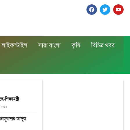
লাইফস্টাইল
সারা বাংলা
কৃষি
বিচিত্র খবর
শিক্ষামন্ত্রী
০, ২০১৯
 তালুকদার আব্দুল