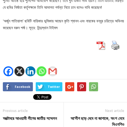
পুনিত অতিষ্ঠ হয়ে পুলিশেও অভিযোগ করেছেন। তবে খুব একটা লাভ হয়নি। তিনি এতটাই বিরক্ত
যে ছবির নির্মাতা কর্তৃপক্ষকে তিনি আদালত পর্যন্ত নিতে চান বলেও দাবি করেছেন!
‘অর্জুন পাতিয়ালা’ ছবিটি নায়িকার ভূমিকায় আছেন কৃতি শ্যানন এবং নায়কের বন্ধুর চরিত্রে অভিনয়
করেছেন বরুন শর্মা। সূত্র: হিন্দুস্থান টাইমস
Facebook
Twitter
Previous article
Next article
অক্টোবরে আওয়ামী লীগের জাতীয় সম্মেলন
আ’লীগ ছাড় দেবে না জাপাকে, অংশ নেবে
বিএনপিও