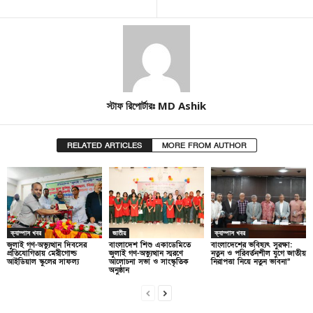
স্টাফ রিপোর্টারঃ MD Ashik
RELATED ARTICLES
MORE FROM AUTHOR
ক্যাম্পাস খবর
জাতীয়
ক্যাম্পাস খবর
জুলাই গণ-অভ্যুত্থান দিবসের
বাংলাদেশ শিশু একাডেমিতে
বাংলাদেশের ভবিষ্যৎ সুরক্ষা:
প্রতিযোগিতায় মেরীগোল্ড
জুলাই গণ-অভ্যুত্থান স্মরণে
নতুন ও পরিবর্তনশীল যুগে জাতীয়
আইডিয়াল স্কুলের সাফল্য
আলোচনা সভা ও সাংস্কৃতিক
নিরাপত্তা নিয়ে নতুন ভাবনা”
অনুষ্ঠান