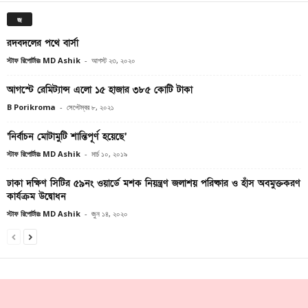
জ
রদবদলের পথে বার্সা
স্টাফ রিপোর্টারঃ MD Ashik
-
আগস্ট ২৩, ২০২০
আগস্টে রেমিট্যান্স এলো ১৫ হাজার ৩৮৫ কোটি টাকা
B Porikroma
-
সেপ্টেম্বর ৮, ২০২১
‘নির্বাচন মোটামুটি শান্তিপূর্ণ হয়েছে’
স্টাফ রিপোর্টারঃ MD Ashik
-
মার্চ ১০, ২০১৯
ঢাকা দক্ষিণ সিটির ৫৯নং ওয়ার্ডে মশক নিয়ন্ত্রণ জলাশয় পরিষ্কার ও হাঁস অবমুক্তকরণ
কার্যক্রম উদ্বোধন
স্টাফ রিপোর্টারঃ MD Ashik
-
জুন ১৪, ২০২০