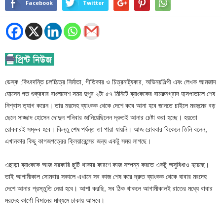
Facebook
Twitter
ডেস্ক :কিংবদন্তি চলচ্চিত্র নির্মাতা, গীতিকার ও চিত্রনাট্যকার, অভিনয়শিল্পী এবং লেখক আমজাদ
হোসেন গত শুক্রবার বাংলাদেশ সময় দুপুর ২টা ৫৭ মিনিটে ব্যাংককের বামরুনগ্রাদ হাসপাতালে শেষ
নিশ্বাস ত্যাগ করেন। তার মরদেহ ব্যাংকক থেকে দেশে কবে আনা হবে জানতে চাইলে মরহুমের বড়
ছেলে সাজ্জাদ হোসেন দোদুল শনিবার জানিয়েছিলেন দ্রুতই আনার চেষ্টা করা হচ্ছে। হয়তো
রোববারই সম্ভব হবে। কিন্তু শেষ পর্যন্ত তা পারা যায়নি। আজ রোববার বিকেলে তিনি বলেন,
এখানকার কিছু কাগজপত্রের ক্লিয়ারেন্সের জন্য একটু সময় লাগছে।
এছাড়া ব্যাংককে আজ সরকারি ছুটি থাকার কারণে কাজ সম্পন্ন করতে একটু অসুবিধাও হয়েছে।
তাই আগামীকাল সোমবার সকালে এখানে সব কাজ শেষ করে দ্রুত ব্যাংকক থেকে বাবার মরদেহ
দেশে আনার প্রস্তুতি নেয়া হবে। আশা করছি, সব ঠিক থাকলে আগামীকালই রাতের মধ্যে বাবার
মরদেহ কার্গো বিমানের মাধ্যমে ঢাকায় আসবে।