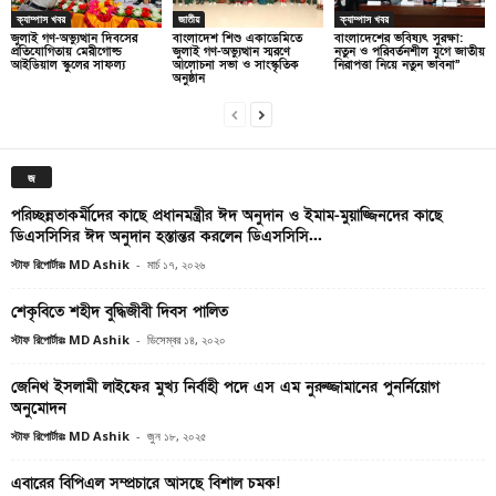
ক্যাম্পাস খবর
জাতীয়
ক্যাম্পাস খবর
জুলাই গণ-অভ্যুত্থান দিবসের
বাংলাদেশ শিশু একাডেমিতে
বাংলাদেশের ভবিষ্যৎ সুরক্ষা:
প্রতিযোগিতায় মেরীগোল্ড
জুলাই গণ-অভ্যুত্থান স্মরণে
নতুন ও পরিবর্তনশীল যুগে জাতীয়
আইডিয়াল স্কুলের সাফল্য
আলোচনা সভা ও সাংস্কৃতিক
নিরাপত্তা নিয়ে নতুন ভাবনা”
অনুষ্ঠান
জ
পরিচ্ছন্নতাকর্মীদের কাছে প্রধানমন্ত্রীর ঈদ অনুদান ও ইমাম-মুয়াজ্জিনদের কাছে
ডিএসসিসির ঈদ অনুদান হস্তান্তর করলেন ডিএসসিসি...
স্টাফ রিপোর্টারঃ MD Ashik
-
মার্চ ১৭, ২০২৬
শেকৃবিতে শহীদ বুদ্ধিজীবী দিবস পালিত
স্টাফ রিপোর্টারঃ MD Ashik
-
ডিসেম্বর ১৪, ২০২০
জেনিথ ইসলামী লাইফের মুখ্য নির্বাহী পদে এস এম নুরুজ্জামানের পুনর্নিয়োগ
অনুমোদন
স্টাফ রিপোর্টারঃ MD Ashik
-
জুন ১৮, ২০২৫
এবারের বিপিএল সম্প্রচারে আসছে বিশাল চমক!