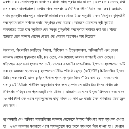
এরপর ঢাকায় মোহাম্মদপুরের আদাবরের বাসার কাছে প্রথম জানাজা হবে। এরপর তার মরদেহ রাখা
হবে বারডেম হাসপাতালে। সেখান থেকে মঙ্গলবার এফডিসি ও শহীদ মিনারে নেয়া হবে। এছাড়াও
বাবার জন্মস্থান জামালপুরে আরেকটি জানাজা শেষে মায়ের ইচ্ছে অনুযায়ী ঢাকার মিরপুরের বুদ্ধিজীবী
কবরস্থানে তাকে সমাহিত করার সিদ্ধান্ত নেয়া হয়েছে। আমজাদ হোসেনের স্ত্রী সুরাইয়া
আকতারের ইচ্ছে তার স্বামীকে যেন মিরপুর বুদ্ধিজীবী কবরস্থানে সমাহিত করা হয়। মায়ের
ইচ্ছেতে ছেলে সাজ্জাদ হোসেন দোদুল এবং সোহেল আরমানও সায় দিয়েছেন।
উল্লেখ্য, কিংবদন্তি চলচ্চিত্র নির্মাতা, গীতিকার ও চিত্রনাট্যকার, অভিনয়শিল্পী এবং লেখক
আমজাদ হোসেন মৃত্যুকালে স্ত্রী, চার ছেলে, এক মেয়েসহ অসংখ্য গুণগ্রাহী রেখে গেছেন।
মস্তিষ্কে রক্তক্ষরণ হওয়ায় গত ১৮ই নভেম্বর রাজধানীর তেজগাঁওয়ের ইমপালস হাসপাতালে ভর্তি
করা হয় আমজাদ হোসেনকে। হাসপাতালে নিবিড় পরিচর্যা কেন্দ্রে (আইসিইউ) চিকিৎসাধীন ছিলেন
তিনি। শুরু থেকেই তাকে কৃত্রিম উপায়ে শ্বাস-প্রশ্বাস দিয়ে বাঁচিয়ে রাখা হয়। বাংলাদেশের
বরেণ্য এই নির্মাতার শারীরিক অসুস্থতার খবর শুনে হাসপাতালে ভর্তির তিন দিনের মাথায় তার
চিকিৎসার দায়িত্ব নেন প্রধানমন্ত্রী শেখ হাসিনা। আমজাদ হোসেনের উন্নত চিকিৎসার খরচ বাবদ
২০ লাখ টাকা এবং এয়ার অ্যাম্বুলেন্সের ভাড়া বাবদ ২২ লাখ ৩৫ হাজার টাকা পরিবারের হাতে তুলে
দেন তিনি।
প্রধানমন্ত্রী শেখ হাসিনার সহযোগিতায় আমজাদ হোসেনকে উন্নত চিকিৎসার জন্য ব্যাংকক নেওয়া
হয়। ২৭শে নভেম্বর মধ্যরাতে এয়ার অ্যাম্বুলেন্সে করে তাকে ব্যাংককে নিয়ে যাওয়া হয়। সেখানে