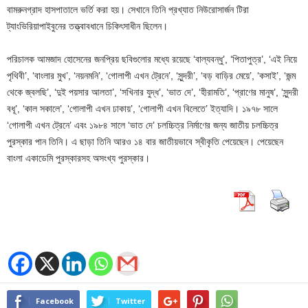
বামরুনগ্রাদ হাসপাতালে ভর্তি করা হয়। সেখানে তিনি প্রখ্যাত নিউরোসার্জন টিরা
ট্যাংভিরিয়াপাইবুনের তত্ত্বাবধানে চিকিৎসাধীন ছিলেন।
পরিচালক আমজাদ হোসেনের জনপ্রিয় ছবিগুলোর মধ্যে রয়েছে ‘বাল্যবন্ধু’, ‘পিতাপুত্র’, ‘এই নিয়ে
পৃথিবী’, ‘বাংলার মুখ’, ‘নয়নমনি’, ‘গোলাপী এখন ট্রেনে’, ‘সুন্দরী’, ‘বড় বাড়ির মেয়ে’, ‘কসাই’, ‘জন্ম
থেকে জ্বলছি’, ‘দুই পয়সার আলতা’, ‘সখিনার যুদ্ধ’, ‘ভাত দে’, ‘হীরামতি’, ‘প্রাণের মানুষ’, ‘সুন্দরী
বধূ’, ‘কাল সকালে’, ‘গোলাপী এখন ঢাকায়’, ‘গোলাপী এখন বিলেতে’ ইত্যাদি। ১৯৭৮ সালে
‘গোলাপী এখন ট্রেনে’ এবং ১৯৮৪ সালে ‘ভাত দে’ চলচ্চিত্র নির্মাণের জন্য জাতীয় চলচ্চিত্র
পুরস্কার পান তিনি। এ ছাড়া তিনি আরও ১৪ বার জাতীয়ভাবে স্বীকৃতি পেয়েছেন। পেয়েছেন
বাংলা একাডেমি পুরস্কারসহ অসংখ্য পুরস্কার।
Facebook
Twitter