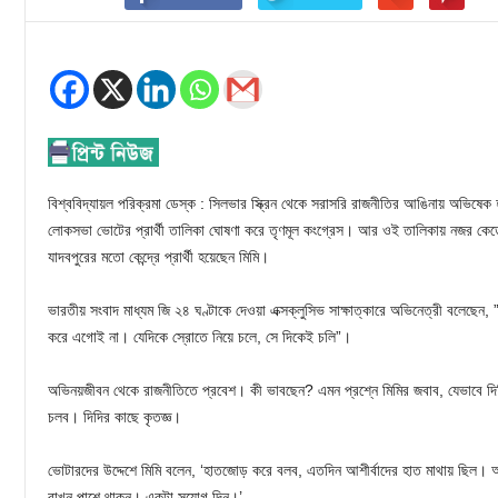
বিশ্ববিদ্যায়ল পরিক্রমা ডেস্ক : সিলভার স্ক্রিন থেকে সরাসরি রাজনীতির আঙিনায় অভিষেক হ
লোকসভা ভোটের প্রার্থী তালিকা ঘোষণা করে তৃণমূল কংগ্রেস। আর ওই তালিকায় নজর কেড়ে
যাদবপুরের মতো কেন্দ্রে প্রার্থী হয়েছেন মিমি।
ভারতীয় সংবাদ মাধ্যম জি ২৪ ঘণ্টাকে দেওয়া এক্সক্লুসিভ সাক্ষাত্কারে অভিনেত্রী বলেছে
করে এগোই না। যেদিকে স্রোতে নিয়ে চলে, সে দিকেই চলি”।
অভিনয়জীবন থেকে রাজনীতিতে প্রবেশ। কী ভাবছেন? এমন প্রশ্নে মিমির জবাব, যেভাবে দিদি
চলব। দিদির কাছে কৃতজ্ঞ।
ভোটারদের উদ্দেশে মিমি বলেন, ‘হাতজোড় করে বলব, এতদিন আশীর্বাদের হাত মাথায় ছিল
রাখুন পাশে থাকুন। একটা সুযোগ দিন।’