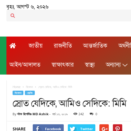
বৃহঃ, আগস্ট ৬, ২০২৬
জাতীয়
রাজনীতি
আন্তর্জাতিক
অর্থন
আইন/আদালত
স্বাক্ষাৎকার
স্বাস্থ্য
অন্যান্য
Home
বিনোদন
স্রোত যেদিকে, আমিও সেদিকে: মিমি
বিনোদন
ব্রেকিং
স্রোত যেদিকে, আমিও সেদিকে: মিমি
By
স্টাফ রিপোর্টারঃ MD Ashik
-
মার্চ ১৩, ২০১৯
242
0
SHARE
Facebook
Twitter