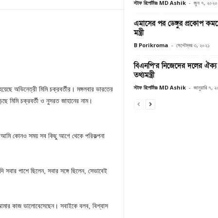
স্টাফ রিপোর্টারঃ MD Ashik
-
জুন ৭, ২০২০
এমাসের পর ডেঙ্গুর প্রকোপ কমত
মন্ত্রী
B Porikroma
-
সেপ্টেম্বর ৩, ২০২১
বিএনপি’র নিজেদের দলের ঐক্য রা
তথ্যমন্ত্রী
স্টাফ রিপোর্টারঃ MD Ashik
-
জানুয়ারি ৭, 
য়েছে অভিনেত্রী মিমি চক্রবর্তীর। মঙ্গলবার ভারতের
ছে মিমি চক্রবর্তী ও নুসরত জাহানের নাম।
ন, ”আমি কোনও সময় সব কিছু আগে থেকে পরিকল্পনা
 সবার পাশে ছিলেন, সবার সঙ্গে ছিলেন, সেভাবেই
। আমার কাজ ভালোবেসেছেন। সবাইকে বলব, বিশ্বাস