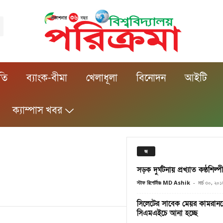
ীতি
ব্যাংক-বীমা
খেলাধূলা
বিনোদন
আইটি
ক্যাম্পাস খবর
জ
সড়ক দুর্ঘটনায় প্রখ্যাত কণ্ঠশ
স্টাফ রিপোর্টারঃ MD Ashik
-
মার্চ ৩০, ২০১
সিলেটের সাবেক মেয়র কামরানক
সিএমএইচে আনা হচ্ছে