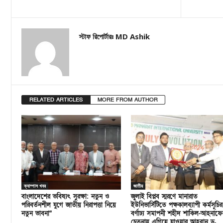
স্টাফ রিপোর্টারঃ MD Ashik
RELATED ARTICLES
MORE FROM AUTHOR
ক্যাম্পাস খবর
জাতীয়
বাংলাদেশের ভবিষ্যৎ সুরক্ষা: নতুন ও
জুলাই বিপ্লব স্মরণে মানারাত
পরিবর্তনশীল যুগে জাতীয় নিরাপত্তা নিয়ে
ইউনিভার্সিটিতে পক্ষকালব্যাপী কর্মসূচির
নতুন ভাবনা”
বর্ণাঢ্য সমাপনী শহীদ শাকিল-আহনাফে
চেতনায় এগিয়ে যাওয়ার আহবান ড.