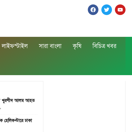
লাইফস্টাইল
সারা বাংলা
কৃষি
বিচিত্র খবর
িল্পী খুরশীদ আলম আহত
৯
ে হেলিকপ্টারে ঢাকা