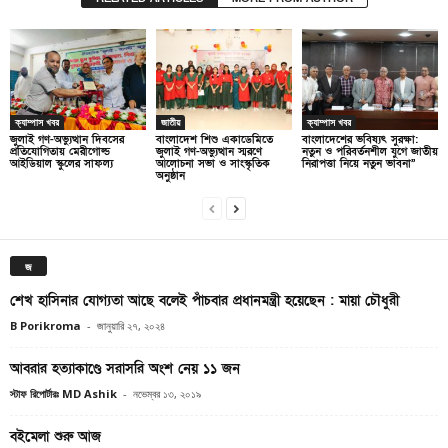
ক্যাম্পাস খবর
জাতীয়
ক্যাম্পাস খবর
জুলাই গণ-অভ্যুত্থান দিবসের
বাংলাদেশ শিশু একাডেমিতে
বাংলাদেশের ভবিষ্যৎ সুরক্ষা:
প্রতিযোগিতায় মেরীগোল্ড
জুলাই গণ-অভ্যুত্থান স্মরণে
নতুন ও পরিবর্তনশীল যুগে জাতীয়
আইডিয়াল স্কুলের সাফল্য
আলোচনা সভা ও সাংস্কৃতিক
নিরাপত্তা নিয়ে নতুন ভাবনা”
অনুষ্ঠান
জ
শেখ হাসিনার যোগ্যতা আছে বলেই পাঁচবার প্রধানমন্ত্রী হয়েছেন : মায়া চৌধুরী
B Porikroma
-
জানুয়ারি ২৭, ২০২৪
আবরার হত্যাকাণ্ডে সরাসরি অংশ নেয় ১১ জন
স্টাফ রিপোর্টারঃ MD Ashik
-
নভেম্বর ১৩, ২০১৯
বইমেলা শুরু আজ