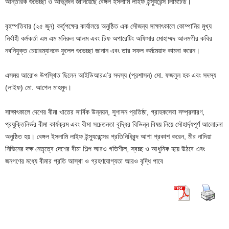
আন্তরিক শুভেচ্ছা ও অভিনন্দন জানিয়েছে বেঙ্গল ইসলামি লাইফ ইন্স্যুরেন্স লিমিটেড।
বৃহস্পতিবার (২৫ জুন) কর্তৃপক্ষের কার্যালয়ে অনুষ্ঠিত এক সৌজন্য সাক্ষাৎকালে কোম্পানির মুখ্য
নির্বাহী কর্মকর্তা এম এম মনিরুল আলম এবং চিফ অপারেটিং অফিসার মোহাম্মদ আলমগীর কবির
নবনিযুক্ত চেয়ারম্যানকে ফুলেল শুভেচ্ছা জানান এবং তার সফল কর্মমেয়াদ কামনা করেন।
এসময় আরোও উপস্থিত ছিলেন আইডিআরএ’র সদস্য (প্রশাসন) মো. ফজলুল হক এবং সদস্য
(লাইফ) মো. আপেল মাহমুদ।
সাক্ষাৎকালে দেশের বীমা খাতের সার্বিক উন্নয়ন, সুশাসন প্রতিষ্ঠা, গ্রাহকসেবা সম্প্রসারণ,
প্রযুক্তিনির্ভর বীমা কার্যক্রম এবং বীমা সচেতনতা বৃদ্ধির বিভিন্ন বিষয় নিয়ে সৌহার্দ্যপূর্ণ আলোচনা
অনুষ্ঠিত হয়। বেঙ্গল ইসলামি লাইফ ইন্স্যুরেন্সের প্রতিনিধিবৃন্দ আশা প্রকাশ করেন, মীর নাদিয়া
নিভিনের দক্ষ নেতৃত্বে দেশের বীমা শিল্প আরও গতিশীল, স্বচ্ছ ও আধুনিক হয়ে উঠবে এবং
জনগণের মধ্যে বীমার প্রতি আস্থা ও গ্রহণযোগ্যতা আরও বৃদ্ধি পাবে