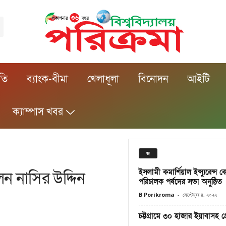
ীতি
ব্যাংক-বীমা
খেলাধূলা
বিনোদন
আইটি
ক্যাম্পাস খবর
জ
ইসলামী কমার্শিয়াল ইন্স্যুরেন্স
েন নাসির উদ্দিন
পরিচালক পর্ষদের সভা অনুষ্ঠিত
B Porikroma
-
সেপ্টেম্বর ৪, ২০২২
চট্টগ্রামে ৩০ হাজার ইয়াবাসহ গ