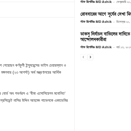
স্টাফ রিপোর্টারঃ MD Ashik
-
ফেব্রুয়ারি ২
রোববারের আগে সূর্যের দেখা মি
স্টাফ রিপোর্টারঃ MD Ashik
-
ডিসেম্বর ২০
ডাকসু নির্বাচন বাতিলের দাবিতে 
আন্দোলনকারীরা
স্টাফ রিপোর্টারঃ MD Ashik
-
মার্চ ১৩, ২০১
পেয়েছেন কর্ণফুলী ইন্স্যুরেন্সের ভাইস চেয়ারম্যান ও
 মঙ্গলবার (২৩ আগস্ট) অর্থ মন্ত্রণালয়ের আর্থিক
মির বোর্ড অব গভর্নরস এ ‘বীমা এসোসিয়েশন মনোনিত’
ইস প্রেসিডেন্ট নাসির উদ্দিন আহমেদ পাভেলকে একাডেমির