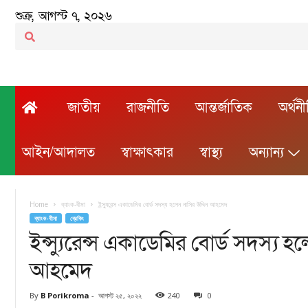
শুক্র, আগস্ট ৭, ২০২৬
জাতীয়
রাজনীতি
আন্তর্জাতিক
অর্থন
আইন/আদালত
স্বাক্ষাৎকার
স্বাস্থ্য
অন্যান্য
Home
ব্যাংক-বীমা
ইন্স্যুরেন্স একাডেমির বোর্ড সদস্য হলেন নাসির উদ্দিন আহমেদ
ব্যাংক-বীমা
ব্রেকিং
ইন্স্যুরেন্স একাডেমির বোর্ড সদস্য হল
আহমেদ
By
B Porikroma
-
আগস্ট ২৫, ২০২২
240
0