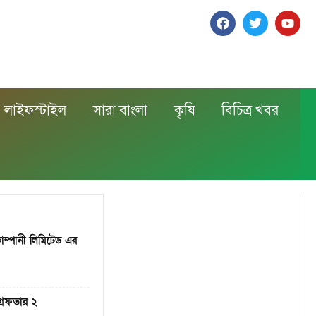
লাইফস্টাইল
সারা বাংলা
কৃষি
বিচিত্র খবর
 কোম্পানী লিমিটেড এর
্রেফতার ২