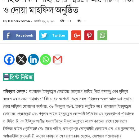
ও দোয়া মাহফিল অনুষ্ঠিত
By
B Porikroma
-
আগস্ট ২৮, ২০২৩
331
0
Facebook
Twitter
পরিক্রমা ডেস্ক :
বাংলাদেশ ইনস্যুরেন্স ফোরামের উদ্যোগে জাতির পিতা বঙ্গবন্ধু শেখ মুজিবুর
রহমান এর ৪৮তম শাহাদাৎ বার্ষিকী ও ১৫ আগস্টে নিহত সকল শহিদদের স্মরণে আলোচনা সভা ও
দোয়া মাহ্ফিল ফোরামের কার্যালয়, ৩৬ দিলকুশা বা/এ, ঢাকায় অনুষ্ঠিত হয়। বাংলাদেশ ইনস্যুরেন্স
ফোরামের প্রেসিডেন্ট এবং পপুলার লাইফ ইনস্যুরেন্স কোম্পানী লিমিটেড এর ব্যবস্থাপনা পরিচালক
ও সিইও বি এম ইউসুফ আলীর সভাপতিত্বে উক্ত অনুষ্ঠানে আরও বক্তব্য রাখেন ফোরামের
সিনিয়র ভাইস প্রেসিডেন্ট মোঃ ইমাম শাহীন, ভারপ্রাপ্ত সেক্রেটারী জেনারেল এস. এম নুরুজ্জামান,
অর্গানাইজিং সেক্রেটারী আপেল মাহমুদ ও মোঃ মোশাররফ হোসেন, সোশ্যাল ওয়েলফেয়ার