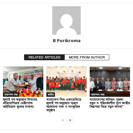
B Porikroma
RELATED ARTICLES
MORE FROM AUTHOR
ক্যাম্পাস খবর
জাতীয়
ক্যাম্পাস খবর
জুলাই গণ-অভ্যুত্থান দিবসের
বাংলাদেশ শিশু একাডেমিতে
বাংলাদেশের ভবিষ্যৎ সুরক্ষা:
প্রতিযোগিতায় মেরীগোল্ড
জুলাই গণ-অভ্যুত্থান স্মরণে
নতুন ও পরিবর্তনশীল যুগে জাতীয়
আইডিয়াল স্কুলের সাফল্য
আলোচনা সভা ও সাংস্কৃতিক
নিরাপত্তা নিয়ে নতুন ভাবনা”
অনুষ্ঠান