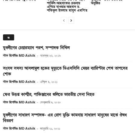
শাকিল-আহনাফের চেতনায়
অনুষ্ঠিত
এগিয়ে যাওয়ার আহবান ড.
শফিকুল ইসলাম মাসুদ এমপি’র
জ
যুবলীগের চেয়ারম্যান পরশ, সম্পাদক নিখিল
স্টাফ রিপোর্টারঃ MD Ashik
-
নভেম্বর ২৩, ২০১৯
সংসদ সদস্য আসলামুল হকের মৃত্যুতে ডিএসসিসি মেয়র ব্যারিস্টার শেখ তাপসের
শোক
স্টাফ রিপোর্টারঃ MD Ashik
-
এপ্রিল ৪, ২০২১
ফের উত্তপ্ত কাশ্মীর, পাকিস্তানের গুলিতে ভারতীয় সেনা নিহত
স্টাফ রিপোর্টারঃ MD Ashik
-
ফেব্রুয়ারি ৯, ২০২০
যুবলীগের সাধারণ সম্পাদক- এর রোগ মুক্তি কামনায় সাধারণ মানুষের মাঝে ঔষধ
বিতরণ
স্টাফ রিপোর্টারঃ MD Ashik
-
জানুয়ারি ২১, ২০২১