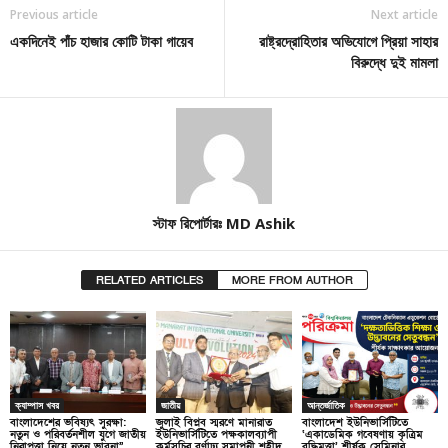
Previous article
Next article
একদিনেই পাঁচ হাজার কোটি টাকা গায়েব
রাষ্ট্রদ্রোহিতার অভিযোগে প্রিয়া সাহার
বিরুদ্ধে দুই মামলা
স্টাফ রিপোর্টারঃ MD Ashik
RELATED ARTICLES
MORE FROM AUTHOR
ক্যাম্পাস খবর
জাতীয়
আন্তর্জাতিক
বাংলাদেশের ভবিষ্যৎ সুরক্ষা:
জুলাই বিপ্লব স্মরণে মানারাত
বাংলাদেশ ইউনিভার্সিটিতে
নতুন ও পরিবর্তনশীল যুগে জাতীয়
ইউনিভার্সিটিতে পক্ষকালব্যাপী
‘একাডেমিক গবেষণায় কৃত্রিম
নিরাপত্তা নিয়ে নতুন ভাবনা”
কর্মসূচির বর্ণাঢ্য সমাপনী শহীদ
বুদ্ধিমত্তা’ শীর্ষক সেমিনার