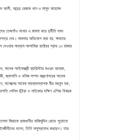
মদ আলী, আব্দুর রেজাক খান ও মাসুদ আহমেদ
ধে তেজগাঁও থানায় এ মামলা করে দুর্নীতি দমন
গপত্র দেয়। মামলায় অভিযোগ করা হয়, ক্ষমতার
 দেওয়ার মাধ্যমে আসামিরা রাষ্ট্রের প্রায় ১৩ হাজার
, সাবেক আইনমন্ত্রী ব্যারিস্টার মওদুদ আহমদ,
কী, জ্বালানি ও খনিজ সম্পদ মন্ত্রণালয়ের সাবেক
, বাপেক্সের সাবেক মহাব্যবস্থাপক মীর ময়নুল হক,
ভাপতি সেলিম ভূঁইয়া ও নাইকোর দক্ষিণ এশিয়া বিষয়ক
খালেদা জিয়াকে রাজধানীর নাজিমুদ্দিন রোডে পুরোনো
 আইনজীবীদের বলেন, তিনি অসুস্থবোধ করছেন। তার