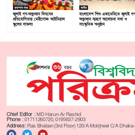
ক্যাম্পাস খবর
জাতীয়
জুলাই গণ-অভ্যুত্থান দিবসের
বাংলাদেশ শিশু একাডেমিতে জুলাই গ
প্রতিযোগিতায় মেরীগোল্ড আইডিয়াল
অভ্যুত্থান স্মরণে আলোচনা সভা ও
স্কুলের সাফল্য
সাংস্কৃতিক অনুষ্ঠান
Chief Editor :
MD Harun-Ar Rashid
Phone :
01711260720, 0195637-2903
Address:
Ras Bhaban (3rd Floor) 120/A Motijheel C/A Dhaka