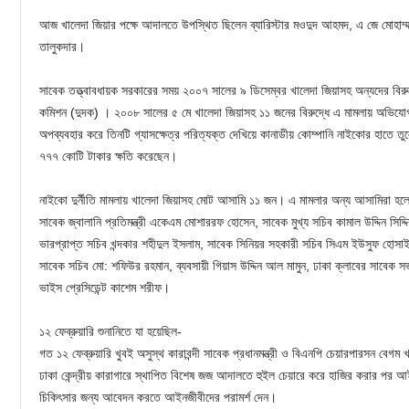
আজ খালেদা জিয়ার পক্ষে আদালতে উপস্থিত ছিলেন ব্যারিস্টার মওদুদ আহমদ, এ জে মোহাম্
তালুকদার।
সাবেক তত্ত্বাবধায়ক সরকারের সময় ২০০৭ সালের ৯ ডিসেম্বর খালেদা জিয়াসহ অন্যদের বিরুদ্
কমিশন (দুদক) । ২০০৮ সালের ৫ মে খালেদা জিয়াসহ ১১ জনের বিরুদ্ধে এ মামলায় অভিযো
অপব্যবহার করে তিনটি গ্যাসক্ষেত্র পরিত্যক্ত দেখিয়ে কানাডীয় কোম্পানি নাইকোর হাতে তুলে
৭৭৭ কোটি টাকার ক্ষতি করেছেন।
নাইকো দুর্নীতি মামলায় খালেদা জিয়াসহ মোট আসামি ১১ জন। এ মামলার অন্য আসামিরা হলেন
সাবেক জ্বালানি প্রতিমন্ত্রী একেএম মোশাররফ হোসেন, সাবেক মুখ্য সচিব কামাল উদ্দিন সিদ্দি
ভারপ্রাপ্ত সচিব খন্দকার শহীদুল ইসলাম, সাবেক সিনিয়র সহকারী সচিব সিএম ইউসুফ হোসাইন
সাবেক সচিব মো: শফিউর রহমান, ব্যবসায়ী গিয়াস উদ্দিন আল মামুন, ঢাকা ক্লাবের সাবেক স
ভাইস প্রেসিডেন্ট কাশেম শরীফ।
১২ ফেব্রুয়ারি শুনানিতে যা হয়েছিল-
গত ১২ ফেব্রুয়ারি খুবই অসুস্থ কারাবন্দী সাবেক প্রধানমন্ত্রী ও বিএনপি চেয়ারপারসন বেগম 
ঢাকা কেন্দ্রীয় কারাগারে স্থাপিত বিশেষ জজ আদালতে হুইল চেয়ারে করে হাজির করার পর
চিকিৎসার জন্য আবেদন করতে আইনজীবীদের পরামর্শ দেন।