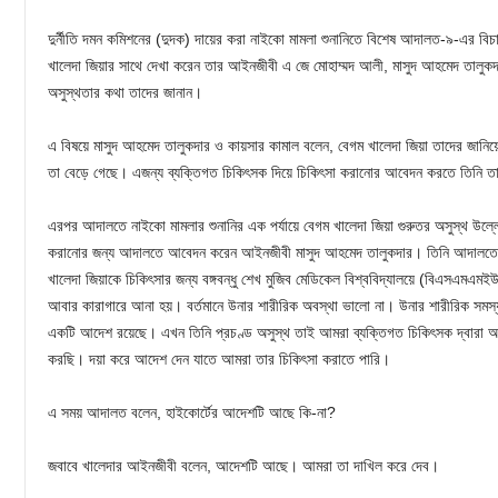
দুর্নীতি দমন কমিশনের (দুদক) দায়ের করা নাইকো মামলা শুনানিতে বিশেষ আদালত-৯-এর ব
খালেদা জিয়ার সাথে দেখা করেন তার আইনজীবী এ জে মোহাম্মদ আলী, মাসুদ আহমেদ তালুক
অসুস্থতার কথা তাদের জানান।
এ বিষয়ে মাসুদ আহমেদ তালুকদার ও কায়সার কামাল বলেন, বেগম খালেদা জিয়া তাদের জানিয়
তা বেড়ে গেছে। এজন্য ব্যক্তিগত চিকিৎসক দিয়ে চিকিৎসা করানোর আবেদন করতে তিনি তা
এরপর আদালতে নাইকো মামলার শুনানির এক পর্যায়ে বেগম খালেদা জিয়া গুরুতর অসুস্থ উল্ল
করানোর জন্য আদালতে আবেদন করেন আইনজীবী মাসুদ আহমেদ তালুকদার। তিনি আদালতে বলেন
খালেদা জিয়াকে চিকিৎসার জন্য বঙ্গবন্ধু শেখ মুজিব মেডিকেল বিশ্ববিদ্যালয়ে (বিএসএমএমই
আবার কারাগারে আনা হয়। বর্তমানে উনার শারীরিক অবস্থা ভালো না। উনার শারীরিক সমস্যা
একটি আদেশ রয়েছে। এখন তিনি প্রচণ্ড অসুস্থ তাই আমরা ব্যক্তিগত চিকিৎসক দ্বারা আ
করছি। দয়া করে আদেশ দেন যাতে আমরা তার চিকিৎসা করাতে পারি।
এ সময় আদালত বলেন, হাইকোর্টের আদেশটি আছে কি-না?
জবাবে খালেদার আইনজীবী বলেন, আদেশটি আছে। আমরা তা দাখিল করে দেব।