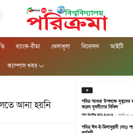
ীতি
ব্যাংক-বীমা
খেলাধূলা
বিনোদন
আইটি
ক্যাম্পাস খবর
জ
পবিত্র আশুরা উপলক্ষে দুস্থদের
দালতে আনা হয়নি
করেন যুবলীগের নিখিল
স্টাফ রিপোর্টারঃ MD Ashik
-
আগস্ট ৩০, 
পবিত্র ঈদ-ই-মিলাদুন্নবী (সাঃ) প
কর্মসূচী