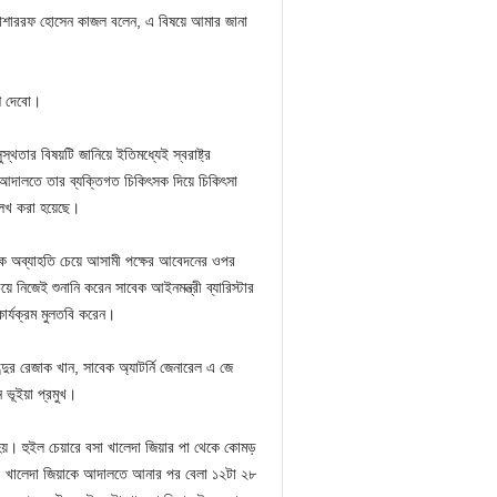
োশাররফ হোসেন কাজল বলেন, এ বিষয়ে আমার জানা
শ দেবো।
থতার বিষয়টি জানিয়ে ইতিমধ্যেই স্বরাষ্ট্র
ল আদালতে তার ব্যক্তিগত চিকিৎসক দিয়ে চিকিৎসা
লেখ করা হয়েছে।
কে অব্যাহতি চেয়ে আসামী পক্ষের আবেদনের ওপর
 নিজেই শুনানি করেন সাবেক আইনমন্ত্রী ব্যারিস্টার
ার্যক্রম মুলতবি করেন।
 রেজাক খান, সাবেক অ্যাটর্নি জেনারেল এ জে
 ভূইয়া প্রমুখ।
হয়। হুইল চেয়ারে বসা খালেদা জিয়ার পা থেকে কোমড়
িল। খালেদা জিয়াকে আদালতে আনার পর বেলা ১২টা ২৮