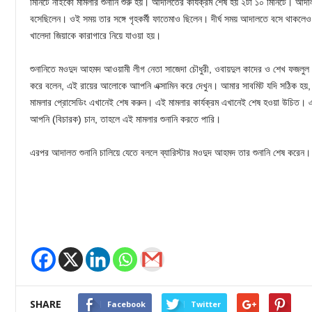
মিনিটে নাইকো মামলার শুনানি শুরু হয়। আদালতের কার্যক্রম শেষ হয় ২টা ১০ মিনিটে। আদালত
বসেছিলেন। ওই সময় তার সঙ্গে গৃহকর্মী ফাতেমাও ছিলেন। দীর্ঘ সময় আদালতে বসে থাকলেও
খালেদা জিয়াকে কারাগারে নিয়ে যাওয়া হয়।
শুনানিতে মওদুদ আহমদ আওয়ামী লীগ নেতা সাজেদা চৌধুরী, ওবায়দুল কাদের ও শেখ ফজলুল 
করে বলেন, এই রায়ের আলোকে আাপনি এক্সামিন করে দেখুন। আমার সাবমিট যদি সঠিক হয়, 
মামলার প্রোসেডিং এখানেই শেষ করুন। এই মামলার কার্যক্রম এখানেই শেষ হওয়া উচিত। এ
আপনি (বিচারক) চান, তাহলে এই মামলার শুনানি করতে পারি।
এরপর আদালত শুনানি চালিয়ে যেতে বললে ব্যারিস্টার মওদুদ আহমদ তার শুনানি শেষ করেন।
SHARE
Facebook
Twitter