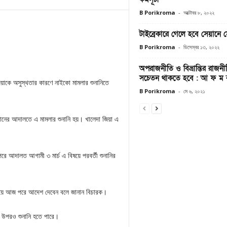
B Porikroma
-
অক্টোবর ৮, ২০২২
টাইব্রেকারে গেলে হবে সেয়ানে 
B Porikroma
-
ডিসেম্বর ১৩, ২০২২
অপরাজনীতি ও বিভ্রান্তির রাজন
সচেতন থাকতে হবে : আ ফ ম বা
িয়াকে অসুস্থতার কারণে নাইকো মামলার শুনানিতে
B Porikroma
-
মে ৬, ২০২১
হমানের আদালতে এ মামলার শুনানি হয়। খালেদা জিয়া এ
রে আদালত আগামী ৩ মার্চ এ বিষয়ে পরবর্তী শুনানির
বিষয়ে আজ পরে আদেশ দেবেন বলে জানান বিচারক।
র উপরও শুনানি হতে পারে।