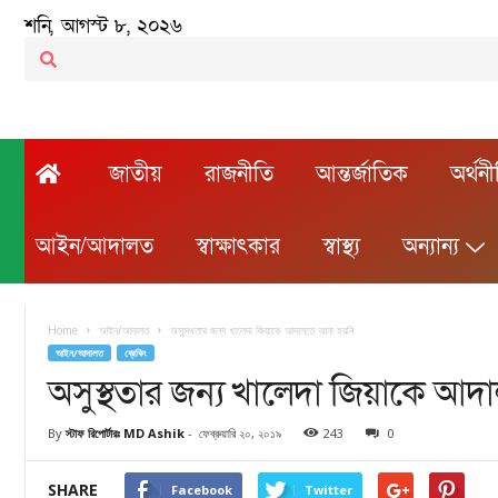
শনি, আগস্ট ৮, ২০২৬
জাতীয়
রাজনীতি
আন্তর্জাতিক
অর্থন
আইন/আদালত
স্বাক্ষাৎকার
স্বাস্থ্য
অন্যান্য
Home
আইন/আদালত
অসুস্থতার জন্য খালেদা জিয়াকে আদালতে আনা হয়নি
আইন/আদালত
ব্রেকিং
অসুস্থতার জন্য খালেদা জিয়াকে আ
By
স্টাফ রিপোর্টারঃ MD Ashik
-
ফেব্রুয়ারি ২০, ২০১৯
243
0
SHARE
Facebook
Twitter