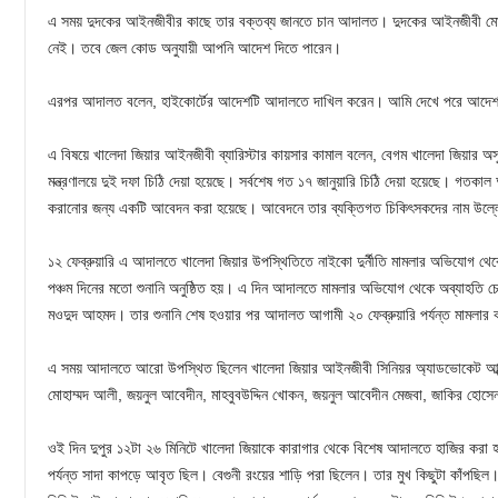
এ সময় দুদকের আইনজীবীর কাছে তার বক্তব্য জানতে চান আদালত। দুদকের আইনজীবী ম
নেই। তবে জেল কোড অনুযায়ী আপনি আদেশ দিতে পারেন।
এরপর আদালত বলেন, হাইকোর্টের আদেশটি আদালতে দাখিল করেন। আমি দেখে পরে আদে
এ বিষয়ে খালেদা জিয়ার আইনজীবী ব্যারিস্টার কায়সার কামাল বলেন, বেগম খালেদা জিয়ার অসুস্
মন্ত্রণালয়ে দুই দফা চিঠি দেয়া হয়েছে। সর্বশেষ গত ১৭ জানুয়ারি চিঠি দেয়া হয়েছে। গতকা
করানোর জন্য একটি আবেদন করা হয়েছে। আবেদনে তার ব্যক্তিগত চিকিৎসকদের নাম উল্
১২ ফেব্রুয়ারি এ আদালতে খালেদা জিয়ার উপস্থিতিতে নাইকো দুর্নীতি মামলার অভিযোগ থে
পঞ্চম দিনের মতো শুনানি অনুষ্ঠিত হয়। এ দিন আদালতে মামলার অভিযোগ থেকে অব্যাহতি চেয়ে
মওদুদ আহমদ। তার শুনানি শেষ হওয়ার পর আদালত আগামী ২০ ফেব্রুয়ারি পর্যন্ত মামলার ক
এ সময় আদালতে আরো উপস্থিত ছিলেন খালেদা জিয়ার আইনজীবী সিনিয়র অ্যাডভোকেট আব্দুর
মোহাম্মদ আলী, জয়নুল আবেদীন, মাহবুবউদ্দিন খোকন, জয়নুল আবেদীন মেজবা, জাকির হোসেন
ওই দিন দুপুর ১২টা ২৬ মিনিটে খালেদা জিয়াকে কারাগার থেকে বিশেষ আদালতে হাজির করা 
পর্যন্ত সাদা কাপড়ে আবৃত ছিল। বেগুনী রংয়ের শাড়ি পরা ছিলেন। তার মুখ কিছুটা কাঁপছ