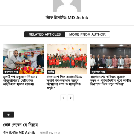
স্টাফ রিপোর্টারঃ MD Ashik
RELATED ARTICLES
MORE FROM AUTHOR
ক্যাম্পাস খবর
জাতীয়
ক্যাম্পাস খবর
জুলাই গণ-অভ্যুত্থান দিবসের
বাংলাদেশ শিশু একাডেমিতে
বাংলাদেশের ভবিষ্যৎ সুরক্ষা:
প্রতিযোগিতায় মেরীগোল্ড
জুলাই গণ-অভ্যুত্থান স্মরণে
নতুন ও পরিবর্তনশীল যুগে জাতীয়
আইডিয়াল স্কুলের সাফল্য
আলোচনা সভা ও সাংস্কৃতিক
নিরাপত্তা নিয়ে নতুন ভাবনা”
অনুষ্ঠান
জ
ভোট দেবেন যে নিয়মে
স্টাফ রিপোর্টারঃ MD Ashik
-
জানুয়ারি ৩১, ২০২০