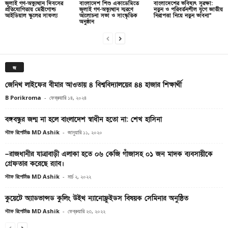
জুলাই গণ-অভ্যুত্থান দিবসের
বাংলাদেশ শিশু একাডেমিতে
বাংলাদেশের ভবিষ্যৎ সুরক্ষা:
প্রতিযোগিতায় মেরীগোল্ড
জুলাই গণ-অভ্যুত্থান স্মরণে
নতুন ও পরিবর্তনশীল যুগে জাতীয়
আইডিয়াল স্কুলের সাফল্য
আলোচনা সভা ও সাংস্কৃতিক
নিরাপত্তা নিয়ে নতুন ভাবনা”
অনুষ্ঠান
জ
জেনিথ লাইফের বীমার আওতায় ৪ বিশ্ববিদ্যালয়ের ৪৪ হাজার শিক্ষার্থী
B Porikroma
-
ফেব্রুয়ারি ১৪, ২০২৪
বঙ্গবন্ধুর জন্ম না হলে বাংলাদেশ স্বাধীন হতো না: শেখ হাসিনা
স্টাফ রিপোর্টারঃ MD Ashik
-
জানুয়ারি ১১, ২০২০
–রাজধানীর যাত্রাবাড়ী এলাকা হতে ০৬ কেজি গাঁজাসহ ০১ জন মাদক ব্যবসায়ীকে
গ্রেফতার করেছে র‌্যাব।
স্টাফ রিপোর্টারঃ MD Ashik
-
মার্চ ২, ২০২২
কুয়েটে অ্যাডভান্সড কুলিং উইথ ন্যানোফ্লুইডস বিষয়ক সেমিনার অনুষ্ঠিত
স্টাফ রিপোর্টারঃ MD Ashik
-
ফেব্রুয়ারি ২৩, ২০২২