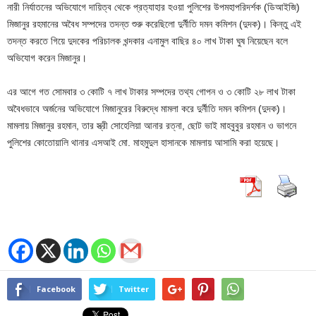
নারী নির্যাতনের অভিযোগে দায়িত্ব থেকে প্রত্যাহার হওয়া পুলিশের উপমহাপরিদর্শক (ডিআইজি)
মিজানুর রহমানের অবৈধ সম্পদের তদন্ত শুরু করেছিলো দুর্নীতি দমন কমিশন (দুদক)। কিন্তু এই
তদন্ত করতে গিয়ে দুদকের পরিচালক খন্দকার এনামুল বাছির ৪০ লাখ টাকা ঘুষ নিয়েছেন বলে
অভিযোগ করেন মিজানুর।
এর আগে গত সোমবার ৩ কোটি ৭ লাখ টাকার সম্পদের তথ্য গোপন ও ৩ কোটি ২৮ লাখ টাকা
অবৈধভাবে অর্জনের অভিযোগে মিজানুরের বিরুদ্ধে মামলা করে দুর্নীতি দমন কমিশন (দুদক)।
মামলায় মিজানুর রহমান, তার স্ত্রী সোহেলিয়া আনার রত্না, ছোট ভাই মাহবুবুর রহমান ও ভাগনে
পুলিশের কোতোয়ালি থানার এসআই মো. মাহমুদুল হাসানকে মামলায় আসামি করা হয়েছে।
Facebook
Twitter