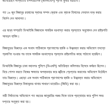
জানিয়েছেন সংস্থাটির উপপরিচালক (জনসংযোগ) প্রণব কুমার ভট্টাচার্য।
গত ১৯ জুন মিজানুর রহমানের স্থাবর সম্পদ ক্রোক এবং ব্যাংক হিসাবের লেনদেন বন্ধ করার
নির্দেশ দেন আদালত।
এর মধ্যে সম্প্রতি ডিআইজি মিজানকে সাময়িক বরখাস্ত করার প্রস্তাবে অনুমোদন দেন রাষ্ট্রপতি
আবদুল হামিদ।
মিজানুরের বিরুদ্ধে এক সংবাদ পাঠিকাকে প্রাণনাশের হুমকি ও উত্ত্যক্ত করার অভিযোগ তদন্তে
প্রমাণিত হওয়ার পর তাকে সাময়িক বরখাস্তের প্রস্তাব রাষ্ট্রপতির কাছে পাঠানো হয়েছিল।
ডিআইজি মিজানুর ঢাকা মহানগর পুলিশে (ডিএমপি) অতিরিক্ত কমিশনার হিসেবে কর্মরত ছিলেন।
বিয়ে গোপন করতে নিজের ক্ষমতার অপব্যবহার করে স্ত্রীকে গ্রেপ্তার করানোর অভিযোগ উঠেছিল
তার বিরুদ্ধে। এছাড়া এক সংবাদ পাঠিকাকে প্রাণনাশের হুমকি ও উত্ত্যক্ত করার অভিযোগে
মিজানুরের বিরুদ্ধে বিমানবন্দর থানায় সাধারণ ডায়েরিও (জিডি) করা হয়।
নারী নির্যাতনের অভিযোগে গত বছরের জানুয়ারির শুরুর দিকে তাকে প্রত্যাহার করে পুলিশ সদর
দপ্তরে সংযুক্ত করা হয়।