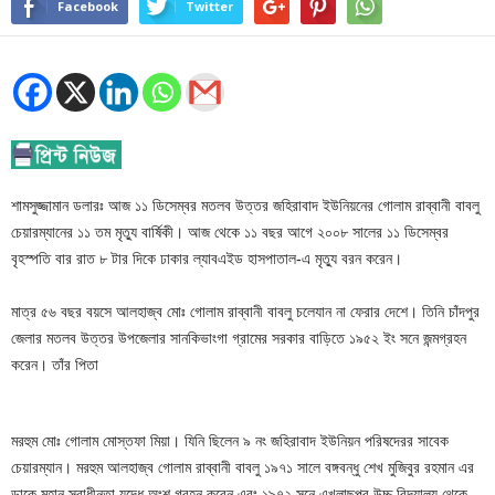
Facebook
Twitter
শামসুজ্জামান ডলারঃ আজ ১১ ডিসেম্বর মতলব উত্তর জহিরাবাদ ইউনিয়নের গোলাম রাব্বানী বাবলু
চেয়ারম্যানের ১১ তম মৃত্যু বার্ষিকী। আজ থেকে ১১ বছর আগে ২০০৮ সালের ১১ ডিসেম্বর
বৃহস্পতি বার রাত ৮ টার দিকে ঢাকার ল্যাবএইড হাসপাতাল-এ মৃত্যু বরন করেন।
মাত্র ৫৬ বছর বয়সে আলহাজ্ব মোঃ গোলাম রাব্বানী বাবলু চলেযান না ফেরার দেশে। তিনি চাঁদপুর
জেলার মতলব উত্তর উপজেলার সানকিভাংগা গ্রামের সরকার বাড়িতে ১৯৫২ ইং সনে জন্মগ্রহন
করেন। তাঁর পিতা
মরহুম মোঃ গোলাম মোস্তফা মিয়া। যিনি ছিলেন ৯ নং জহিরাবাদ ইউনিয়ন পরিষদেরর সাবেক
চেয়ারম্যান। মরহুম আলহাজ্ব গোলাম রাব্বানী বাবলু ১৯৭১ সালে বঙ্গবন্ধু শেখ মুজিবুর রহমান এর
ডাকে মহান স্বাধীনতা যুদ্ধে অংশ গ্রহন করেন এবং ১৯৭২ সনে এখলাছপুর উচ্চ বিদ্যালয় থেকে