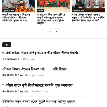
ক্যাম্পাস খবর
জাতীয়
ক্যাম্পাস খবর
জুলাই গণ-অভ্যুত্থান দিবসের
বাংলাদেশ শিশু একাডেমিতে
বাংলাদেশের ভবিষ্যৎ সুরক্ষা:
প্রতিযোগিতায় মেরীগোল্ড
জুলাই গণ-অভ্যুত্থান স্মরণে
নতুন ও পরিবর্তনশীল যুগে জাতীয়
আইডিয়াল স্কুলের সাফল্য
আলোচনা সভা ও সাংস্কৃতিক
নিরাপত্তা নিয়ে নতুন ভাবনা”
অনুষ্ঠান
জ
৭ মার্চে জাতির পিতার প্রতিকৃতিতে জাতীয় শ্রমিক লীগের শ্রদ্ধার্ঘ্য
B Porikroma
-
মার্চ ৭, ২০২৩
নৌকার বিজয়ে ঐক্যের বিকল্প নাই…….এসি মিজান
স্টাফ রিপোর্টারঃ MD Ashik
-
জুন ১১, ২০২৩
“ এক্সিম ব্যাংক কৃষি বিশ্ববিদ্যালয়ে সরস্বতী পূজা উদযাপন”
স্টাফ রিপোর্টারঃ MD Ashik
-
জানুয়ারি ৩০, ২০২০
ইউজিসির নতুন সদস্য হলেন বুয়েট অধ্যাপক সাইদুর রহমান