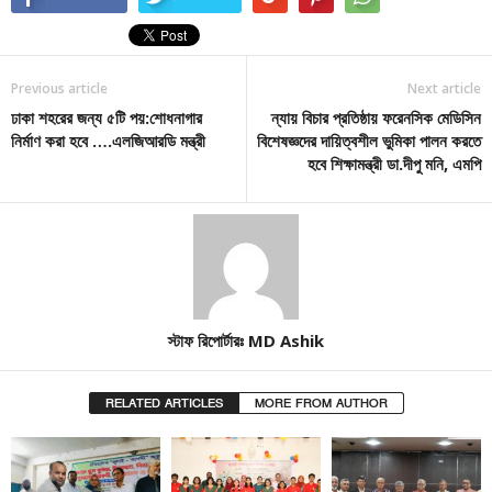
Previous article
Next article
ঢাকা শহরের জন্য ৫টি পয়:শোধনাগার
ন্যায় বিচার প্রতিষ্ঠায় ফরেনসিক মেডিসিন
নির্মাণ করা হবে ….এলজিআরডি মন্ত্রী
বিশেষজ্ঞদের দায়িত্বশীল ভুমিকা পালন করতে
হবে শিক্ষামন্ত্রী ডা.দীপু মনি, এমপি
স্টাফ রিপোর্টারঃ MD Ashik
RELATED ARTICLES
MORE FROM AUTHOR