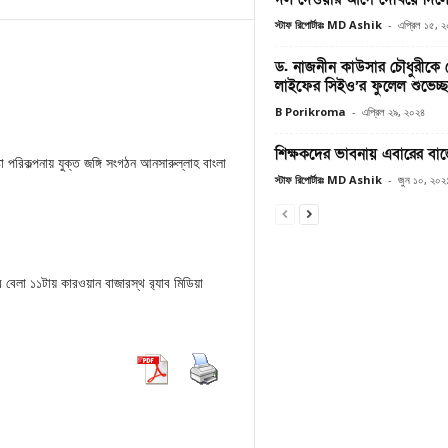
স্টাফ রিপোর্টারঃ MD Ashik
-
এপ্রিল ১৫, 
ড. নাজনীন কাউসার চৌধুরীকে
লাইফের সিইও’র ফুলেল শুভেচ্ছা
B Porikroma
-
এপ্রিল ২৯, ২০২৪
শিক্ষকদের ভাবনায় এবারের বা
্টা পরিকল্পনায় যুক্ত জঙ্গি সংগঠন আনসারুল্লাহ বাংলা
স্টাফ রিপোর্টারঃ MD Ashik
-
জুন ১০, ২০২
র বেলা ১১টায় কারওয়ান বাজারস্থ র‌্যাব মিডিয়া