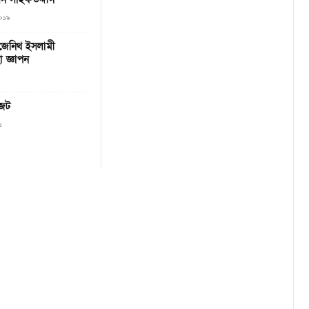
২০১৯
 জেনিথ ইসলামী
 জ্ঞাপন
জেট
১