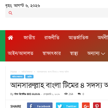
বৃহঃ, আগস্ট ৬, ২০২৬
জাতীয়
রাজনীতি
আন্তর্জাতিক
অর্থন
আইন/আদালত
স্বাক্ষাৎকার
স্বাস্থ্য
অন্যান্য
Home
আইন/আদালত
আনসারুল্লাহ বাংলা টিমের ৪ সদস্য আটক
আইন/আদালত
ব্রেকিং
আনসারুল্লাহ বাংলা টিমের ৪ সদস্য
By
স্টাফ রিপোর্টারঃ MD Ashik
-
ফেব্রুয়ারি ১, ২০১৯
264
0
SHARE
Facebook
Twitter