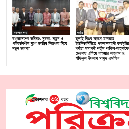
ক্যাম্পাস খবর
জাতীয়
বাংলাদেশের ভবিষ্যৎ সুরক্ষা: নতুন ও
জুলাই বিপ্লব স্মরণে মানারাত
পরিবর্তনশীল যুগে জাতীয় নিরাপত্তা নিয়ে
ইউনিভার্সিটিতে পক্ষকালব্যাপী কর্মসূচির
নতুন ভাবনা”
বর্ণাঢ্য সমাপনী শহীদ শাকিল-আহনাফে
চেতনায় এগিয়ে যাওয়ার আহবান ড.
শফিকুল ইসলাম মাসুদ এমপি’র