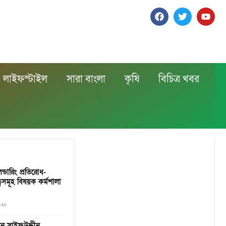
লাইফস্টাইল
সারা বাংলা
কৃষি
বিচিত্র খবর
লন্ডারিং প্রতিরোধ-
বসমূহ বিষয়ক কর্মশালা
০২২
ন সাইফউদ্দীন