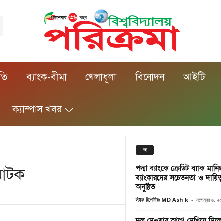
ীতি
ব্যাংক-বীমা
খেলাধূলা
বিনোদন
আইটি
ক্যাম্পাস খবর
জ
পদ্মা ব্যাংকে ক্রেডিট ব্যাক মানি
 আটক
ব্যাংকারদের সচেতনতা ও দায়িত্
অনুষ্ঠিত
স্টাফ রিপোর্টারঃ MD Ashik
-
নভেম্বর ৬, ২
দল দেওয়ার আগে দেখিয়ে দিলে