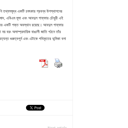
নি তথ্যসমৃদ্ধ একটি চমৎকার প্রবন্ধ উপস্থাপনের
মাদ, এবিএম মূসা এবং আবদুল গাফ্ফার চৌধুরী এই
াদের একটি শক্ত অবস্থান রয়েছে। আবদুল গাফ্ফার
া নয় বরং অসাম্প্রদায়িক বাঙালী জাতি গঠনে তাঁর
ন্ত গুরুত্বপূর্ন এবং এটাকে পথিকৃতের ভূমিকা বলা
Next article