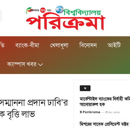
ীতি
ব্যাংক-বীমা
খেলাধূলা
বিনোদন
আইটি
ক্যাম্পাস খবর
জ
মার্কেন্টাইল ব্যাংকের নির্বাহী ক
মাননা প্রদান ঢাবি’র
আনোয়ারুল হক
 বৃত্তি লাভ
B Porikroma
-
মে ৩০, ২০২২
মিশরের সাবেক প্রেসিডেন্ট ডক্টর