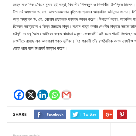
মরহুম সাংবাদিক এবিএম মূসার দুই কন্যা, বিভাগীয় শিক্ষকবৃন্দ ও শিক্ষার্থীরা উপস্থিত ছিলেন।
উপাচার্য অধ্যাপক ড. মো. আখতারুজ্জামান বৃত্তিপ্রাপ্তদের আন্তরিক অভিনন্দন জানান। তি
জন্য অধ্যাপক ড. মো. গোলাম রহমানকে ধন্যবাদ জ্ঞাপন করেন। উপাচার্য বলেন, আতাউস সা
তিনজন সমান্তরাল ও ভিন্ন উচ্চতার মানুষ। সংবাদ পত্রে কলাম লেখনীর মাধ্যমে সমাজে ত
চৌধুরী যে শুধু ‘আমার ভাইয়ের রক্তে রাঙানো একুশে ফেব্রুয়ারী’ এই অমর গানটি লিখেছেন ত
লেখনীতে রয়েছে এক অসাধারণ শক্ত ভূমিকা। ’৭৫ পরবর্তী তাঁর রাজনৈতিক কলাম লেখনীও অত্য
যেতে পারে বলে উপাচার্য উল্লেখ করেন।
SHARE
Facebook
Twitter
Previous article