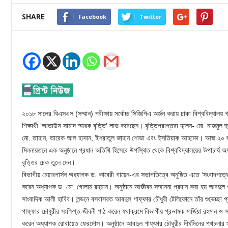
SHARE
Facebook
Twitter
২০১৮ সালের বিএসএস (সম্মান) পরীক্ষায় সর্বোচ্চ সিজিপিএ অর্জন করায় ঢাকা বিশ্ববিদ্যা
শিক্ষার্থী ‘আতাউস সামাদ স্মারক বৃত্তি’ লাভ করেছেন। বৃত্তিপ্রাপ্তরা হলেন- মো. নাজমুল 
মো. তাহান, তারেক আল হাসান, ইশরাতুল জাহান শোভা এবং ইসতিয়াক আহমেদ। আজ ২০ জা
মিলনায়তনে এক অনুষ্ঠানে প্রধান অতিথি হিসেবে উপস্থিত থেকে বিশ্ববিদ্যালয়ের উপাচার্য অধ্
বৃত্তির চেক তুলে দেন।
বিভাগীয় চেয়ারপার্সন অধ্যাপক ড. কাবেরী গায়েন-এর সভাপতিত্বে অনুষ্ঠিত এতে ‘সংবাদপত্রে ক
করেন অধ্যাপক ড. মো. গোলাম রহমান। অনুষ্ঠানে আজীবন সম্মাননা প্রদান করা হয় আবদুল গা
সাংবাদিক আলী হাবিব। লন্ডনে বসবাসরত আবদুল গাফ্ফার চৌধুরী টেলিফোনে তাঁর শুভেচ্ছ
গাফ্ফার চৌধুরীর সংক্ষিপ্ত জীবনী পাঠ করেন যথাক্রমে বিভাগীয় প্রভাষক মার্জিয়া রহমান ও 
করেন অধ্যাপক রোবায়েত ফেরদৌস। অনুষ্ঠানে আবদুল গাফ্ফার চৌধুরীর দীর্ঘদিনের পথচলার সঙ্