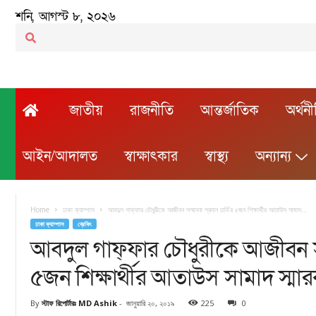
শনি, আগস্ট ৮, ২০২৬
জাতীয়
রাজনীতি
আন্তর্জাতিক
অর্থন
আইন/আদালত
স্বাক্ষাৎকার
স্বাস্থ্য
অন্যান্য
Home
ঢাকা ক্যাম্পাস
আবদুল গাফ্ফার চৌধুরীকে আজীবন সম্মাননা প্রদান ঢাবি’র ৫জন শিক্ষার্থীর আতাউস সামাদ...
ঢাকা ক্যাম্পাস
ব্রেকিং
আবদুল গাফ্ফার চৌধুরীকে আজীবন সম্
৫জন শিক্ষার্থীর আতাউস সামাদ স্মারক
By
স্টাফ রিপোর্টারঃ MD Ashik
-
জানুয়ারি ২০, ২০১৯
225
0