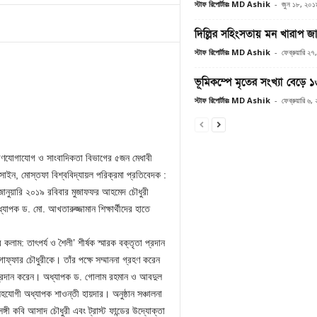
স্টাফ রিপোর্টারঃ MD Ashik
-
জুন ১৮, ২০১
দিল্লির সহিংসতায় মন খারাপ জ
স্টাফ রিপোর্টারঃ MD Ashik
-
ফেব্রুয়ারি ২
ভূমিকম্পে মৃতের সংখ্যা বেড়ে 
স্টাফ রিপোর্টারঃ MD Ashik
-
ফেব্রুয়ারি ৬
লয় গণযোগাযোগ ও সাংবাদিকতা বিভাগের ৫জন মেধাবী
হুসাইন, মোস্তফা বিশ্ববিদ্যায়ল পরিক্রমা প্রতিবেদক :
নুয়ারি ২০১৯ রবিবার মুজাফফর আহমেদ চৌধুরী
যাপক ড. মো. আখতারুজ্জামান শিক্ষার্থীদের হাতে
লাম: তাৎপর্য ও শৈলী’ শীর্ষক স্মারক বক্তৃতা প্রদান
ফ্ফার চৌধুরীকে। তাঁর পক্ষে সম্মাননা গ্রহণ করেন
া প্রদান করেন। অধ্যাপক ড. গোলাম রহমান ও আবদুল
সহযোগী অধ্যাপক শাওন্তী হায়দার। অনুষ্ঠান সঞ্চালনা
গী কবি আসাদ চৌধুরী এবং ট্রাস্ট ফান্ডের উদ্যোক্তা