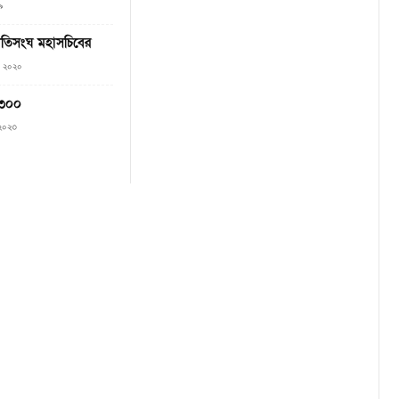
৯
াতিসংঘ মহাসচিবের
৭, ২০২০
১৩০০
, ২০২৩