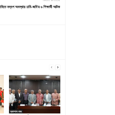
াবিতে মদ্যপ অবস্থায় ঢাবি-জবি’র ৬ শিক্ষার্থী আটক
ক্যাম্পাস খবর