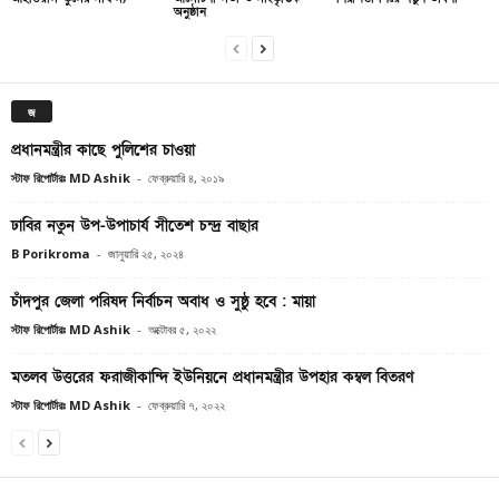
অনুষ্ঠান
জ
প্রধানমন্ত্রীর কাছে পুলিশের চাওয়া
স্টাফ রিপোর্টারঃ MD Ashik
-
ফেব্রুয়ারি ৪, ২০১৯
ঢাবির নতুন উপ-উপাচার্য সীতেশ চন্দ্র বাছার
B Porikroma
-
জানুয়ারি ২৫, ২০২৪
চাঁদপুর জেলা পরিষদ নির্বাচন অবাধ ও সুষ্ঠু হবে : মায়া
স্টাফ রিপোর্টারঃ MD Ashik
-
অক্টোবর ৫, ২০২২
মতলব উত্তরের ফরাজীকান্দি ইউনিয়নে প্রধানমন্ত্রীর উপহার কম্বল বিতরণ
স্টাফ রিপোর্টারঃ MD Ashik
-
ফেব্রুয়ারি ৭, ২০২২