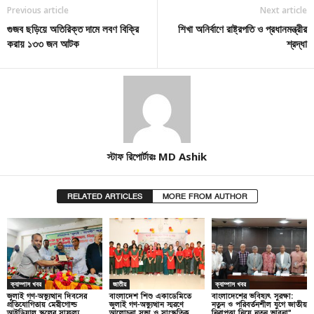
Previous article
Next article
গুজব ছড়িয়ে অতিরিক্ত দামে লবণ বিক্রি
শিখা অনির্বাণে রাষ্ট্রপতি ও প্রধানমন্ত্রীর
করায় ১৩৩ জন আটক
শ্রদ্ধা
স্টাফ রিপোর্টারঃ MD Ashik
RELATED ARTICLES
MORE FROM AUTHOR
ক্যাম্পাস খবর
জাতীয়
ক্যাম্পাস খবর
জুলাই গণ-অভ্যুত্থান দিবসের
বাংলাদেশ শিশু একাডেমিতে
বাংলাদেশের ভবিষ্যৎ সুরক্ষা:
প্রতিযোগিতায় মেরীগোল্ড
জুলাই গণ-অভ্যুত্থান স্মরণে
নতুন ও পরিবর্তনশীল যুগে জাতীয়
আইডিয়াল স্কুলের সাফল্য
আলোচনা সভা ও সাংস্কৃতিক
নিরাপত্তা নিয়ে নতুন ভাবনা”