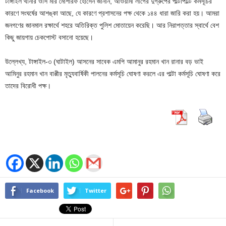
টাঙ্গাইল থানার ওসি মীর মোশারফ হোসেন জানান, আওয়ামী লীগের দুগ্রুপের পাল্টাপাল্টি কর্মসূচির
কারণে সংঘর্ষের আশঙ্কা আছে, যে কারণে প্রশাসনের পক্ষ থেকে ১৪৪ ধারা জারি করা হয়। আমরা
জনগণের জানমাল রক্ষার্থে শহরে অতিরিক্ত পুলিশ মোতায়েন করেছি। আর নিরাপত্তার স্বার্থে বেশ
কিছু জায়গায় চেকপোস্ট বসানো হয়েছে।
উল্লেখ্য, টাঙ্গাইল-৩ (ঘাটাইল) আসনের সাবেক এমপি আমানুর রহমান খান রানার বড় ভাই
আমিনুর রহমান খান বাপ্পীর মৃত্যুবার্ষিকী পালনের কর্মসূচি ঘোষণা করলে এর পাল্টা কর্মসূচি ঘোষণা করে
তাদের বিরোধী পক্ষ।
Facebook
Twitter