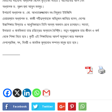
বিভাগের সহযোগী অধ্যাপক মিসেস মৃত্তিকা সহিতা। আলোচনায় অংশ নেন
অধ্যাপক ড. নূরুল হুদা আবুল মনসুর।
উপাচার্য অধ্যাপক ড. মো. আখতারুজ্জামান নব-নিযুক্ত ইউজিসি
চেয়ারম্যান অধ্যাপক ড. কাজী শহীদুল্লাহকে অভিনন্দন জানিয়ে বলেন, দেশের
উচ্চশিক্ষার বিস্তার ও আধুনিকায়নে তিনি অনন্য অবদান রেখে চলেছেন। সততা,
উদারতা ও মানবিকতা তার চরিত্রের অন্যতম বৈশিষ্ট্য। নতুন প্রজন্মকে তার জীবন ও কর্ম
থেকে শিক্ষা নিতে হবে। কৃতী এই শিক্ষাবিদের আদর্শ অনুসরণ করে সকলকে
দেশপ্রেমিক, সৎ, বিনয়ী ও মানবিক মূল্যবোধ সম্পন্ন মানুষ হতে হবে।
—————
Facebook
Twitter