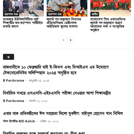
ক্যাম্পাস খবর
ক্যাম্পাস খবর
জাতীয়
মানারাত ইউনিভার্সিটিতে আট
জুলাই গণ-অভ্যুত্থান দিবসের
বাংলাদেশ শিশু একাডেমিতে
শিক্ষার্থীর অন-ক্যাম্পাস পার্টটাইম
প্রতিযোগিতায় মেরীগোল্ড
জুলাই গণ-অভ্যুত্থান স্মরণে
চাকরি প্রদান
আইডিয়াল স্কুলের সাফল্য
আলোচনা সভা ও সাংস্কৃতিক
অনুষ্ঠান
জ
রাজধানীতে ১০ ফেব্রুয়ারি মাই ই-কিডস এবং ডিআইএস এর উদ্যোগে
টেকনোপ্রেনিউর অলিম্পিয়াড ২০২৪ অনুষ্ঠিত হবে
B Porikroma
-
জানুয়ারি ১৪, ২০২৪
নির্ধারিত সময়ে এসএসসি-এইচএসসি পরীক্ষা নেওয়ার আশা শিক্ষামন্ত্রীর
B Porikroma
-
আগস্ট ১২, ২০২১
এবার বাক প্রতিবন্ধীদের ঈদ সহায়তা দিলো যুবলীগ: মাইনুল হোসেন খান নিখিল
স্টাফ রিপোর্টারঃ MD Ashik
-
এপ্রিল ২৮, ২০২১
বিবাহিত পুরুষের সঙ্গে সম্পর্কে জড়াবেন না: নীনা গুপ্তা