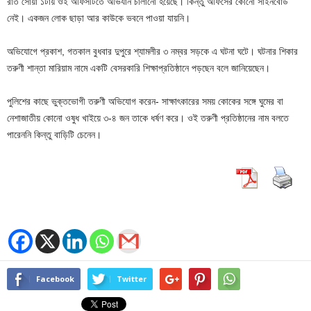
রাত সোয়া ১টায় ওই অফিসটিতে অভিযান চালানো হয়েছে। কিন্তু অফিসের কোনো সাইনবোর্ড
নেই। একজন লোক ছাড়া আর কাউকে ভবনে পাওয়া যায়নি।
অভিযোগে প্রকাশ, গতকাল বুধবার দুপুরে শ্যামলীর ৩ নম্বর সড়কে এ ঘটনা ঘটে। ঘটনার শিকার
তরুণী শান্তা মারিয়াম নামে একটি বেসরকারি শিক্ষাপ্রতিষ্ঠানে পড়ছেন বলে জানিয়েছেন।
পুলিশের কাছে ভুক্তভোগী তরুণী অভিযোগ করেন- সাক্ষাৎকারের সময় কোকের সঙ্গে ঘুমের বা
নেশাজাতীয় কোনো ওষুধ খাইয়ে ৩-৪ জন তাকে ধর্ষণ করে। ওই তরুণী প্রতিষ্ঠানের নাম বলতে
পারেননি কিন্তু বাড়িটি চেনেন।
Facebook
Twitter