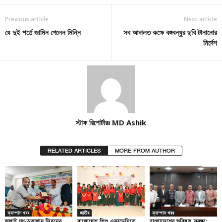
Previous article
Next article
যে দুই শর্তে জামিন পেলেন মিন্নি
সব আদালত কক্ষে বঙ্গবন্ধুর ছবি টানানোর
নির্দেশ
স্টাফ রিপোর্টারঃ MD Ashik
RELATED ARTICLES
MORE FROM AUTHOR
ক্যাম্পাস খবর
জাতীয়
ক্যাম্পাস খবর
জুলাই গণ-অভ্যুত্থান দিবসের
বাংলাদেশ শিশু একাডেমিতে
বাংলাদেশের ভবিষ্যৎ সুরক্ষা: