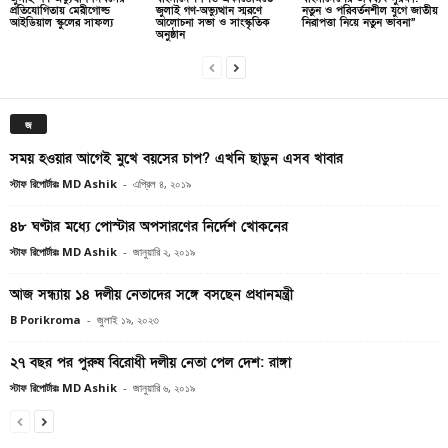
প্রতিযোগিতায় মেরীগোল্ড
জুলাই গণ-অভ্যুত্থান স্মরণে
নতুন ও পরিবর্তনশীল যুগে জাতীয়
আইডিয়াল স্কুলের সাফল্য
আলোচনা সভা ও সাংস্কৃতিক
নিরাপত্তা নিয়ে নতুন ভাবনা”
অনুষ্ঠান
জ
সময় হওয়ার আগেই মুখে বয়সের চাপ? এখনি ছাড়ুন এসব খাবার
স্টাফ রিপোর্টারঃ MD Ashik
-
এপ্রিল ৪, ২০১৯
৪৮ ঘণ্টার মধ্যে পোস্টার অপসারণের নির্দেশ খোকনের
স্টাফ রিপোর্টারঃ MD Ashik
-
জানুয়ারি ২, ২০১৯
আজ সন্ধ্যায় ১৪ দলীয় নেতাদের সঙ্গে বসছেন প্রধানমন্ত্রী
B Porikroma
-
জুলাই ১৯, ২০২৩
২৭ বছর পর পুরুষ বিরোধী দলীয় নেতা পেল দেশ: রাঙ্গা
স্টাফ রিপোর্টারঃ MD Ashik
-
জানুয়ারি ৬, ২০১৯