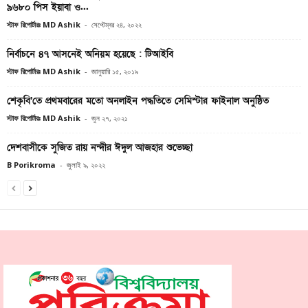
৯৬৮০ পিস ইয়াবা ও...
স্টাফ রিপোর্টারঃ MD Ashik
-
সেপ্টেম্বর ২৪, ২০২২
নির্বাচনে ৪৭ আসনেই অনিয়ম হয়েছে : টিআইবি
স্টাফ রিপোর্টারঃ MD Ashik
-
জানুয়ারি ১৫, ২০১৯
শেকৃবি’তে প্রথমবারের মতো অনলাইন পদ্ধতিতে সেমিস্টার ফাইনাল অনুষ্ঠিত
স্টাফ রিপোর্টারঃ MD Ashik
-
জুন ২৭, ২০২১
দেশবাসীকে সুজিত রায় নন্দীর ঈদুল আজহার শুভেচ্ছা
B Porikroma
-
জুলাই ৯, ২০২২