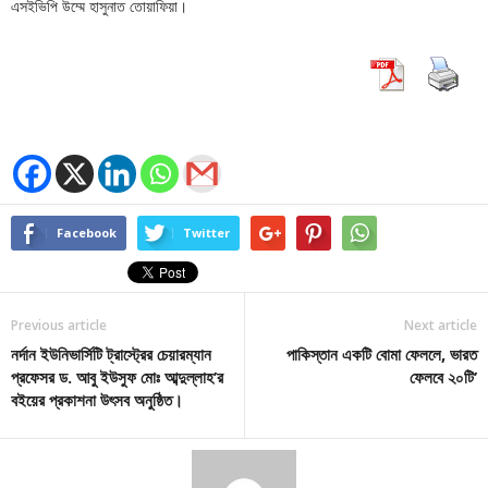
এসইভিপি উম্মে হাসুনাত তোয়াফিয়া।
Facebook
Twitter
Previous article
Next article
নর্দান ইউনিভার্সিটি ট্রাস্ট্রের চেয়ারম্যান
পাকিস্তান একটি বোমা ফেললে, ভারত
প্রফেসর ড. আবু ইউসুফ মোঃ আব্দুল্লাহ’র
ফেলবে ২০টি’
বইয়ের প্রকাশনা উৎসব অনুষ্ঠিত।