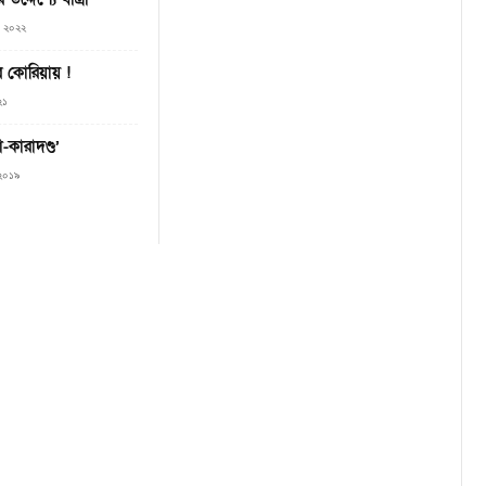
৭, ২০২২
তর কোরিয়ায় !
২১
-কারাদণ্ড’
 ২০১৯