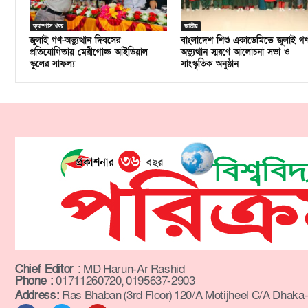
ক্যাম্পাস খবর
জাতীয়
জুলাই গণ-অভ্যুত্থান দিবসের
বাংলাদেশ শিশু একাডেমিতে জুলাই গ
প্রতিযোগিতায় মেরীগোল্ড আইডিয়াল
অভ্যুত্থান স্মরণে আলোচনা সভা ও
স্কুলের সাফল্য
সাংস্কৃতিক অনুষ্ঠান
Chief Editor :
MD Harun-Ar Rashid
Phone :
01711260720, 0195637-2903
Address:
Ras Bhaban (3rd Floor) 120/A Motijheel C/A Dhaka