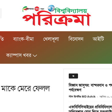
ীতি
ব্যাংক-বীমা
খেলাধূলা
বিনোদন
আইটি
ক্যাম্পাস খবর
জ
বিজ্ঞান জাদুঘর: বান্দরবান ও 
 মাকে মেরে ফেলল
পর্যবেক্ষণ
স্টাফ রিপোর্টারঃ MD Ashik
-
অক্টোবর ২২, 
এফবিসিসিআইয়ের প্রতিনিধিদলে
অধিবেশনে যোগ দিতে যুক্তরাষ্ট্রের 