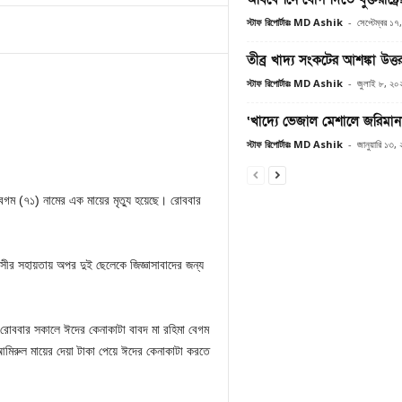
স্টাফ রিপোর্টারঃ MD Ashik
-
সেপ্টেম্বর ১
তীব্র খাদ্য সংকটের আশঙ্কা উত্
স্টাফ রিপোর্টারঃ MD Ashik
-
জুলাই ৮, ২০
‘খাদ্যে ভেজাল মেশালে জরিমানা
স্টাফ রিপোর্টারঃ MD Ashik
-
জানুয়ারি ১৩,
গম (৭১) নামের এক মায়ের মৃত্যু হয়েছে। রোববার
ীর সহায়তায় অপর দুই ছেলেকে জিজ্ঞাসাবাদের জন্য
ন, রোববার সকালে ঈদের কেনাকাটা বাবদ মা রহিমা বেগম
মিরুল মায়ের দেয়া টাকা পেয়ে ঈদের কেনাকাটা করতে