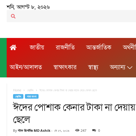
শনি, আগস্ট ৮, ২০২৬
জাতীয়
রাজনীতি
আন্তর্জাতিক
অর্থন
আইন/আদালত
স্বাক্ষাৎকার
স্বাস্থ্য
অন্যান্য
Home
ব্রেকিং
ঈদের পোশাক কেনার টাকা না দেয়ায় মাকে মেরে ফেলল ছেলে
ব্রেকিং
সারা বাংলা
ঈদের পোশাক কেনার টাকা না দেয়ায়
ছেলে
By
স্টাফ রিপোর্টারঃ MD Ashik
-
মে ২৭, ২০১৯
247
0