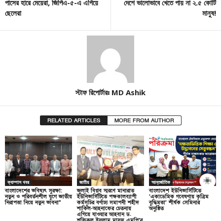
পাসের হারে মেয়েরা, জিপিএ-৫-এ এগিয়ে
দেশে ভালোভাবে খেতে পায় না ২.৫ কোটি
ছেলেরা
মানুষ!
স্টাফ রিপোর্টারঃ MD Ashik
RELATED ARTICLES
MORE FROM AUTHOR
ক্যাম্পাস খবর
জাতীয়
আন্তর্জাতিক
বাংলাদেশের ভবিষ্যৎ সুরক্ষা:
জুলাই বিপ্লব স্মরণে মানারাত
বাংলাদেশ ইউনিভার্সিটিতে
নতুন ও পরিবর্তনশীল যুগে জাতীয়
ইউনিভার্সিটিতে পক্ষকালব্যাপী
‘একাডেমিক গবেষণায় কৃত্রিম
নিরাপত্তা নিয়ে নতুন ভাবনা”
কর্মসূচির বর্ণাঢ্য সমাপনী শহীদ
বুদ্ধিমত্তা’ শীর্ষক সেমিনার
শাকিল-আহনাফের চেতনায়
অনুষ্ঠিত
এগিয়ে যাওয়ার আহবান ড.
শফিকুল ইসলাম মাসুদ এমপি’র