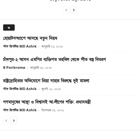
জ
হোয়াটসঅ্যাপে আসছে নতুন নিয়ম
স্টাফ রিপোর্টারঃ MD Ashik
-
জানুয়ারি ২২, ২০১৯
চাঁদপুর-২ আসন এমপির ব্যক্তিগত তহবিল থেকে শীত বস্ত্র বিতরণ
B Porikroma
-
জানুয়ারি ১৫, ২০২৩
রাষ্ট্রদ্রোহিতার অভিযোগে প্রিয়া সাহার বিরুদ্ধে দুই মামলা
স্টাফ রিপোর্টারঃ MD Ashik
-
জুলাই ২১, ২০১৯
গণমানুষের আস্থা ও বিশ্বাসই আ.লীগের শক্তি: প্রধানমন্ত্রী
স্টাফ রিপোর্টারঃ MD Ashik
-
ডিসেম্বর ২৫, ২০২২