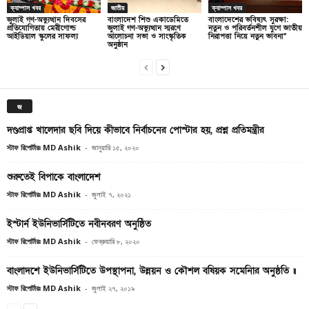
ক্যাম্পাস খবর
জাতীয়
ক্যাম্পাস খবর
জুলাই গণ-অভ্যুত্থান দিবসের
বাংলাদেশ শিশু একাডেমিতে
বাংলাদেশের ভবিষ্যৎ সুরক্ষা:
প্রতিযোগিতায় মেরীগোল্ড
জুলাই গণ-অভ্যুত্থান স্মরণে
নতুন ও পরিবর্তনশীল যুগে জাতীয়
আইডিয়াল স্কুলের সাফল্য
আলোচনা সভা ও সাংস্কৃতিক
নিরাপত্তা নিয়ে নতুন ভাবনা”
অনুষ্ঠান
জ
দণ্ডপ্রাপ্ত খালেদার ছবি দিয়ে কীভাবে নির্বাচনের পোস্টার হয়, প্রশ্ন প্রতিমন্ত্রীর
স্টাফ রিপোর্টারঃ MD Ashik
-
জানুয়ারি ১৫, ২০২০
শুরুতেই বিপাকে বাংলাদেশ
স্টাফ রিপোর্টারঃ MD Ashik
-
জুলাই ৭, ২০২১
ইস্টার্ন ইউনিভার্সিটিতে নবীনবরণ অনুষ্ঠিত
স্টাফ রিপোর্টারঃ MD Ashik
-
ফেব্রুয়ারি ৮, ২০২০
বাংলাদশে ইউনিভার্সিটিতে উপস্থাপনা, উন্নয়ন ও কৌশল বষিয়ক সমেনিার অনুষ্ঠতি ॥
স্টাফ রিপোর্টারঃ MD Ashik
-
জুলাই ২৭, ২০১৯