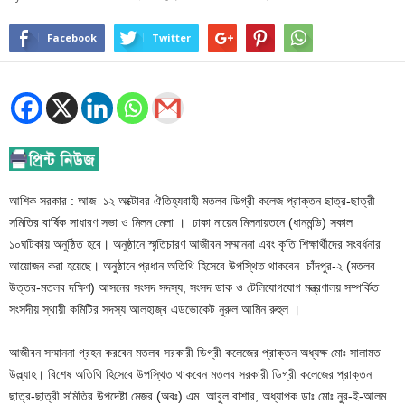
Facebook
Twitter
আশিক সরকার : আজ ১২ অক্টোবর ঐতিহ্যবাহী মতলব ডিগ্রী কলেজ প্রাক্তন ছাত্র-ছাত্রী
সমিতির বার্ষিক সাধারণ সভা ও মিলন মেলা । ঢাকা নায়েম মিলনায়তনে (ধানমন্ডি) সকাল
১০ঘটিকায় অনুষ্ঠিত হবে। অনুষ্ঠানে স্মৃতিচারণ আজীবন সম্মাননা এবং কৃতি শিক্ষার্থীদের সংবর্ধনার
আয়োজন করা হয়েছে। অনুষ্ঠানে প্রধান অতিথি হিসেবে উপস্থিত থাকবেন চাঁদপুর-২ (মতলব
উত্তর-মতলব দক্ষিণ) আসনের সংসদ সদস্য, সংসদ ডাক ও টেলিযোগযোগ মন্ত্রণালয় সম্পর্কিত
সংসদীয় স্থায়ী কমিটির সদস্য আলহাজ্ব এডভোকেট নুরুল আমিন রুহুল ।
আজীবন সম্মাননা গ্রহন করবেন মতলব সরকারী ডিগ্রী কলেজের প্রাক্তন অধ্যক্ষ মোঃ সালামত
উল্ল্যাহ। বিশেষ অতিথি হিসেবে উপস্থিত থাকবেন মতলব সরকারী ডিগ্রী কলেজের প্রাক্তন
ছাত্র-ছাত্রী সমিতির উপদেষ্টা মেজর (অবঃ) এম. আবুল বাশার, অধ্যাপক ডাঃ মোঃ নুর-ই-আলম