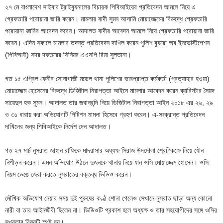
২৭ মে বাংলাদেশ সাইবার ট্রাইব্যুনালের বিচারক পিবিআইয়ের প্রতিবেদন আমলে নিয়ে এ
গ্রেফতারি পরোয়ানা জারি করেন। মামলার বাদী সুমন আসামি মোয়াজ্জেমের বিরুদ্ধে গ্রেফতারি
পরোয়ানা জারির আবেদন করেন। আদালত বাদীর আবেদন আমলে নিয়ে গ্রেফতারি পরোয়ানা জারি
করেন। এদিন সকালে মামলার তদন্ত প্রতিবেদন দাখিল করেন পুলিশ ব্যুরো অব ইনভেস্টিগেশন
(পিবিআই) সদর দফতরের সিনিয়র এএসপি রিমা সুলতানা।
গত ১৫ এপ্রিল ফেনীর সোনাগাজী মডেল থানা পুলিশের ভারপ্রাপ্ত কর্মকর্তা (প্রত্যাহার হওয়া)
মোয়াজ্জেম হোসেনের বিরুদ্ধে ডিজিটাল নিরাপত্তা আইনে মামলার আবেদন করেন ব্যারিস্টার সৈয়দ
সায়েদুল হক সুমন। আদালত তার জবানবন্দি নিয়ে ডিজিটাল নিরাপত্তা আইন ২০১৮ এর ২৬, ২৯
ও ৩১ ধারায় করা অভিযোগটি পিটিশন মামলা হিসেবে গ্রহণ করেন। এ-সংক্রান্ত প্রতিবেদন
দাখিলের জন্য পিবিআইকে নির্দেশ দেন আদালত।
গত ২৭ মার্চ নুসরাত জাহান রাফিকে মাদরাসার অধ্যক্ষ সিরাজ উদদৌলা শ্রেণিকক্ষে নিয়ে যৌন
নিপীড়ন করেন। এমন অভিযোগ উঠলে দুজনকে থানায় নিয়ে যান ওসি মোয়াজ্জেম হোসেন। ওসি
নিয়ম ভেঙে জেরা করতে নুসরাতের বক্তব্য ভিডিও করেন।
মৌখিক অভিযোগ নেয়ার সময় দুই পুরুষের কণ্ঠ শোনা গেলেও সেখানে নুসরাত ছাড়া অন্য কোনো
নারী বা তার আইনজীবী ছিলেন না। ভিডিওটি প্রকাশ হলে অধ্যক্ষ ও তার সহযোগীদের সঙ্গে ওসির
সখ্যতার বিষয়টি স্পষ্ট হয়।