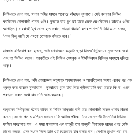
ভিডিওতে দেখা যায়, থানার ওসির সামনে অঝোরে কাঁদছেন নুসরাত। সেই কান্নার ভিডিও
করছিলেন সোনাগাজী থানার ওসি। নুসরাত তার মুখ দুই হাতে ঢেকে রেখেছিলেন। তাতেও ওসির
আপত্তি। বারবারই ‘মুখ থেকে হাত সরাও, কান্না থামাও’ বলার পাশাপাশি তিনি এ-ও বলেন,
‘এমন কিছু হয়নি যে এখনো তোমাকে কাঁদতে হবে।’
মামলায় অভিযোগ করা হয়েছে, ওসি মোয়াজ্জেম অনুমতি ছাড়া নিয়মবহির্ভূতভাবে নুসরাতকে জেরা
এবং তা ভিডিও করেন। পরবর্তীতে ওই ভিডিও ফেসবুক ও ইউটিউবসহ বিভিন্ন মাধ্যমে ছড়িয়ে
পড়ে।
ভিডিওতে দেখা যায়, ওসি মোয়াজ্জেম অত্যন্ত অপমানজনক ও আপত্তিকর ভাষায় একের পর এক
প্রশ্ন করে যাচ্ছেন নুসরাতকে। নুসরাতের বুকে হাত দিয়ে শ্লীলতাহানি করা হয়েছে কি না- এমন
প্রশ্নও করতে দেখা যায় ওসি মোয়াজ্জেমকে।
অধ্যক্ষের নিপীড়নের ঘটনায় রাফির মা শিরিন আক্তার বাদী হয়ে সোনাগাজী মডেল থানায় মামলা
করেন। এরপর গত ৬ এপ্রিল সকালে রাফি আলিম পরীক্ষা দিতে সোনাগাজী ইসলামিয়া সিনিয়র
ফাজিল মাদরাসায় যান। এ সময় মাদরাসার এক ছাত্রী তার বান্ধবী নিশাতকে ছাদের ওপর কেউ
মারধর করছে- এমন সংবাদ দিলে তিনি ওই বিল্ডিংয়ের চার তলায় যান। সেখানে মুখোশ পরা চার-