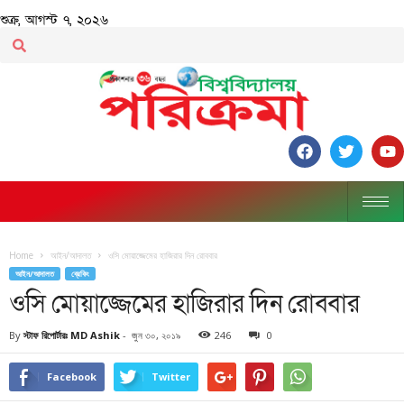
শুক্র, আগস্ট ৭, ২০২৬
Home
আইন/আদালত
ওসি মোয়াজ্জেমের হাজিরার দিন রোববার
আইন/আদালত
ব্রেকিং
ওসি মোয়াজ্জেমের হাজিরার দিন রোববার
By
স্টাফ রিপোর্টারঃ MD Ashik
-
জুন ৩০, ২০১৯
246
0
Facebook
Twitter