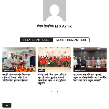
স্টাফ রিপোর্টারঃ MD Ashik
RELATED ARTICLES
MORE FROM AUTHOR
ক্যাম্পাস খবর
জাতীয়
ক্যাম্পাস খবর
জুলাই গণ-অভ্যুত্থান দিবসের
বাংলাদেশ শিশু একাডেমিতে
বাংলাদেশের ভবিষ্যৎ সুরক্ষা:
প্রতিযোগিতায় মেরীগোল্ড
জুলাই গণ-অভ্যুত্থান স্মরণে
নতুন ও পরিবর্তনশীল যুগে জাতীয়
আইডিয়াল স্কুলের সাফল্য
আলোচনা সভা ও সাংস্কৃতিক
নিরাপত্তা নিয়ে নতুন ভাবনা”
অনুষ্ঠান
জ