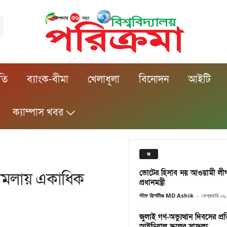
ীতি
ব্যাংক-বীমা
খেলাধূলা
বিনোদন
আইটি
ক্যাম্পাস খবর
জ
ভোটের হিসাব নয় আওয়ামী লীগ উ
 মামলায় একাধিক
প্রধানমন্ত্রী
স্টাফ রিপোর্টারঃ MD Ashik
-
ফেব্রুয়ারি ১
জুলাই গণ-অভ্যুত্থান দিবসের প্
আইডিয়াল স্কুলের সাফল্য