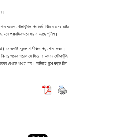
েন।
পরে অনেক খোঁজাখুঁজির পর নির্মাণাধীন ভবনের অষ্টম
েছে বলে প্রাথমিকভাবে ধারণা করছে পুলিশ।
য়া। সে একটি স্কুলে নার্সারিতে পড়াশোনা করত।
। কিন্তু অনেক পরেও সে ফিরে না আসায় খোঁজাখুঁজি
মৃতদেহ দেখতে পাওয়া যায়। সামিয়ার মুখে রক্ত ছিল।