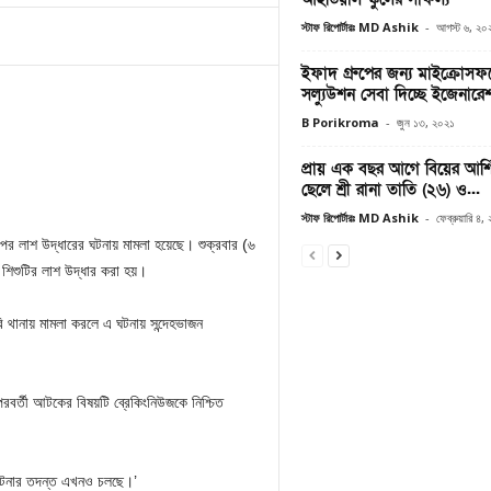
স্টাফ রিপোর্টারঃ MD Ashik
-
আগস্ট ৬, ২০
ইফাদ গ্রুপের জন্য মাইক্রোসফটে
সল্যুউশন সেবা দিচ্ছে ইজেনারে
B Porikroma
-
জুন ১৩, ২০২১
প্রায় এক বছর আগে বিয়ের আর্শি
ছেলে শ্রী রানা তাতি (২৬) ও...
স্টাফ রিপোর্টারঃ MD Ashik
-
ফেব্রুয়ারি ৪
পর লাশ উদ্ধারের ঘটনায় মামলা হয়েছে। শুক্রবার (৬
 শিশুটির লাশ উদ্ধার করা হয়।
ি থানায় মামলা করলে এ ঘটনায় সন্দেহভাজন
রবর্তী আটকের বিষয়টি ব্রেকিংনিউজকে নিশ্চিত
 ঘটনার তদন্ত এখনও চলছে।’