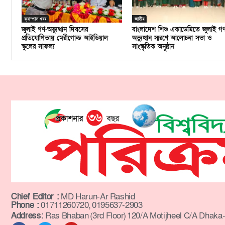
ক্যাম্পাস খবর
জাতীয়
জুলাই গণ-অভ্যুত্থান দিবসের
বাংলাদেশ শিশু একাডেমিতে জুলাই গ
প্রতিযোগিতায় মেরীগোল্ড আইডিয়াল
অভ্যুত্থান স্মরণে আলোচনা সভা ও
স্কুলের সাফল্য
সাংস্কৃতিক অনুষ্ঠান
Chief Editor :
MD Harun-Ar Rashid
Phone :
01711260720, 0195637-2903
Address:
Ras Bhaban (3rd Floor) 120/A Motijheel C/A Dhaka