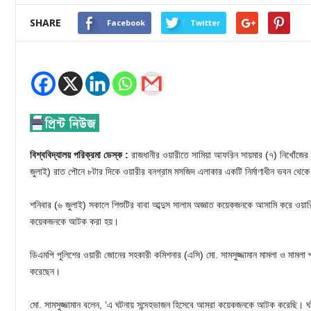
SHARE
Facebook
Twitter
বিশ্ববিদ্যালয় পরিক্রমা ডেস্ক :
রাজধানীর ওয়ারীতে সামিয়া আফরিন সায়মার (৭) নিখোঁজের 
জুলাই) রাত পৌনে ৮টার দিকে ওয়ারীর বনগ্রাম মসজিদ এলাকার একটি নির্মাণাধীন ভবন থেকে
শনিবার (৬ জুলাই) সকালে শিশুটির বাবা আব্দুস সালাম অজ্ঞাত কয়েকজনকে আসামি করে ওয়ার
কয়েকজনকে আটক করা হয়।
ডিএমপি পুলিশের ওয়ারী জোনের সহকারী কমিশনার (এসি) মো. সামসুজ্জামান মামলা ও মামলা প
করেছেন।
মো. সামসুজ্জামান বলেন, ‘এ ঘটনায় সন্দেহভাজন হিসেবে আমরা কয়েকজনকে আটক করেছি।