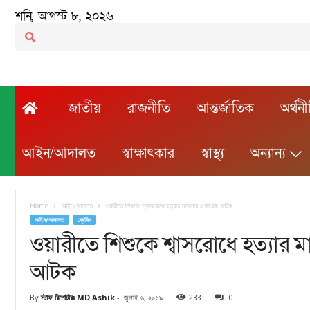
শনি, আগস্ট ৮, ২০২৬
জাতীয়
রাজনীতি
আন্তর্জাতিক
অর্থন
আইন/আদালত
স্বাক্ষাৎকার
স্বাস্থ্য
অন্যান্য
Home
আইন/আদালত
ওয়ারীতে শিশুকে শ্বাসরোধে হত্যার মামলায় একাধিক আটক
আইন/আদালত
ব্রেকিং
ওয়ারীতে শিশুকে শ্বাসরোধে হত্যার
আটক
By
স্টাফ রিপোর্টারঃ MD Ashik
-
জুলাই ৬, ২০১৯
233
0