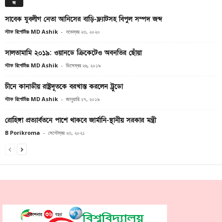
জ
সাবেক যুবলীগ নেতা আনিসের বাড়ি-ফ্ল্যাটসহ বিপুল সম্পদ জব্দ
স্টাফ রিপোর্টারঃ MD Ashik
-
নভেম্বর ২৩, ২০২০
সালতামামি ২০১৯: ওয়ানডে ক্রিকেটেও অবনতির ছোঁয়া
স্টাফ রিপোর্টারঃ MD Ashik
-
ডিসেম্বর ২৬, ২০১৯
চীনে কানাডীয় রাষ্ট্রদূতকে বরখাস্ত করলেন ট্রুডো
স্টাফ রিপোর্টারঃ MD Ashik
-
জানুয়ারি ২৭, ২০১৯
রোহিঙ্গা প্রত্যার্বতনে পাশে থাকবে জার্মানি-স্থানীয় সরকার মন্ত্রী
B Porikroma
-
সেপ্টেম্বর ২৩, ২০২১