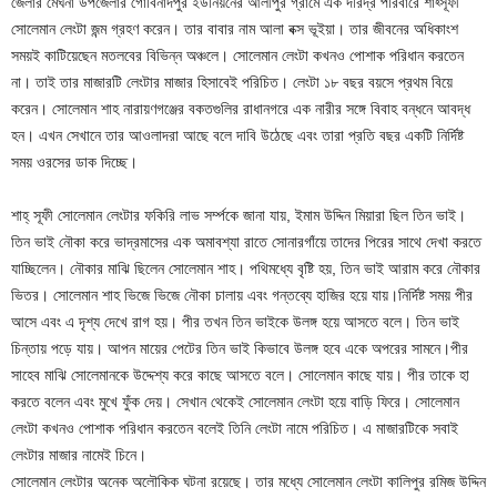
জেলার মেঘনা উপজেলার গোবিনাদপুর ইউনিয়নের আলীপুর গ্রামে এক দরিদ্র পরিবারে শাহ্সূফী
সোলেমান লেংটা জন্ম গ্রহণ করেন। তার বাবার নাম আলা বক্স ভূইয়া। তার জীবনের অধিকাংশ
সময়ই কাটিয়েছেন মতলবের বিভিন্ন অঞ্চলে। সোলেমান লেংটা কখনও পোশাক পরিধান করতেন
না। তাই তার মাজারটি লেংটার মাজার হিসাবেই পরিচিত। লেংটা ১৮ বছর বয়সে প্রথম বিয়ে
করেন। সোলেমান শাহ নারায়ণগঞ্জের বকতগুলির রাধানগরে এক নারীর সঙ্গে বিবাহ বন্ধনে আবদ্ধ
হন। এখন সেখানে তার আওলাদরা আছে বলে দাবি উঠেছে এবং তারা প্রতি বছর একটি নির্দিষ্ট
সময় ওরসের ডাক দিচ্ছে।
শাহ্ সূফী সোলেমান লেংটার ফকিরি লাভ সর্ম্পকে জানা যায়, ইমাম উদ্দিন মিয়ারা ছিল তিন ভাই।
তিন ভাই নৌকা করে ভাদ্রমাসের এক অমাবশ্যা রাতে সোনারগাঁয়ে তাদের পিরের সাথে দেখা করতে
যাচ্ছিলেন। নৌকার মাঝি ছিলেন সোলেমান শাহ। পথিমধ্যে বৃষ্টি হয়, তিন ভাই আরাম করে নৌকার
ভিতর। সোলেমান শাহ ভিজে ভিজে নৌকা চালায় এবং গন্তব্যে হাজির হয়ে যায়।নির্দিষ্ট সময় পীর
আসে এবং এ দৃশ্য দেখে রাগ হয়। পীর তখন তিন ভাইকে উলঙ্গ হয়ে আসতে বলে। তিন ভাই
চিন্তায় পড়ে যায়। আপন মায়ের পেটের তিন ভাই কিভাবে উলঙ্গ হবে একে অপরের সামনে।পীর
সাহেব মাঝি সোলেমানকে উদ্দেশ্য করে কাছে আসতে বলে। সোলেমান কাছে যায়। পীর তাকে হা
করতে বলেন এবং মুখে ফুঁক দেয়। সেখান থেকেই সোলেমান লেংটা হয়ে বাড়ি ফিরে। সোলেমান
লেংটা কখনও পোশাক পরিধান করতেন বলেই তিনি লেংটা নামে পরিচিত। এ মাজারটিকে সবাই
লেংটার মাজার নামেই চিনে।
সোলেমান লেংটার অনেক অলৌকিক ঘটনা রয়েছে। তার মধ্যে সোলেমান লেংটা কালিপুর রমিজ উদ্দিন