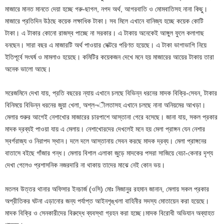
মাজারে মানত মানতে দেয়া হচ্ছে গরু-ছাগল, নগদ অর্থ, আগরবাতি ও মোমবাতিসহ নানা কিছু।
মাজারে প্রতিদিন উঠছে কয়েক লক্ষাধিক টাকা। সব মিলে এখানে বানিজ্য হচ্ছে কয়েক কোটি
টাকা। এ টাকার কোনো রাজস্ব পাচ্ছে না সরকার। এ টাকায় অনেকেই আঙ্গুল ফুলে কলাগাছ
বনছেন। সারা বছর এ মাজারটি অর্থ পাওয়ার সেক্টরে পরিণত হয়েছে। এ টাকা ভাগাভাগি নিয়ে
ইতিপূর্বে সংঘর্ষ ও মামলাও হয়েছে। কমিটির কয়েকজন দেখে মনে হয় মাজারের আয়ের টাকায় তারা
অনেক ভালো আছে।
সরেজমিনে দেখা যায়, প্রতি বছরের ন্যায় এখানে চলছে বিভিন্ন ধরনের মাদক বিক্রি-সেবন, টাকার
বিনিময়ে বিভিন্ন ধরনের জুয়া খেলা, অশ্ল¬ীলতাসহ এখানে চলছে নানা অনিয়মের আখড়া।
মেলার শুরুর আগেই নেশাখোর মাজারের চারপাশে আস্তানা গেরে বসেছে। জানা যায়, সকল প্রকার
মাদক দ্রব্যই পাওয়া যায় এ মেলায়। নেশাখোরদের দেখলেই মনে হয় মেলা প্রাঙ্গন যেন নেশার
স্বর্গরাজ্য ও নিরাপদ স্থান। দলে দলে আস্তানায় সেবন করছে মাদক দ্রব্য। মেলা প্রাঙ্গনের
বাতাসে বইছে গাঁজার গন্ধ। মেলায় বিশাল এলাকা জুড়ে মাদকের পসরা সাজিয়ে বেচা-কেনার দৃশ্য
দেখা গেলেও প্রশাসনিক নজরদারি না থাকায় তাদের মাঝে নেই কোন ভয়।
মতলব উত্তর থানার অফিসার ইনচার্জ (ওসি) মোঃ মিজানুর রহমান জানান, মেলায় সকল প্রকার
অপ্রীতিকর ঘটনা এড়ানোর জন্য পর্যাপ্ত আইনশৃঙ্খলা বাহিনীর সদস্য মোতায়েন করা হয়েছে।
মাদক বিক্রি ও সেনকারীদের বিরুদ্ধে ব্যবস্থা গ্রহন করা হচ্ছে।মাদক বিরোধী অভিযান অব্যাহত