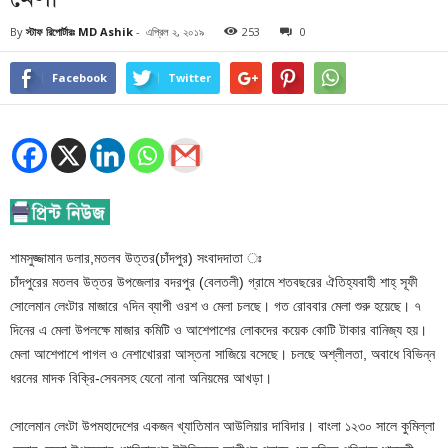
By
স্টাফ রিপোর্টারঃ MD Ashik
-
এপ্রিল ২, ২০১৯
253
0
Facebook
Twitter
শামসুজ্জামান ডলার,মতলব উত্তর(চাঁদপুর) সংবাদদাতা ঃ
চাঁদপুরের মতলব উত্তর উপজেলার বদরপুর (বেলতলী) গ্রামে শতবছরের ঐতিহ্যবাহী শাহ্ সূফী
সোলেমান লেংটার মাজারে ৭দিন ব্যাপী ওরশ ও মেলা চলছে। গত রোববার মেলা শুরু হয়েছে। ৭
দিনের এ মেলা উপলক্ষে মাজার কমিটি ও আশেপাশের লোকদের কয়েক কোটি টাকার বানিজ্য হয়।
মেলা আশেপাশে পাগল ও নেশাখোররা আস্তনা সাজিয়ে বসেছে। চলছে অশ্লীলতা, অবাধে বিভিন্ন
ধরনের মাদক বিক্রি-সেবনসহ যেনো নানা অনিয়মের আখড়া।
সোলেমান লেংটা উপমহাদেশের একজন খ্যাতিমান আউলিয়ার দাবিদার। বাংলা ১২৩০ সালে কুমিল্লা