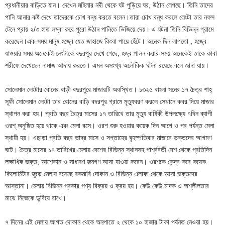
প্রধানীয়ার বাড়িতে যান। দেখেন মহিলার নদী থেকে ঘট পুড়িয়ে ঘর, উঠান লেপছে। তিনি তাদের
পানি আনার কষ্ট দেখে তাদেরকে চোখ বন্ধ করতে বলেন।তারা চোখ বন্ধ করলে লেংটা তার নফস
টেনে প্রায় ২/৩ হাত লম্বা করে পুরো উঠান পানিতে ভিজিয়ে দেয়। এ ঘটনা তিনি বিভিন্ন গ্রামে
করেছেন।এক সময় মানুষ হজ্বে যেত জাহাজে কিংবা পায়ে হেঁটে। অনেক দিন লাগতো , হজ্বে
যাওয়ার সময় অনেকেই লেংটাকে বদুরপুর দেখে গেছে, হজ্ব পালন করার সময় অনেকেই তাকে কাবা
শরীফে দেখেছেন নামাজ আদায় করতে। এমন অসংখ্য অলৌকিক ঘটনা রয়েছে বলে জানা যায়।
সোলেমান লেংটার বোনের বাড়ী বদুরপুরে মাজারটি অবস্থিত। ১৩২৫ বাংলা সনের ১৭ চৈত্র শাহ্
সূফী সোলেমান লেংটা তার বোনের বাড়ি বদরপুর গ্রামে মৃত্যুবরণ করলে সেখানে কবর দিয়ে মাজার
স্থাপন করা হয়। প্রতি বছর চৈত্র মাসের ১৭ তারিখে তার মৃত্যু বার্ষিকী উপলক্ষ্যে ৭দিন ব্যাপী
ওরশ্ অনুষ্ঠিত হয়ে থাকে এবং মেলা বসে। ওরশ শুরু হওয়ার কয়েক দিন আগে ও পর পর্যন্ত মেলা
স্থায়ী হয়। এছাড়া প্রতি বছর ভাদ্র মাসে ও সপ্তাহের বৃহস্পতিবার মাজারে ভক্তদের আগমণ
ঘটে। চৈত্র মাসের ১৭ তারিখের মেলায় দেশের বিভিন্ন স্থানসহ পার্শ্ববর্তী দেশ থেকে প্রতিদিন
লক্ষাধিক ভক্ত, আশেকান ও সাধারণ জনগণ আসা যাওয়া করেন। ওরশকে কেন্দ্র করে কয়েক
কিলোমিটার জুড়ে মেলায় বসেছে রকমারি দোকান ও বিভিন্ন এলাকা থেকে আসা ভক্তদের
আস্তানা। মেলায় বিভিন্ন প্রকার পণ্য বিক্রয় ও ক্রয় হয়। কেউ কেউ মাদক ও অশ্লীলতার
মাঝে নিজেকে ডুবিয়ে রাখে।
৭ দিনের এই মেলায় আগত দোকান থেকে অনুপাতে ২ থেকে ১০ হাজার টাকা পর্যন্ত নেওয়া হয়।