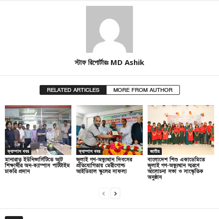
স্টাফ রিপোর্টারঃ MD Ashik
RELATED ARTICLES
MORE FROM AUTHOR
ক্যাম্পাস খবর
ক্যাম্পাস খবর
জাতীয়
মানারাত ইউনিভার্সিটিতে আট
জুলাই গণ-অভ্যুত্থান দিবসের
বাংলাদেশ শিশু একাডেমিতে
শিক্ষার্থীর অন-ক্যাম্পাস পার্টটাইম
প্রতিযোগিতায় মেরীগোল্ড
জুলাই গণ-অভ্যুত্থান স্মরণে
চাকরি প্রদান
আইডিয়াল স্কুলের সাফল্য
আলোচনা সভা ও সাংস্কৃতিক
অনুষ্ঠান