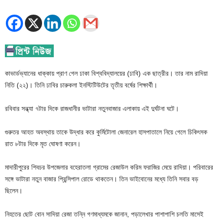
কাভার্ডভ্যানের ধাক্কায় প্রাণ গেল ঢাকা বিশ্ববিদ্যালয়ের (ঢাবি) এক ছাত্রীর। তার নাম রাদিয়া
নিতি (২২)। তিনি ঢাবির চারুকলা ইনস্টিটিউটের তৃতীয় বর্ষের শিক্ষার্থী।
রবিবার সন্ধ্যা ৭টার দিকে রাজধানীর ভাটারা নতুনবাজার এলাকায় এই দুর্ঘটনা ঘটে।
গুরুতর আহত অবস্থায় তাকে উদ্ধার করে কুর্মিটোলা জেনারেল হাসপাতালে নিয়ে গেলে চিকিৎসক
রাত ৮টার দিকে মৃত ঘোষণা করেন।
মাদারীপুরের শিবচর উপজেলার বহেরাতলা গ্রামের রেজাউল করিম ফরাজির মেয়ে রাদিয়া। পরিবারের
সঙ্গে ভাটারা নতুন বাজার প্রিন্সিপাল রোডে থাকতেন। তিন ভাইবোনের মধ্যে তিনি সবার বড়
ছিলেন।
নিহতের ছোট বোন সাদিয়া রেজা তন্নি গণমাধ্যমকে জানান, পড়ালেখার পাশাপাশি চলতি মাসেই