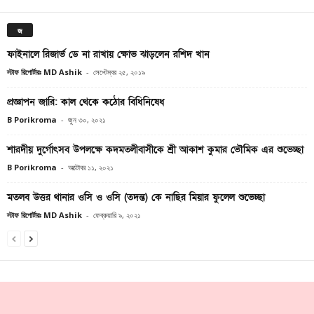
জ
ফাইনালে রিজার্ভ ডে না রাখায় ক্ষোভ ঝাড়লেন রশিদ খান
স্টাফ রিপোর্টারঃ MD Ashik
-
সেপ্টেম্বর ২৫, ২০১৯
প্রজ্ঞাপন জারি: কাল থেকে কঠোর বিধিনিষেধ
B Porikroma
-
জুন ৩০, ২০২১
শারদীয় দুর্গোৎসব উপলক্ষে কদমতলীবাসীকে শ্রী আকাশ কুমার ভৌমিক এর শুভেচ্ছা
B Porikroma
-
অক্টোবর ১১, ২০২১
মতলব উত্তর থানার ওসি ও ওসি (তদন্ত) কে নাছির মিয়ার ফুলেল শুভেচ্ছা
স্টাফ রিপোর্টারঃ MD Ashik
-
ফেব্রুয়ারি ৯, ২০২১