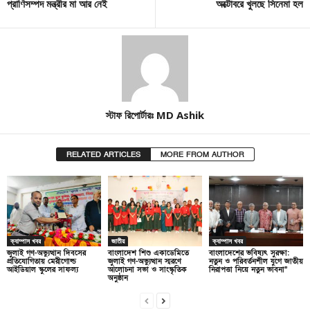
প্রাণিসম্পদ মন্ত্রীর মা আর নেই
অক্টোবরে খুলছে সিনেমা হল
স্টাফ রিপোর্টারঃ MD Ashik
RELATED ARTICLES
MORE FROM AUTHOR
ক্যাম্পাস খবর
জাতীয়
ক্যাম্পাস খবর
জুলাই গণ-অভ্যুত্থান দিবসের
বাংলাদেশ শিশু একাডেমিতে
বাংলাদেশের ভবিষ্যৎ সুরক্ষা:
প্রতিযোগিতায় মেরীগোল্ড
জুলাই গণ-অভ্যুত্থান স্মরণে
নতুন ও পরিবর্তনশীল যুগে জাতীয়
আইডিয়াল স্কুলের সাফল্য
আলোচনা সভা ও সাংস্কৃতিক
নিরাপত্তা নিয়ে নতুন ভাবনা”
অনুষ্ঠান