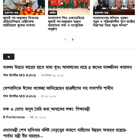
ক্যাম্পাস খবর
জাতীয়
ক্যাম্পাস খবর
জুলাই গণ-অভ্যুত্থান দিবসের
বাংলাদেশ শিশু একাডেমিতে
বাংলাদেশের ভবিষ্যৎ সুরক্ষা:
প্রতিযোগিতায় মেরীগোল্ড
জুলাই গণ-অভ্যুত্থান স্মরণে
নতুন ও পরিবর্তনশীল যুগে জাতীয়
আইডিয়াল স্কুলের সাফল্য
আলোচনা সভা ও সাংস্কৃতিক
নিরাপত্তা নিয়ে নতুন ভাবনা”
অনুষ্ঠান
জ
মতলব উত্তরে ভাগ্নের হাতে মামা খুনঃ আদালতের রায়ে ৪ জনের যাবজ্জীবন কারাদন্
স্টাফ রিপোর্টারঃ MD Ashik
-
সেপ্টেম্বর ২৯, ২০১৯
দেশবাসিকে ঈদের শুভেচ্ছা জানিয়েছেন ছাত্রলীগের সহ সভাপতি শামীম
স্টাফ রিপোর্টারঃ MD Ashik
-
মে ২৩, ২০২০
দক্ষ ও যোগ্য মানুষ তৈরি করা ্আমাদের লক্ষ্য: শিক্ষামন্ত্রী
B Porikroma
-
মার্চ ১৪, ২০২২
প্রধানমন্ত্রী শেখ হাসিনার বলিষ্ট নেতৃত্বের কারণে নারীদের উন্নয়ন অব্যহত রয়েছে-
পার্বত্য মন্ত্রী বীর বাহাদুর...