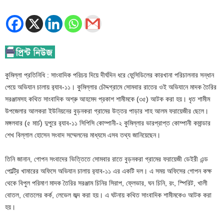
কুমিল্লা প্রতিনিধি : সাংবাদিক পরিচয় দিয়ে দীর্ঘদিন ধরে ফেন্সিডিলের কারখানা পরিচালনার সন্ধান
পেয়ে অভিযান চালায় র‌্যাব-১১। কুমিল্লার চৌদ্দগ্রামে সোমবার রাতের ওই অভিযানে মাদক তৈরির
সরঞ্জামসহ কথিত সাংবাদিক অশ্রু আহমেদ প্রকাশ শামীমকে (৩৫) আটক করা হয়। ধৃত শামীম
উপজেলার আলকরা ইউনিয়নের বুড়নকরা গ্রামের উত্তর পাড়ার শাহ আলম ফরায়েজীর ছেলে।
মঙ্গলবার (৫ মার্চ) দুপুরে র‌্যাব-১১ সিপিসি কোম্পানী-২ কুমিল্লার ভারপ্রাপ্ত কোম্পানী কমান্ডার
শেখ বিল্লাল হোসেন সংবাদ সম্মেলনের মাধ্যমে এসব তথ্য জানিয়েছেন।
তিনি জানান, গোপন সংবাদের ভিত্তিতে সোমবার রাতে বুড়নকরা গ্রামের ফরায়েজী ডেইরী এন্ড
পোল্ট্রি খামারের অফিসে অভিযান চালায় র‌্যাব-১১ এর একটি দল। এ সময় অফিসের গোপন কক্ষ
থেকে বিপুল পরিমাণ মাদক তৈরির সরঞ্জাম চিনির সিরাপ, ফ্লেভার, ঘন চিনি, রং, স্পিরিট, খালী
বোতল, বোতলের কর্ক, লেভেল জব্দ করা হয়। এ ঘটনায় কথিত সাংবাদিক শামীমকেও আটক করা
হয়।