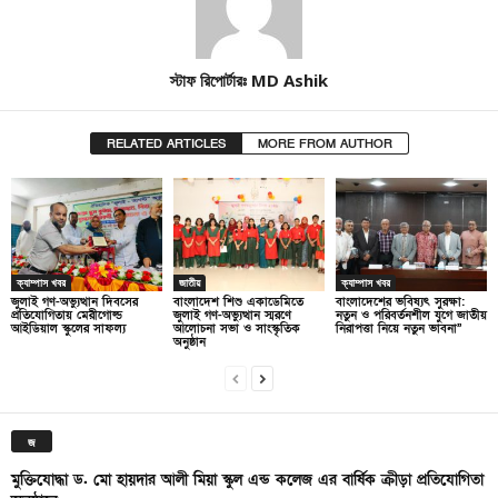
স্টাফ রিপোর্টারঃ MD Ashik
RELATED ARTICLES
MORE FROM AUTHOR
ক্যাম্পাস খবর
জাতীয়
ক্যাম্পাস খবর
জুলাই গণ-অভ্যুত্থান দিবসের
বাংলাদেশ শিশু একাডেমিতে
বাংলাদেশের ভবিষ্যৎ সুরক্ষা:
প্রতিযোগিতায় মেরীগোল্ড
জুলাই গণ-অভ্যুত্থান স্মরণে
নতুন ও পরিবর্তনশীল যুগে জাতীয়
আইডিয়াল স্কুলের সাফল্য
আলোচনা সভা ও সাংস্কৃতিক
নিরাপত্তা নিয়ে নতুন ভাবনা”
অনুষ্ঠান
জ
মুক্তিযোদ্ধা ড. মো হায়দার আলী মিয়া স্কুল এন্ড কলেজ এর বার্ষিক ক্রীড়া প্রতিযোগিতা