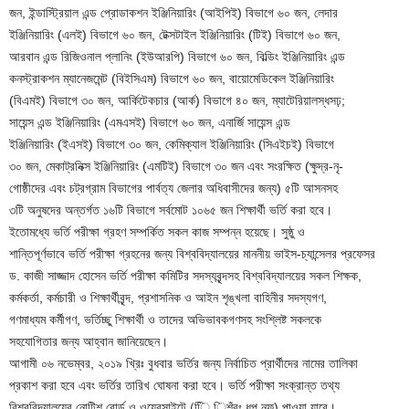
জন, ইন্ডাস্ট্রিয়াল এন্ড প্রোডাকশন ইঞ্জিনিয়ারিং (আইপিই) বিভাগে ৬০ জন, লেদার
ইঞ্জিনিয়ারিং (এলই) বিভাগে ৬০ জন, টেক্সটাইল ইঞ্জিনিয়ারিং (টিই) বিভাগে ৬০ জন,
আরবান এন্ড রিজিওনাল প্লানিং (ইউআরপি) বিভাগে ৬০ জন, বিল্ডিং ইঞ্জিনিয়ারিং এন্ড
কনস্ট্রাকশন ম্যানেজমেন্ট (বিইসিএম) বিভাগে ৬০ জন, বায়োমেডিকেল ইঞ্জিনিয়ারিং
(বিএমই) বিভাগে ৩০ জন, আর্কিটেকচার (আর্ক) বিভাগে ৪০ জন, ম্যাটেরিয়ালস্ধসঢ়;
সায়েন্স এন্ড ইঞ্জিনিয়ারিং (এমএসই) বিভাগে ৬০ জন, এনার্জি সায়েন্স এন্ড
ইঞ্জিনিয়ারিং (ইএসই) বিভাগে ৩০ জন, কেমিক্যাল ইঞ্জিনিয়ারিং (সিএইচই) বিভাগে
৩০ জন, মেকাট্রনিক্স ইঞ্জিনিয়ারিং (এমটিই) বিভাগে ৩০ জন এবং সংরক্ষিত (ক্ষুদ্র-নৃ-
গোষ্ঠীদের এবং চট্রগ্রাম বিভাগের পার্বত্য জেলার অধিবাসীদের জন্য) ৫টি আসনসহ
৩টি অনুষদের অন্তর্গত ১৬টি বিভাগে সর্বমোট ১০৬৫ জন শিক্ষার্থী ভর্তি করা হবে।
ইতোমধ্যে ভর্তি পরীক্ষা গ্রহণ সম্পর্কিত সকল কাজ সম্পন্ন হয়েছে। সুষ্ঠু ও
শান্তিপূর্ণভাবে ভর্তি পরীক্ষা গ্রহনের জন্য বিশ্ববিদ্যালয়ের মাননীয় ভাইস-চ্যান্সেলর প্রফেসর
ড. কাজী সাজ্জাদ হোসেন ভর্তি পরীক্ষা কমিটির সদস্যবৃন্দসহ বিশ্ববিদ্যালয়ের সকল শিক্ষক,
কর্মকর্তা, কর্মচারী ও শিক্ষার্থীবৃন্দ, প্রশাসনিক ও আইন শৃঙ্খলা বাহিনীর সদস্যগণ,
গণমাধ্যম কর্মীগণ, ভর্তিচ্ছু শিক্ষার্থী ও তাদের অভিভাবকগণসহ সংশ্লিষ্ট সকলকে
সহযোগিতার জন্য আহ্বান জানিয়েছেন।
আগামী ০৬ নভেম্বর, ২০১৯ খ্রিঃ বুধবার ভর্তির জন্য নির্বাচিত প্রার্থীদের নামের তালিকা
প্রকাশ করা হবে এবং ভর্তির তারিখ ঘোষনা করা হবে। ভর্তি পরীক্ষা সংক্রান্ত তথ্য
বিশ্ববিদ্যালয়ের নোটিশ বোর্ড ও ওয়েবসাইটে (িি.িশঁবঃ.ধপ.নফ) পাওয়া যাবে।