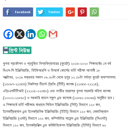
Facebook
Twitter
খুলনা প্রকৌশল ও প্রযুক্তি বিশ্ববিদ্যালয়ের (কুয়েট) ২০১৯-২০২০ শিক্ষাবর্ষের ১ম বর্ষ
বিএস-সি ইঞ্জিনিয়ারিং, বিইউআরপি ও বিআর্ক কোর্সের ভর্তি পরীক্ষা আগামী ১৮
অক্টোবর, ২০১৯ শুক্রবার সকাল ০৯.৩০টা থেকে দুপুর ১২.৩০টা পর্যন্ত কুয়েট ক্যাম্পাসসহ
(১৩০৬৭-২১৩৫৪) নিকটস্থ টিচার্স ট্রেনিং (টিটি) কলেজ (২১৩৫৫-২২১১৪),
এইচএসটিটিআই (২২১১৫-২২৩৪৮) এবং নগরীর বয়রাস্থ খুলনা সরকারি মহিলা কলেজ
(১০০০১-১১৮৬০) ও সরকারি মডেল স্কুল এন্ড কলেজে (১১৮৬১-১৩০৬৬) অনুষ্ঠিত হবে।
এ শিক্ষাবর্ষে ভর্তি পরীক্ষার মাধ্যমে সিভিল ইঞ্জিনিয়ারিং (সিই) বিভাগে ১২০ জন,
ইলেকট্রিক্যাল এন্ড ইলেকট্রনিক ইঞ্জিনিয়ারিং (ইইই) বিভাগে ১২০ জন, মেকানিক্যাল
ইঞ্জিনিয়ারিং (এমই) বিভাগে ১২০ জন, কম্পিউটার সায়েন্স এন্ড ইঞ্জিনিয়ারিং (সিএসই)
বিভাগে ১২০ জন, ইলেকট্রনিক্স এন্ড কমিউনিকেশন ইঞ্জিনিয়ারিং (ইসিই) বিভাগে ৬০