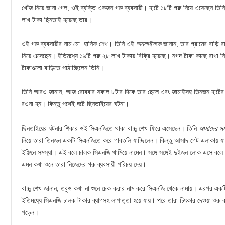
খোঁজ নিয়ে জানা গেল, ওই ব্যক্তি একজন গরু ব্যবসায়ী। হাটে ১৮টি গরু নিয়ে এসেছেন তিন
লাখ টাকা ছিনতাই হয়েছে তার।
ওই গরু ব্যবসায়ীর নাম মো. হানিফ শেখ। তিনি এই
অনলাইনকে
জানান, তার গ্রামের বাড়ি 
নিয়ে এসেছেন। ইতিমধ্যে ১৬টি গরু ২৮ লাখ টাকায় বিক্রি হয়েছে। নগদ টাকা কাছে রাখা ন
টাকাগুলো বাড়িতে পাঠাচ্ছিলেন তিনি।
তিনি আরও জানান, আজ রোববার সকাল ৮টার দিকে তার ছেলে এবং জামাইসহ তিনজন হাটের 
রওনা হন। কিন্তু পথেই ঘটে ছিনতাইয়ের ঘটনা।
ছিনতাইয়ের ঘটনার শিকার ওই সিএনজিতে থাকা বাচ্চু শেখ ফিরে এসেছেন। তিনি
আমাদের স
নিয়ে তারা তিনজন একটি সিএনজিতে করে গাবতলি যাচ্ছিলেন। কিন্তু আসাদ গেট এলাকায় যা
ইঞ্জিনে সমস্যা। এই বলে চালক সিএনজি থামিয়ে নামেন। সঙ্গে সঙ্গেই দুইজন লোক এসে 
এমন কথা শুনে তারা নিজেদের গরু ব্যবসায়ী পরিচয় দেয়।
বাচ্চু শেখ জানান, তবুও কথা না শুনে চেক করার নাম করে সিএনজি থেকে নামায়। এরপর একটি 
ইতিমধ্যে সিএনজি চালক টাকার ব্যাগসহ লাপাত্তা হয়ে যায়। পরে তারা চিৎকার দেওয়া শুরু 
পড়েন।