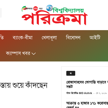
ীতি
ব্যাংক-বীমা
খেলাধূলা
বিনোদন
আইটি
ক্যাম্পাস খবর
জ
রোজাদারদের ভোগান্তি বাড়াবে
্তায় শুয়ে কাঁদছেন
সঙ্কট
স্টাফ রিপোর্টারঃ MD Ashik
-
মে ৭, ২০১৯
আক্রান্ত ৩ হাজার ১৭১ করোনায় এ
রেকর্ড ৪৫