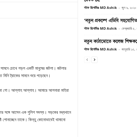
স্টাফ রিপোর্টারঃ MD Ashik
-
জুন ৯, ২০২০
‘নতুন প্রকল্পে এডিবি সহযোগি
স্টাফ রিপোর্টারঃ MD Ashik
-
ফেব্রুয়ারি ৫
নতুন কাঠামোতে কলেজ শিক্ষক
স্টাফ রিপোর্টারঃ MD Ashik
-
জানুয়ারি ১৫,
র সামনে চোখে পড়ল একটি মানুষের জটলা। জটলার
ি মিনি ট্রাকের সামনে শুয়ে পড়েছেন।
াইনা গো। আল্লাহ আল্লাহ। আমারে আপনারা মাইরা
 তার সঙ্গে আসেন এক পুলিশ সদস্য। সড়কের মধ্যখানে
াণী শোনাচ্ছেন তাকে। কিন্তু কোনোভাবেই থামানো