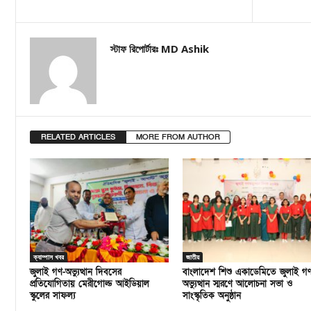
স্টাফ রিপোর্টারঃ MD Ashik
RELATED ARTICLES
MORE FROM AUTHOR
ক্যাম্পাস খবর
জাতীয়
জুলাই গণ-অভ্যুত্থান দিবসের
বাংলাদেশ শিশু একাডেমিতে জুলাই গ
প্রতিযোগিতায় মেরীগোল্ড আইডিয়াল
অভ্যুত্থান স্মরণে আলোচনা সভা ও
স্কুলের সাফল্য
সাংস্কৃতিক অনুষ্ঠান