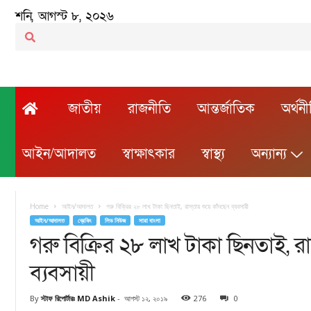
শনি, আগস্ট ৮, ২০২৬
জাতীয়
রাজনীতি
আন্তর্জাতিক
অর্থন
আইন/আদালত
স্বাক্ষাৎকার
স্বাস্থ্য
অন্যান্য
Home
আইন/আদালত
গরু বিক্রির ২৮ লাখ টাকা ছিনতাই, রাস্তায় শুয়ে কাঁদছেন ব্যবসায়ী
আইন/আদালত
ব্রেকিং
লিড নিউজ
সারা বাংলা
গরু বিক্রির ২৮ লাখ টাকা ছিনতাই, রাস
ব্যবসায়ী
By
স্টাফ রিপোর্টারঃ MD Ashik
-
আগস্ট ১২, ২০১৯
276
0