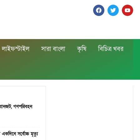
লাইফস্টাইল
সারা বাংলা
কৃষি
বিচিত্র খবর
 যানজট, গণপরিবহন
কদিনে সর্বোচ্চ মৃত্যু