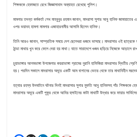
শিক্ষককে হেফাজতে রেখে জিজ্ঞাসাবাদ অব্যাহত রেখেছে পুলিশ।
মামলার তদন্ত কর্মকর্তা শেখ মাহবুবুর রহমান জানান, মাদরাসা সুপার আবু হানিফ জামায়াতের 
ওপর ভয়াবহ হামলা মামলার এজাহারনামীয় আসামি ছিলেন হানিফ।
তিনি আরও জানান, সাম্প্রতিক সময়ে দেশ ছেলেধরা গুজবে ভাসছে। মাদরাসার ওই ছাত্রকে 
ঠান্ডা মাথায় খুন করে ফেলে দেয়া হয় মাথা। যাতে সারাদেশে গুজব ছড়িয়ে নিজেকে আড়ালে রা
চুয়াডাঙ্গার আলমডাঙ্গা উপজেলার কয়রাডাঙ্গা গ্রামের নুরানি হাফিজিয়া মাদরাসার দ্বিতীয় শ্রেণ
হয়। পরদিন সকালে মাদরাসার অদূরে একটি আম বাগানের ভেতর থেকে তার মাথাবিহীন মরদেহ
হত্যার রহস্য উদঘাটনে ঘটনার দিনই মাদরাসার সুপার মুফতি আবু হানিফসহ পাঁচ শিক্ষককে হেফা
মাদরাসার অদূরে একটি পুকুর থেকে আবির হুসাইনের কাটা মাথাটি উদ্ধার করে ফায়ার সার্ভিসে