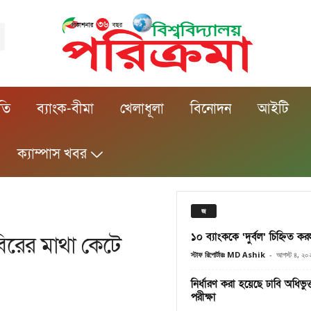
ীতি
ব্যাংক-বীমা
খেলাধূলা
বিনোদন
আইটি
ক্যাম্পাস খবর
জ
১০ ব্যাংককে ‘দুর্বল’ চিহ্নিত ক
রের মাথা কেটে
স্টাফ রিপোর্টারঃ MD Ashik
-
আগস্ট ৪, ২০
নির্ধারণ করা হয়েছে ​ঢাবি অধিভু
পরীক্ষা