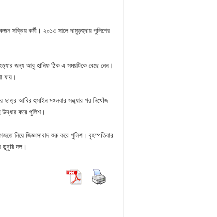
একজন সক্রিয় কর্মী। ২০১৩ সালে দামুড়হুদায় পুলিশের
হত্যার জন্য আবু হানিফ ঠিক এ সময়টিকে বেছে নেন।
খা যায়।
ির ছাত্র আবির হুসাইন মঙ্গলবার সন্ধ্যার পর নিখোঁজ
 উদ্ধার করে পুলিশ।
জতে নিয়ে জিজ্ঞাসাবাদ শুরু করে পুলিশ। বৃহস্পতিবার
র ডুবুরি দল।