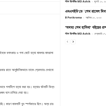
স্টাফ রিপোর্টারঃ MD Ashik
-
জুলাই ১০, ২
এনএসইউ’তে `শেখ রাসেল দি
B Porikroma
-
অক্টোবর ১৮, ২০২৩
‘অদম্য শেখ হাসিনা’ বইয়ের প্রশংস
স্টাফ রিপোর্টারঃ MD Ashik
-
ফেব্রুয়ারি ১
াইনকে বলাৎকার ও গলা কেটে হত্যা মামলায় মাদরাসা
্রবার রাতে আনুষ্ঠানিকভাবে তাকে গ্রেফতার দেখানো
তভাবে গলাটিপে হত্যা করা হয়। হত্যার ঘটনাটি ভিন্ন
গুজব বলে চালিয়ে দেয়া হয়।
েছি। কারণ মামলাটি খুব স্পর্শকাতর ছিল। অন্য চার