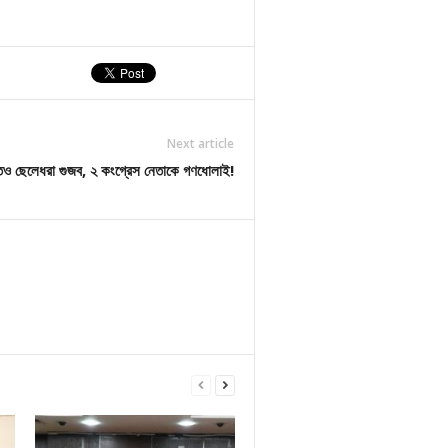
Next article
েও ছেলেধরা গুজব, ২ কংগ্রেস নেতাকে গণধোলাই!