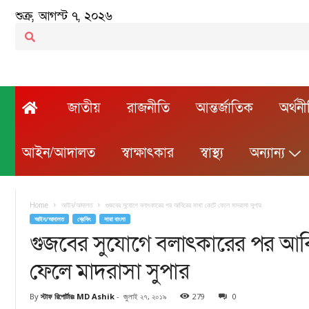
শুক্র, আগস্ট ৭, ২০২৬
জাতীয়
রাজনীতি
আন্তর্জাতিক
অর্থন
আইন/আদালত
স্বাক্ষাৎকার
স্বাস্থ্য
অন্যান্য
Home
আইন/আদালত
গুজবের সুযোগে বলাৎকারের পর আবিরের মাথা কেটে ফেলে মাদরাসা সুপার
আইন/আদালত
ব্রেকিং
সারা বাংলা
গুজবের সুযোগে বলাৎকারের পর আবি
ফেলে মাদরাসা সুপার
By
স্টাফ রিপোর্টারঃ MD Ashik
-
জুলাই ২৭, ২০১৯
279
0