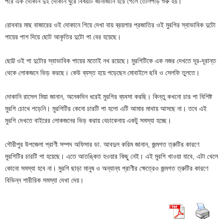
পরে এক দোকান দুই দোকান ঘুরে বিষয়টি জানাজানি হয়ে গেলে তোলপাড় শুরু হয়।
রোববার মাছ বাজারের ওই দোকানে গিয়ে দেখা যায় ব্রয়লার প্রজাতির ওই মুরগির স্বাভাবিক দুটো
পায়ের পাশ দিয়ে ছোট আকৃতির দুটো পা বের হয়েছে।
ছোট্ট ওই পা দুটোর স্বাভাবিক পায়ের মতোই নখ রয়েছে। মুরগিটিকে এক নজর দেখতে দূর-দূরান্ত
থেকে লোকজনে ভিড় করছে। কেউ ব্যস্ত হয়ে পড়েছেন মোবাইলে ছবি ও সেলফি তুলতে।
দোকানি রাসেল মিয়া জানান, অনেকদিন ধরেই মুরগির ব্যবসা করছি। কিন্তু কখনো চার পা বিশিষ্ট
মুরগি চোখে পড়েনি। মুরগিটির কেনো চারটি পা হলো এটি আমার মাথায় আসছে না। তবে এই
মুরগি দেখতে বাইরের লোকজনের ভিড় করায় বেচাকেনায় একটু সমস্যা হচ্ছে।
গৌরীপুর উপজেলা প্রাণী সম্পদ অফিসার ডা. আবদুল করিম জানান, জন্মগত ত্রুটির কারণে
মুরগিটির চারটি পা হয়েছে। এতে আতঙ্কিত হওয়ার কিছু নেই। এই মুরগি খাওয়া যাবে, এটা খেলে
কোনো সমস্যা হবে না। মুরগি ছাড়া মানুষ ও অন্যান্য প্রাণীর ক্ষেত্রেও জন্মগত ত্রুটির কারণে
বিভিন্ন শারীরিক সমস্যা দেখা দেয়।