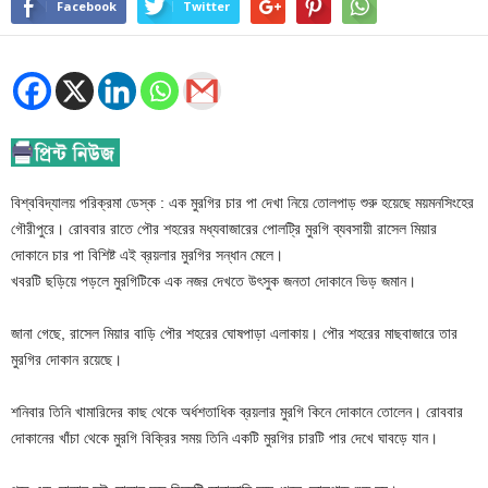
Facebook
Twitter
বিশ্ববিদ্যালয় পরিক্রমা ডেস্ক : এক মুরগির চার পা দেখা নিয়ে তোলপাড় শুরু হয়েছে ময়মনসিংহের
গৌরীপুরে। রোববার রাতে পৌর শহরের মধ্যবাজারের পোলট্রি মুরগি ব্যবসায়ী রাসেল মিয়ার
দোকানে চার পা বিশিষ্ট এই ব্রয়লার মুরগির সন্ধান মেলে।
খবরটি ছড়িয়ে পড়লে মুরগিটিকে এক নজর দেখতে উৎসুক জনতা দোকানে ভিড় জমান।
জানা গেছে, রাসেল মিয়ার বাড়ি পৌর শহরের ঘোষপাড়া এলাকায়। পৌর শহরের মাছবাজারে তার
মুরগির দোকান রয়েছে।
শনিবার তিনি খামারিদের কাছ থেকে অর্ধশতাধিক ব্রয়লার মুরগি কিনে দোকানে তোলেন। রোববার
দোকানের খাঁচা থেকে মুরগি বিক্রির সময় তিনি একটি মুরগির চারটি পার দেখে ঘাবড়ে যান।