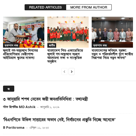
RELATED ARTICLES
MORE FROM AUTHOR
ক্যাম্পাস খবর
জাতীয়
ক্যাম্পাস খবর
জুলাই গণ-অভ্যুত্থান দিবসের
বাংলাদেশ শিশু একাডেমিতে
বাংলাদেশের ভবিষ্যৎ সুরক্ষা:
প্রতিযোগিতায় মেরীগোল্ড
জুলাই গণ-অভ্যুত্থান স্মরণে
নতুন ও পরিবর্তনশীল যুগে জাতীয়
আইডিয়াল স্কুলের সাফল্য
আলোচনা সভা ও সাংস্কৃতিক
নিরাপত্তা নিয়ে নতুন ভাবনা”
অনুষ্ঠান
জ
৩ জানুয়ারি শপথ নেবেন জয়ী জনপ্রতিনিধিরা : তথ্যমন্ত্রী
স্টাফ রিপোর্টারঃ MD Ashik
-
জানুয়ারি ১, ২০১৯
‘বিএনপিতে উকিল সাত্তারের অভাব নেই, নির্বাচনের প্রস্তুতি নিচ্ছে অনেকে’
B Porikroma
-
এপ্রিল ১১, ২০২৩