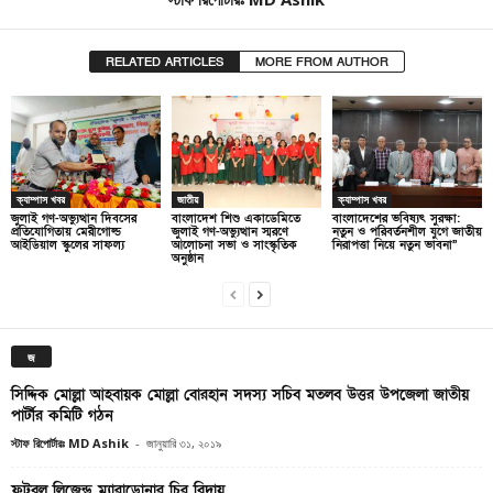
RELATED ARTICLES
MORE FROM AUTHOR
ক্যাম্পাস খবর
জাতীয়
ক্যাম্পাস খবর
জুলাই গণ-অভ্যুত্থান দিবসের
বাংলাদেশ শিশু একাডেমিতে
বাংলাদেশের ভবিষ্যৎ সুরক্ষা:
প্রতিযোগিতায় মেরীগোল্ড
জুলাই গণ-অভ্যুত্থান স্মরণে
নতুন ও পরিবর্তনশীল যুগে জাতীয়
আইডিয়াল স্কুলের সাফল্য
আলোচনা সভা ও সাংস্কৃতিক
নিরাপত্তা নিয়ে নতুন ভাবনা”
অনুষ্ঠান
জ
সিদ্দিক মোল্লা আহবায়ক মোল্লা বোরহান সদস্য সচিব মতলব উত্তর উপজেলা জাতীয়
পার্টীর কমিটি গঠন
স্টাফ রিপোর্টারঃ MD Ashik
-
জানুয়ারি ৩১, ২০১৯
ফুটবল লিজেন্ড ম্যারাডোনার চির বিদায়