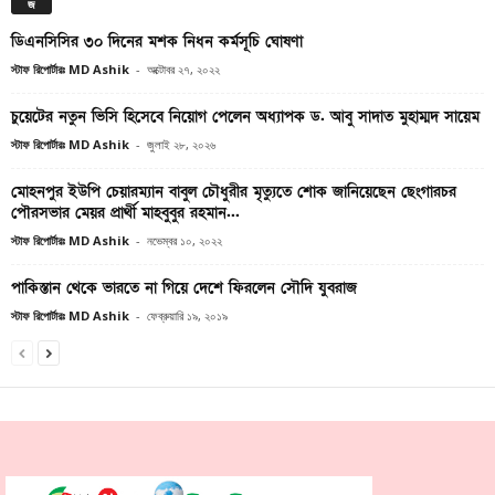
জ
ডিএনসিসির ৩০ দিনের মশক নিধন কর্মসূচি ঘোষণা
স্টাফ রিপোর্টারঃ MD Ashik
-
অক্টোবর ২৭, ২০২২
চুয়েটের নতুন ভিসি হিসেবে নিয়োগ পেলেন অধ্যাপক ড. আবু সাদাত মুহাম্মদ সায়েম
স্টাফ রিপোর্টারঃ MD Ashik
-
জুলাই ২৮, ২০২৬
মোহনপুর ইউপি চেয়ারম্যান বাবুল চৌধুরীর মৃত্যুতে শোক জানিয়েছেন ছেংগারচর
পৌরসভার মেয়র প্রার্থী মাহবুবুর রহমান...
স্টাফ রিপোর্টারঃ MD Ashik
-
নভেম্বর ১০, ২০২২
পাকিস্তান থেকে ভারতে না গিয়ে দেশে ফিরলেন সৌদি যুবরাজ
স্টাফ রিপোর্টারঃ MD Ashik
-
ফেব্রুয়ারি ১৯, ২০১৯