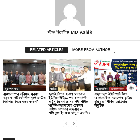
স্টাফ রিপোর্টারঃ MD Ashik
RELATED ARTICLES
MORE FROM AUTHOR
ক্যাম্পাস খবর
জাতীয়
আন্তর্জাতিক
বাংলাদেশের ভবিষ্যৎ সুরক্ষা:
জুলাই বিপ্লব স্মরণে মানারাত
বাংলাদেশ ইউনিভার্সিটিতে
নতুন ও পরিবর্তনশীল যুগে জাতীয়
ইউনিভার্সিটিতে পক্ষকালব্যাপী
‘একাডেমিক গবেষণায় কৃত্রিম
নিরাপত্তা নিয়ে নতুন ভাবনা”
কর্মসূচির বর্ণাঢ্য সমাপনী শহীদ
বুদ্ধিমত্তা’ শীর্ষক সেমিনার
শাকিল-আহনাফের চেতনায়
অনুষ্ঠিত
এগিয়ে যাওয়ার আহবান ড.
শফিকুল ইসলাম মাসুদ এমপি’র