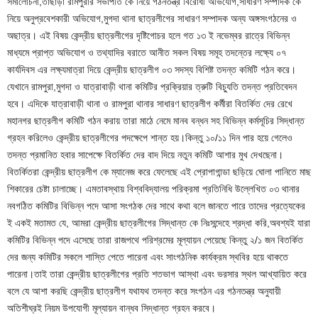
সমালোচনা,তাছাড়া রামপুরার সভাপতি কে নিয়ে গঠনতন্ত্র বিরোধী অভিযোগ,সাধারণ সম্পাদক কে
নিয়ে অনুপ্রবেশকারী অভিযোগ,মুগদা থানা ছাত্রলীগের সাধারণ সম্পাদক অন্য অঙ্গসংগঠনের ও
অছাত্র। এই বিষয় কেন্দ্রীয় ছাত্রলীগের দৃষ্টিগোচর হলে গত ১৩ ই নভেম্বর রাত্রে বিভিন্ন
মাধ্যমে প্রাপ্ত অভিযোগ ও তথ্যাদির বরাতে আনীত সকল বিষয় সমূহ তদন্তের লক্ষ্যে ০৭
কার্যদিবস এর লক্ষ্যমাত্রা দিয়ে কেন্দ্রীয় ছাত্রলীগ ০৩ সদস্য বিশিষ্ট তদন্ত কমিটি গঠন করে।
যেখানে রামপুরা,মুগদা ও যাত্রাবাড়ী থানা কমিটির প্রক্রিয়ার ত্রুটি বিচ্যুতি তদন্ত প্রতিবেদন
হবে। এদিকে যাত্রাবাড়ী থানা ও রামপুরা থানার সাধারণ ছাত্রলীগ কর্মীরা বিতর্কিত দের রেখে
মহানগর ছাত্রলীগ কমিটি গঠন করায় তারা মাঠে নেমে মানব বন্ধন সহ বিভিন্ন কর্মসূচির সিদ্ধান্ত
গ্রহন করিলেও কেন্দ্রীয় ছাত্রলীগের পদক্ষেপে শান্ত হয়।কিন্তু ১০/১১ দিন পার হয়ে গেলেও
তদন্ত প্রমানিত হবার সাপেক্ষে বিতর্কিত দের বাদ দিয়ে নতুন কমিটি আশার মুখ দেখছেনা।
বিতর্কিতরা কেন্দ্রীয় ছাত্রলীগ কে ম্যানেজ করে ফেলেছে এই প্রোপাগান্ডা ছড়িয়ে ঘোলা পানিতে মাছ
শিকারের চেষ্টা চালাচ্ছে। এমতাবস্থায় বিশ্ববিদ্যালয় পরিক্রমা প্রতিনিধি উল্লেখিত ০৩ থানার
নবগঠিত কমিটির বিভিন্ন পদে আসা সংগঠক দের সাথে কথা বলে জানতে পারে তাদের প্রত্যেকের
ই একই মতামত যে, আমরা কেন্দ্রীয় ছাত্রলীগের সিদ্ধান্ত কে নিঃসন্দেহে শ্রদ্ধা করি,অবশ্যই যারা
কমিটির বিভিন্ন পদে এসেছে তারা রাজপথে পরিশ্রমের মূল্যায়ন পেয়েছে কিন্তু ২/১ জন বিতর্কিত
দের জন্য কমিটির সকলে শাস্তি পেতে পারেনা এবং সাংগঠনিক কার্যক্রম স্থবির হয়ে থাকতে
পারেনা।তাই তারা কেন্দ্রীয় ছাত্রলীগের প্রতি শতভাগ আস্থা এবং ভরসার স্থল আখ্যায়িত করে
বলে যে আশা করছি কেন্দ্রীয় ছাত্রলীগ যথাযথ তদন্ত করে সংগঠন এর গঠনতন্ত্র অনুযায়ী
অতিশীঘ্রই নিয়ম উপযোগী মূল্যায়ন বান্ধব সিদ্ধান্ত গ্রহন করবে।