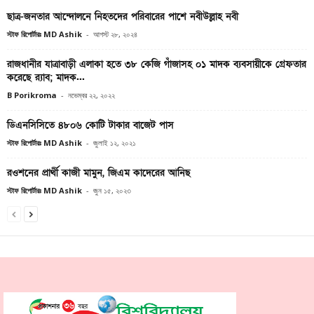
ছাত্র-জনতার আন্দোলনে নিহতদের পরিবারের পাশে নবীউল্লাহ নবী
স্টাফ রিপোর্টারঃ MD Ashik
-
আগস্ট ২৮, ২০২৪
রাজধানীর যাত্রাবাড়ী এলাকা হতে ৩৮ কেজি গাঁজাসহ ০১ মাদক ব্যবসায়ীকে গ্রেফতার
করেছে র‌্যাব; মাদক...
B Porikroma
-
নভেম্বর ২২, ২০২২
ডিএনসিসিতে ৪৮০৬ কোটি টাকার বাজেট পাস
স্টাফ রিপোর্টারঃ MD Ashik
-
জুলাই ১২, ২০২১
রওশনের প্রার্থী কাজী মামুন, জিএম কাদেরের আনিছ
স্টাফ রিপোর্টারঃ MD Ashik
-
জুন ১৫, ২০২৩