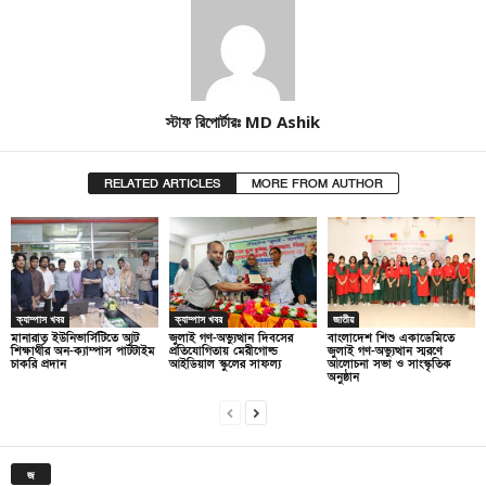
স্টাফ রিপোর্টারঃ MD Ashik
RELATED ARTICLES
MORE FROM AUTHOR
ক্যাম্পাস খবর
ক্যাম্পাস খবর
জাতীয়
মানারাত ইউনিভার্সিটিতে আট
জুলাই গণ-অভ্যুত্থান দিবসের
বাংলাদেশ শিশু একাডেমিতে
শিক্ষার্থীর অন-ক্যাম্পাস পার্টটাইম
প্রতিযোগিতায় মেরীগোল্ড
জুলাই গণ-অভ্যুত্থান স্মরণে
চাকরি প্রদান
আইডিয়াল স্কুলের সাফল্য
আলোচনা সভা ও সাংস্কৃতিক
অনুষ্ঠান
জ