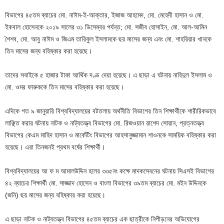
বিভাগের ৪৫তম ব্যাচের মো. নাঈম-ই-আক্তার, ইজাজ আহমেদ, মো. মেহেদী হাসান ও মো.
ইকবাল হোসেনকে ২০১৯ সালের ৩১ ডিসেম্বর পর্যন্ত; মো. সজীব হোসাইন, মো. আল-আমিন
শৈশব, মো. আবু নাঈম ও জিএম তারিকুল ইসলামকে ছয় মাসের জন্য এবং মো. শাহরিয়ার খানকে
তিন মাসের জন্য বহিষ্কার করা হয়েছে।
তাদের সবাইকে ৫ হাজার টাকা আর্থিক দণ্ড দেয়া হয়েছে। এ ছাড়া এ ঘটনায় নাহিদুল ইসলাম ও
মো. ওমর ফারুককে তিন মাসের বহিষ্কার করা হয়েছে।
এদিকে গত ৯ জানুয়ারি বিশ্ববিদ্যালয়ের বটতলায় অর্থনীতি বিভাগের তিন শিক্ষার্থীকে শারীরিকভাবে
লাঞ্ছিত করার ঘটনায় নাটক ও নাট্যতত্ত্ব বিভাগের মো. রিজওয়ান রাশেদ সোয়ান, প্রত্নতত্ত্ব
বিভাগের কেএম মাহিদ হাসান ও মার্কেটিং বিভাগের আহসানুজ্জামান শাওনকে সাময়িক বহিষ্কার করা
হয়েছে। এরা তিনজনই প্রথম বর্ষের শিক্ষার্থী।
বিশ্ববিদ্যালয়ের আ ফ ম আমালউদ্দিন হলের ৩৩৫নং কক্ষে মাদকসেবনের ঘটনায় সিএসই বিভাগের
৪২ ব্যাচের শিক্ষার্থী মো. সাজ্জাদ হোসেন ও বাংলা বিভাগের ৩৯তম ব্যাচের মো. মইন উদ্দিনকে
(জনি) ছয় মাসের জন্য বহিষ্কার করা হয়েছে।
এ ছাড়া নাটক ও নাট্যতত্ত্ব বিভাগের ৪৫তম ব্যাচের এক ছাত্রীকে নিপীড়নের অভিযোগের