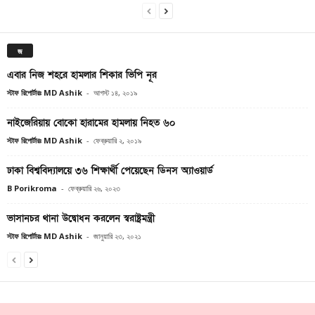
জ
এবার নিজ শহরে হামলার শিকার ভিপি নূর
স্টাফ রিপোর্টারঃ MD Ashik
-
আগস্ট ১৪, ২০১৯
নাইজেরিয়ায় বোকো হারামের হামলায় নিহত ৬০
স্টাফ রিপোর্টারঃ MD Ashik
-
ফেব্রুয়ারি ২, ২০১৯
ঢাকা বিশ্ববিদ্যালয়ে ৩৬ শিক্ষার্থী পেয়েছেন ডিনস অ্যাওয়ার্ড
B Porikroma
-
ফেব্রুয়ারি ২৬, ২০২৩
ভাসানচর থানা উদ্বোধন করলেন স্বরাষ্ট্রমন্ত্রী
স্টাফ রিপোর্টারঃ MD Ashik
-
জানুয়ারি ২৩, ২০২১