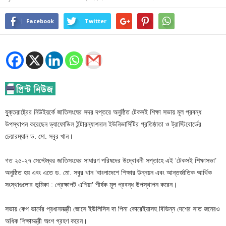
Facebook
Twitter
যুুক্তরাষ্ট্রের নিউইয়র্কে জাতিসংঘের সদর দপ্তরে অনুষ্ঠিত টেকসই শিক্ষা সভায় মূল প্রবন্ধ
উপস্থাপন করেছেন ড্যাফোডিল ইন্টারন্যাশনাল ইউনিভার্সিটির প্রতিষ্ঠাতা ও ট্রাস্টিবোর্ডের
চেয়ারম্যান ড. মো. সবুর খান।
গত ২৫-২৭ সেপ্টেম্বর জাতিসংঘের সাধারণ পরিষদের উদ্বোধনী সপ্তাহে এই ‘টেকসই শিক্ষাসভা’
অনুষ্ঠিত হয় এবং এতে ড. মো. সবুর খান ‘বাংলাদেশে শিক্ষার উন্নয়ন এবং আন্তর্জাতিক আর্থিক
সংস্থাগুলোর ভূমিকা : প্রেক্ষাপট এশিয়া’ শীর্ষক মূল প্রবন্ধ উপস্থাপন করেন।
সভায় কেপ ভার্দের প্রধানমন্ত্রী জোসে ইউলিসিস দা পিনা কোরেইয়াসহ বিভিন্ন দেশের সাত জনেরও
অধিক শিক্ষামন্ত্রী অংশ গ্রহণ করেন।