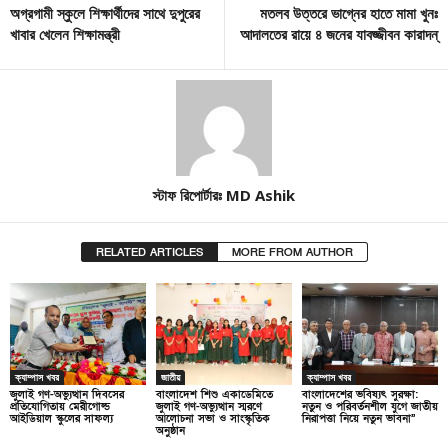
অগ্রগামী স্কুলে শিক্ষার্থীদের সাথে দুপুরের
মতলব উত্তরে ভাগ্নের হাতে মামা খুনঃ
খাবার খেলেন শিক্ষামন্ত্রী
আদালতের রায়ে ৪ জনের যাবজ্জীবন কারাদন্
স্টাফ রিপোর্টারঃ MD Ashik
RELATED ARTICLES
MORE FROM AUTHOR
ক্যাম্পাস খবর
জাতীয়
ক্যাম্পাস খবর
জুলাই গণ-অভ্যুত্থান দিবসের
বাংলাদেশ শিশু একাডেমিতে
বাংলাদেশের ভবিষ্যৎ সুরক্ষা:
প্রতিযোগিতায় মেরীগোল্ড
জুলাই গণ-অভ্যুত্থান স্মরণে
নতুন ও পরিবর্তনশীল যুগে জাতীয়
আইডিয়াল স্কুলের সাফল্য
আলোচনা সভা ও সাংস্কৃতিক
নিরাপত্তা নিয়ে নতুন ভাবনা”
অনুষ্ঠান