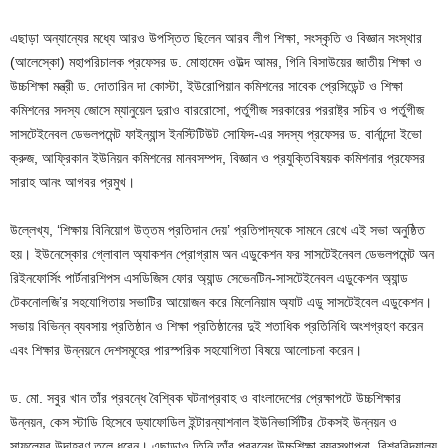
এছাড়া অন্যান্যের মধ্যে আরও উপস্তিত ছিলেন আরব লীগ শিক্ষা, সংস্কৃতি ও বিজ্ঞান সংস্থার
(আলেস্কো) মহাপরিচালক প্রফেসর ড. মোহামেদ ওউল্দ আমর, গিনি বিসাউয়ের জাতীয় শিক্ষা ও
উচ্চশিক্ষা মন্ত্রী ড. দোতারিন দা কোস্টা, ইউরোপিয়ান কমিশনের সাবেক প্রেসিডেন্ট ও শিক্ষা
কমিশনের সদস্য জোসে ম্যানুয়েল দুরাও বাররোসো, পর্তুগীজ সরকারের পররাষ্ট্র সচিব ও পর্তুগীজ
সাসটেইনেবল ডেভলপমেন্ট ফাইন্যান্স ইনস্টিটিউট সোফিদ-এর সদস্য প্রফেসর ড. বার্নান্দো ইভো
ক্রুজ, আফ্রিকান ইউনিয়ন কমিশনের মানবসম্পদ, বিজ্ঞান ও প্রযুক্তিবিষয়ক কমিশনার প্রফেসর
সারাহ আনং আগবর প্রমুখ।
উল্লেখ্য, ‘শিক্ষায় বিনিয়োগ উত্তম প্রতিদান দেয়’ প্রতিপাদ্যকে সামনে রেখে এই সভা অনুষ্ঠিত
হয়। ইউনেস্কোর গ্লোবাল অ্যাকশন প্রোগ্রাম অন এডুকেশন ফর সাসটেইনেবল ডেভলপমেন্ট অন
রিইনফোর্সিং পার্টনারশিপস এসডিজিস ফোর অ্যান্ড সেভেনটিন-সাসটেইনেবল এডুকেশন অ্যান্ড
টেকনোলজি’র সহযোগিতায় সভাটির আয়োজন করে মিলেনিয়াম অ্যাট এডু সাসটেইবেল এডুকেশন।
সভায় বিভিন্ন ব্যবসায় প্রতিষ্ঠান ও শিক্ষা প্রতিষ্ঠানের দুই শতাধিক প্রতিনিধি অংশগ্রহণ করেন
এবং শিক্ষার উন্নয়নে দেশসমূহের পারস্পরিক সহযোগিতা বিষয়ে আলোচনা করেন।
ড. মো. সবুর খান তাঁর প্রবন্ধে বৈশ্বিক ঘটনাপ্রবাহ ও বাংলাদেশের প্রেক্ষাপটে উচ্চশিক্ষার
উন্নয়ন, কেস স্টাডি হিসেবে ড্যাফোডিল ইন্টারন্যাশনাল ইউনিভার্সিটির টেকসই উন্নয়ন ও
সাফল্যের উদাহরণ তুলে ধরেন। এছাড়াও তিনি তাঁর প্রবন্ধে উচ্চশিক্ষা ব্যবস্থাপনা, বিশ্ববিদ্যালয়