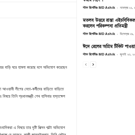
স্টাফ রিপোর্টারঃ MD Ashik
-
নভেম্বর ২২,
মতলব উত্তরে রাস্তা এইচবিবিক
করলেন পরিকল্পনা প্রতিমন্ত্রী
স্টাফ রিপোর্টারঃ MD Ashik
-
ডিসেম্বর ২৯,
ঈদে রেলের অগ্রিম টিকিট পাওয়
স্টাফ রিপোর্টারঃ MD Ashik
-
জুলাই ২৩, ২
রদায়ের বাড়ি ঘরে হামলা করেছে বলে অভিযোগ করেছেন
া আওয়ামী লীগের নেতা-কর্মীদের বাড়িতে বাড়িতে
ষয়ে তিনি প্রধানমন্ত্রী শেখ হাসিনার হস্তক্ষেপ
দিকরা এ বিষয়ে তার দৃষ্টি নিক্সন পাল্টা অভিযোগ
বিপক্ষে যে আছেন, কাজী জাফরউল্লাহ, তিনি সেন্টার