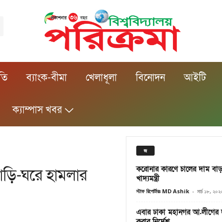
ীতি
ব্যাংক-বীমা
খেলাধূলা
বিনোদন
আইটি
ক্যাম্পাস খবর
জ
করোনার কারণে চালের দাম বাড়া
বাড়ি-ঘরে হামলার
খাদ্যমন্ত্রী
স্টাফ রিপোর্টারঃ MD Ashik
-
মার্চ ১৮, ২০২
এবার ঢাকা মহানগর আ.লীগের 
করার নির্দেশ