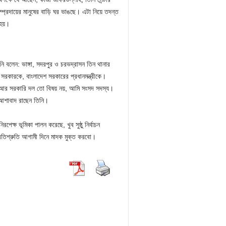
প্রদায়ের মানুষের বাড়ি ঘর ভাঙছে। এটা নিয়ে তদন্ত
 হয়।
নি বলেন: ভাঙ্গা, সদরপুর ও চরভদ্রাসন তিন থানার
সরকারকে, বাংলাদেশ সরকারের প্রধানমন্ত্রীকে।
ন্ত্র আর সরকারি দল তো বিষয় নয়, আমি সংসদ সদস্য।
আশাবাদ রাছেন তিনি।
েক্ষ ভূমিকা পালন করেছে, খুব সুষ্ঠু নির্বাচন
্রতিশ্রুতি আগামী দিনে মাদক মুক্ত করবো।