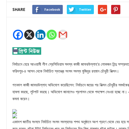
SHARE
Facebook
Twitter
নির্বাচনে হেরে আওয়ামী লীগ প্রেসিডিয়াম সদস্য কাজী জাফরউল্লাহ’র লোকজন হিন্দু সম্প্
ফরিদপুর-৪ আসন থেকে নির্বাচিত স্বতন্ত্র সংসদ সদস্য মুজিবুর রহমান চৌধুরী নিক্সন।
গতকাল কাজী জাফরউল্লাহ অভিযোগ করেছিলেন: নির্বাচনে জয়ের পর নিক্সন চৌধুরীর সমর্থকের
হামলা করছে, লুটপাট করছে। অভিযোগ জানালেও প্রশাসন থেকে পদক্ষেপ নেওয়া হচ্ছে না। এ বি
কমনা করেন।
একাদশ জাতীয় সংসদে নির্বাচিত সংসদ সদস্যদের শপথ অনুষ্ঠানে অংশ গ্রহণ থেকে বের হয়ে সাংবা
করে বলেন: ঘটনা উল্টা! নির্বাচনের পরে নয় নির্বাচনের দিন কিছু হামলার ঘটনা ঘটেছে। আমার 