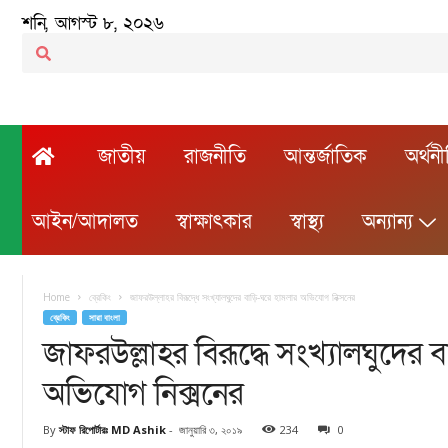
শনি, আগস্ট ৮, ২০২৬
জাতীয়
রাজনীতি
আন্তর্জাতিক
অর্থন
আইন/আদালত
স্বাক্ষাৎকার
স্বাস্থ্য
অন্যান্য
Home
ব্রেকিং
জাফরউল্লাহর বিরূদ্ধে সংখ্যালঘুদের বাড়ি-ঘরে হামলার অভিযোগ নিক্সনের
ব্রেকিং
সারা বাংলা
জাফরউল্লাহর বিরূদ্ধে সংখ্যালঘুদের 
অভিযোগ নিক্সনের
By
স্টাফ রিপোর্টারঃ MD Ashik
-
জানুয়ারি ৩, ২০১৯
234
0