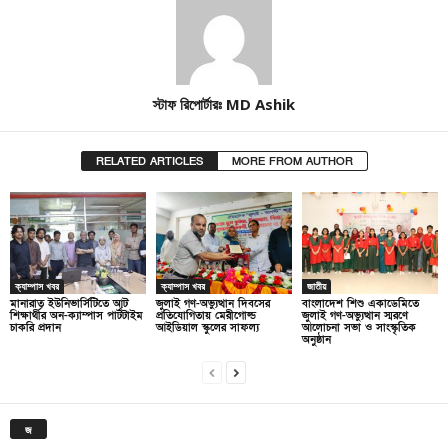
স্টাফ রিপোর্টারঃ MD Ashik
RELATED ARTICLES
MORE FROM AUTHOR
ক্যাম্পাস খবর
ক্যাম্পাস খবর
জাতীয়
মানারাত ইউনিভার্সিটিতে আট
জুলাই গণ-অভ্যুত্থান দিবসের
বাংলাদেশ শিশু একাডেমিতে
শিক্ষার্থীর অন-ক্যাম্পাস পার্টটাইম
প্রতিযোগিতায় মেরীগোল্ড
জুলাই গণ-অভ্যুত্থান স্মরণে
চাকরি প্রদান
আইডিয়াল স্কুলের সাফল্য
আলোচনা সভা ও সাংস্কৃতিক
অনুষ্ঠান
জ