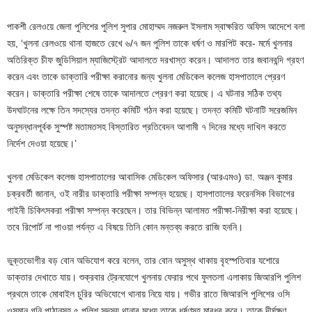
পাকশী রেলওয়ে জেলা পুলিশের পুলিশ সুপার মোহাম্মদ নজরুল ইসলাম স্বাক্ষরিত অফিস আদেশে বলা
হয়, ‘খুলনা রেলওয়ে থানা হাজতে রেখে ৬/৭ জন পুলিশ তাকে ধর্ষণ ও মারপিট করে- মর্মে খুলনার
অতিরিক্ত চীফ জুডিসিয়াল ম্যাজিস্ট্রেট আদালতে দরখাস্ত করেন। আদালত তার জবানবন্দি গ্রহণ
করেন এবং তাকে ডাক্তারি পরীক্ষা করানোর জন্য খুলনা মেডিকেল কলেজ হাসপাতালে প্রেরণ
করেন। ডাক্তারি পরীক্ষা শেষে তাকে আদালতে প্রেরণ করা হয়েছে। এ ঘটনার সঠিক তথ্য
উদঘাটনের লক্ষে তিন সদস্যের তদন্ত কমিটি গঠন করা হয়েছে। তদন্ত কমিটি ঘটনাটি সরেজমিন
অনুসন্ধানপূর্বক সুস্পষ্ট মতামতসহ বিস্তারিত প্রতিবেদন আগামী ৭ দিনের মধ্যে দাখিল করতে
নির্দেশ দেওয়া হয়েছে।’
খুলনা মেডিকেল কলেজ হাসপাতালের আবাসিক মেডিকেল অফিসার (আরএমও) ডা. অঞ্জন কুমার
চক্রবর্তী জানান, ওই নারীর ডাক্তারি পরীক্ষা সম্পন্ন হয়েছে। হাসপাতালের ফরেনসিক বিভাগের
গাইনী চিকিৎসকরা পরীক্ষা সম্পন্ন করেছেন। তার বিভিন্ন আলামত পরীক্ষা-নিরীক্ষা করা হয়েছে।
তবে রিপোর্ট না পাওয়া পর্যন্ত এ বিষয়ে তিনি কোন মন্তব্য করতে রাজি হননি।
ভুক্তভোগীর বড় বোন অভিযোগ করে বলেন, তার বোন অসুস্থ থাকায় বৃহস্পতিবার যশোরে
ডাক্তার দেখাতে যায়। শুক্রবার ট্রেনযোগে খুলনায় ফেরার পথে ফুলতলা এলাকায় জিআরপি পুলিশ
প্রথমে তাকে মোবাইল চুরির অভিযোগে থানায় নিয়ে যায়। গভীর রাতে জিআরপি পুলিশের ওসি
ওসমান গনি পাঠানসহ ৫ পুলিশ সদস্য থানার মধ্যে তাকে ধর্ষণসহ মারধর করে। তাকে দীর্ঘক্ষণ