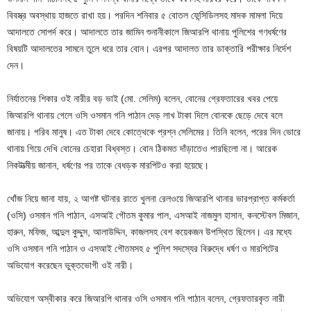
বিবস্ত্র অবস্থায় হাজতে রাখা হয়। পরদিন শনিবার ৫ বোতল ফেন্সিডিলসহ মাদক মামলা দিয়ে
আদালতে সোপর্দ করে। আদালতে তার জামিন শুনানীকালে জিআরপি থানায় পুলিশের গণধর্ষণের
বিষয়টি আদালতের সামনে তুলে ধরে তার বোন। এরপর আদালত তার ডাক্তারি পরীক্ষার নির্দেশ
দেন।
নির্যাতনের শিকার ওই নারীর বড় ভাই (মো. সেলিম) বলেন, বোনের গ্রেফতারের খবর পেয়ে
জিআরপি থানায় গেলে ওসি ওসমান গনি পাঠান দেড় লাখ টাকা দিলে বোনকে ছেড়ে দেবে বলে
জানায়। গরিব মানুষ। এত টাকা দেবে কোত্থেকে প্রশ্ন সেলিমের। তিনি বলেন, পরের দিন ভোরে
থানায় গিয়ে দেখি বোনের চেহারা বিধ্বস্ত। বোন ঠিকমত দাঁড়াতেও পারছিলো না। আরেক
নিকটাত্মীয় জানান, ধর্ষণের পর তাকে বেধড়ক মারপিটও করা হয়েছে।
খোঁজ নিয়ে জানা যায়, ২ আগষ্ট ঘটনার রাতে খুলনা রেলওয়ে জিআরপি থানার ভারপ্রাপ্ত কর্মকর্তা
(ওসি) ওসমান গনি পাঠান, এসআই গৌতম কুমার পাল, এসআই নাজমুল হাসান, কনস্টেবল মিজান,
হারুন, মফিজ, আব্দুল কুদ্দুস, আলাউদ্দিন, কাজলসহ বেশ কয়েকজন উপস্থিত ছিলেন। এর মধ্যে
ওসি ওসমান গনি পাঠান ও এসআই গৌতমসহ ৫ পুলিশ সদস্যের বিরুদ্ধে ধর্ষণ ও মারপিটের
অভিযোগ করেছেন ভুক্তভোগী ওই নারী।
অভিযোগ অস্বীকার করে জিআরপি থানার ওসি ওসমান গনি পাঠান বলেন, গ্রেফতারকৃত নারী