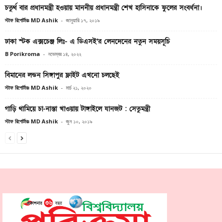
চতুর্থ বার প্রধানমন্ত্রী হওয়ায় মাননীয় প্রধানমন্ত্রী শেখ হাসিনাকে ফুলের সংবর্ধনা।
স্টাফ রিপোর্টারঃ MD Ashik
-
জানুয়ারি ১৭, ২০১৯
ঢাকা স্টক এক্সচেঞ্জ লিঃ- এ ডিএসই’র লেনদেনের নতুন সময়সূচি
B Porikroma
-
নভেম্বর ১৪, ২০২২
বিমানের লন্ডন সিঙ্গাপুর ফ্লাইট এখনো চলছেই
স্টাফ রিপোর্টারঃ MD Ashik
-
মার্চ ২১, ২০২০
গাড়ি থামিয়ে চা-নাস্তা খাওয়ায় টাঙ্গাইলে যানজট : সেতুমন্ত্রী
স্টাফ রিপোর্টারঃ MD Ashik
-
জুন ১০, ২০১৯