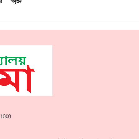
র
অনুষ্ঠিত
-1000