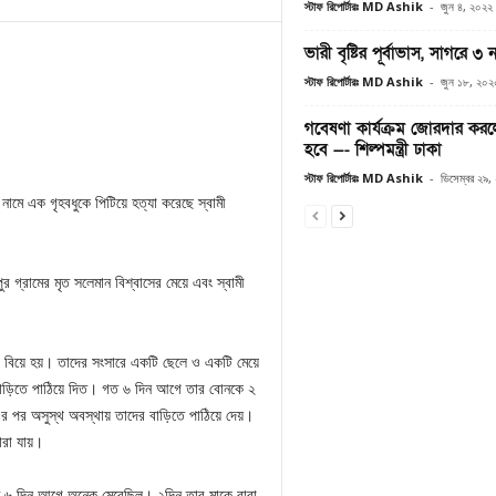
স্টাফ রিপোর্টারঃ MD Ashik
-
জুন ৪, ২০২২
ভারী বৃষ্টির পূর্বাভাস, সাগরে ৩
স্টাফ রিপোর্টারঃ MD Ashik
-
জুন ১৮, ২০২
গবেষণা কার্যক্রম জোরদার করল
হবে —- শিল্পমন্ত্রী ঢাকা
স্টাফ রিপোর্টারঃ MD Ashik
-
ডিসেম্বর ২৯,
নামে এক গৃহবধুকে পিটিয়ে হত্যা করেছে স্বামী
গ্রামের মৃত সলেমান বিশ্বাসের মেয়ে এবং স্বামী
 বিয়ে হয়। তাদের সংসারে একটি ছেলে ও একটি মেয়ে
 বাড়িতে পাঠিয়ে দিত। গত ৬ দিন আগে তার বোনকে ২
এর পর অসুস্থ অবস্থায় তাদের বাড়িতে পাঠিয়ে দেয়।
মারা যায়।
গত ৬ দিন আগে অনেক মেরেছিল। ২দিন তার মাকে বাবা