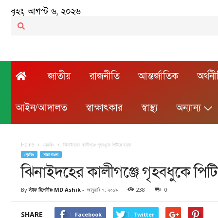
বৃহঃ, আগস্ট ৬, ২০২৬
জাতীয়
রাজনীতি
আন্তর্জাতিক
অর্থন
আইন/আদালত
স্বাক্ষাৎকার
স্বাস্থ্য
অন্যান্য
Home
ব্রেকিং
ঝিনাইদহের কালীগঞ্জে গৃহবধুকে পিটিয়ে হত্যা
ব্রেকিং
সারা বাংলা
ঝিনাইদহের কালীগঞ্জে গৃহবধুকে পিটিয
By
স্টাফ রিপোর্টারঃ MD Ashik
-
জানুয়ারি ৭, ২০১৯
238
0
SHARE
Facebook
Twitter