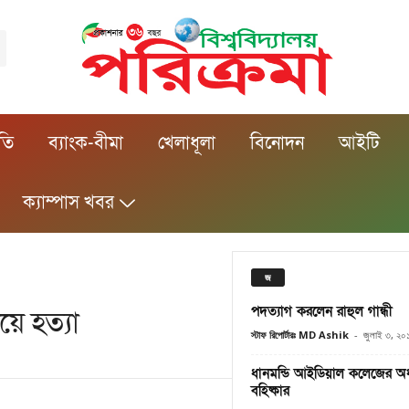
ীতি
ব্যাংক-বীমা
খেলাধূলা
বিনোদন
আইটি
ক্যাম্পাস খবর
জ
পদত্যাগ করলেন রাহুল গান্ধী
়ে হত্যা
স্টাফ রিপোর্টারঃ MD Ashik
-
জুলাই ৩, ২০
ধানমন্ডি আইডিয়াল কলেজের অধ্
বহিষ্কার