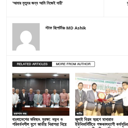
‘আমার মৃত্যুর জন্য আমি নিজেই দায়ী’
স্টাফ রিপোর্টারঃ MD Ashik
RELATED ARTICLES
MORE FROM AUTHOR
ক্যাম্পাস খবর
জাতীয়
বাংলাদেশের ভবিষ্যৎ সুরক্ষা: নতুন ও
জুলাই বিপ্লব স্মরণে মানারাত
পরিবর্তনশীল যুগে জাতীয় নিরাপত্তা নিয়ে
ইউনিভার্সিটিতে পক্ষকালব্যাপী কর্মসূচির