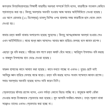
জগন্নাথ বিশ্ববিদ্যালয়ের শিক্ষার্থী ফারাবীর অবস্থা সম্পর্কে তিনি বলেন, ফারাবীকে গতকাল কেবিনে
স্থানান্তর করা হয়। কিন্তু অবস্থার অবনতি হওয়ায় আজ আবার আইসিইউতে নেওয়া হয়েছে।
এর আগে রোববার (২২ ডিসেম্বর) ডাকসু ভিপির ওপর হামলার সময় ফারাবীকে ছাদ থেকে ফেলে
দেওয়া হয়।
মাথায় রক্ত জমাট থাকায় অপারেশন হয়েছে সুহেলের। কিন্তু আশঙ্কাজনক অবস্থা হওয়ায় সেও
এখন আইসিইউতে। মাঝে মধ্যে জ্ঞান আসলেও আবার জ্ঞান হারিয়ে ফেলছে বলে জানান রাশেদ।
এছাড়া নুর বমি করছে। শরীরের বাম পাশে রক্ত জমাট বেঁধে আছে। আরিফুল ইসলামও বমি করছে
ও নাজমুল ইসলামের হাত ভেঙে দেওয়া হয়েছে।
ফারুক হাসানের কানে আঘাত করা হয়েছে। কানে শুনতে পাচ্ছে না এখনও। নুরের ছোট ভাই
আমিনুর জ্ঞান হারিয়ে ফেলছে মাঝে মধ্যে। রক্ত বমি করছে বলেও সংবাদ সম্মেলনে জানান রাশেদ।
সবার অবস্থার অবনতি হয়েছে বলেও দাবি করেন তিনি।
গ্রেফতারের ঘটনায় রাশেদ বলেন, এখন পর্যন্ত কোনো বিচার পাচ্ছি না। মানুষকে জাস্ট ধোঁকা
দেওয়ার জন্য তিনজনকে গ্রেফতার করা হয়েছে। মূল আসামি সনজিত-সাদ্দাম। তথ্য প্রমাণ থাকা
সত্ত্বেও তাদের এখনও গ্রেফতার করা হচ্ছে না।