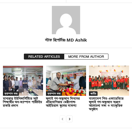
স্টাফ রিপোর্টারঃ MD Ashik
RELATED ARTICLES
MORE FROM AUTHOR
ক্যাম্পাস খবর
ক্যাম্পাস খবর
জাতীয়
মানারাত ইউনিভার্সিটিতে আট
জুলাই গণ-অভ্যুত্থান দিবসের
বাংলাদেশ শিশু একাডেমিতে
শিক্ষার্থীর অন-ক্যাম্পাস পার্টটাইম
প্রতিযোগিতায় মেরীগোল্ড
জুলাই গণ-অভ্যুত্থান স্মরণে
চাকরি প্রদান
আইডিয়াল স্কুলের সাফল্য
আলোচনা সভা ও সাংস্কৃতিক
অনুষ্ঠান