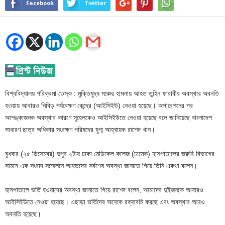
Facebook
Twitter
বিশ্ববিদ্যালয় পরিক্রমা ডেস্ক : মুক্তিযুদ্ধ মঞ্চের হামলায় আহত তুহিন ফারাবীর অবস্থার অবনতি
হওয়ায় আবারও নিবিড় পর্যবেক্ষণ কেন্দ্রে (আইসিইউ) নেওয়া হয়েছে। অপারেশনের পর
আশঙ্কাজনক অবস্থার কারণে সুহেলকেও আইসিইউতে নেওয়া হয়েছে বলে জানিয়েছে বাংলাদেশ
সাধারণ ছাত্র অধিকার সংরক্ষণ পরিষদের যুগ্ম আহ্বায়ক রাশেদ খান।
বুধবার (২৫ ডিসেম্বর) দুপুর ২টায় ঢাকা মেডিকেল কলেজ (ঢামেক) হাসপাতালের জরুরি বিভাগের
সামনে এক সংবাদ সম্মেলনে আহতদের সর্বশেষ অবস্থা জানাতে গিয়ে তিনি একথা বলেন।
হাসপাতালে ভর্তি হওয়াদের অবস্থা জানাতে গিয়ে রাশেদ বলেন, আমাদের দুইজনকে আবারও
আইসিইউতে নেওয়া হয়েছে। এছাড়া ভর্তিদের অনেকে রক্তবমি করছে এবং অবস্থার আরও
অবনতি হয়েছে।