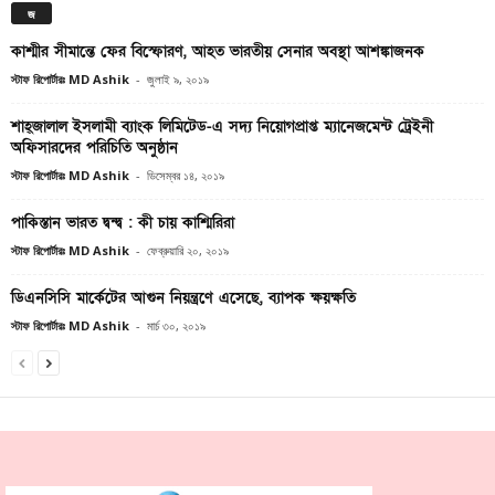
জ
কাশ্মীর সীমান্তে ফের বিস্ফোরণ, আহত ভারতীয় সেনার অবস্থা আশঙ্কাজনক
স্টাফ রিপোর্টারঃ MD Ashik
-
জুলাই ৯, ২০১৯
শাহ্জালাল ইসলামী ব্যাংক লিমিটেড-এ সদ্য নিয়োগপ্রাপ্ত ম্যানেজমেন্ট ট্রেইনী
অফিসারদের পরিচিতি অনুষ্ঠান
স্টাফ রিপোর্টারঃ MD Ashik
-
ডিসেম্বর ১৪, ২০১৯
পাকিস্তান ভারত দ্বন্দ্ব : কী চায় কাশ্মিরিরা
স্টাফ রিপোর্টারঃ MD Ashik
-
ফেব্রুয়ারি ২০, ২০১৯
ডিএনসিসি মার্কেটের আগুন নিয়ন্ত্রণে এসেছে, ব্যাপক ক্ষয়ক্ষতি
স্টাফ রিপোর্টারঃ MD Ashik
-
মার্চ ৩০, ২০১৯