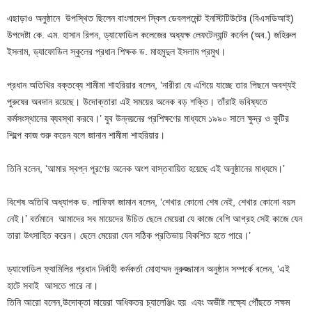
এছাড়াও অনুষ্ঠানে উপস্থিত ছিলেন বাংলাদেশ স্কিল ডেবলপমেন্ট ইনস্টিটিউটের (বিএসডিআই)
উপদেষ্টা কে. এম. হাসান রিপন, ড্যাফোডিল কলেজের অধ্যক্ষ লেফটেন্যান্ট কর্নেল (অব.) জহিরুল
ইসলাম, ড্যাফোডিল স্কুলের প্রধান শিক্ষক ড. মাহমুদুল ইসলাম প্রমুখ।
প্রধান অতিথির বক্তব্যে শামীমা শাহরিয়ার বলেন, ‘নারীরা যে এগিয়ে যাচ্ছে তার পিছনে অবশ্যই
পুরুষের অবদান রয়েছে। উদোক্তারা এই সময়ের অনেক বড় শক্তি। তাঁরাই ভবিষ্যতে
কর্মসংস্থানের ব্যবস্থা করবে।’ যুব উন্নয়নের প্রশিক্ষণের মাধ্যমে ১৯৯০ সালে ক্ষুদ্র ও কুটির
শিল্পে কাজ শুরু করেন বলে জানান শামীমা শাহরিয়ার।
তিনি বলেন, ‘আমার স্বপ্ন পূরণের অনেক অংশ বাস্তবায়িত হয়েছে এই অনুষ্ঠানের মাধ্যমে।’
বিশেষ অতিথি অধ্যাপক ড. লাফিফা জামান বলেন, ‘শেখার কোনো শেষ নেই, শেখার কোনো বয়স
নেই।’ বর্তমানে আমাদের সব মায়েদের উচিত ছেলে মেয়েরা যে কাজে বেশি আগ্রহ সেই কাজে যেন
তারা উৎসাহিত করেন। ছেলে মেয়েরা যেন সঠিক প্রতিভায় বিকশিত হতে পারে।’
ড্যাফোডিল ফ্যামিলির প্রধান নির্বাহী কর্মকর্তা মোহাম্মদ নুরুজ্জামান অনুষ্ঠান সম্পর্কে বলেন, ‘এই
হাটে সবাই আসতে পারে না।
তিনি আরো বলেন,উদোক্তা মায়েরা অধিকতর চ্যালেঞ্জিং হয় এবং অভীষ্ট লক্ষ্যে পৌঁছতে সক্ষম