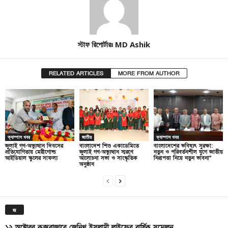
স্টাফ রিপোর্টারঃ MD Ashik
RELATED ARTICLES
MORE FROM AUTHOR
ক্যাম্পাস খবর
জাতীয়
ক্যাম্পাস খবর
জুলাই গণ-অভ্যুত্থান দিবসের
বাংলাদেশ শিশু একাডেমিতে
বাংলাদেশের ভবিষ্যৎ সুরক্ষা:
প্রতিযোগিতায় মেরীগোল্ড
জুলাই গণ-অভ্যুত্থান স্মরণে
নতুন ও পরিবর্তনশীল যুগে জাতীয়
আইডিয়াল স্কুলের সাফল্য
আলোচনা সভা ও সাংস্কৃতিক
নিরাপত্তা নিয়ে নতুন ভাবনা”
অনুষ্ঠান
জ
১২ অক্টোবর কক্সবাজারে জেনিথ ইসলামী লাইফের বার্ষিক সম্মেলন