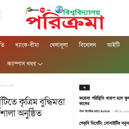
ীতি
ব্যাংক-বীমা
খেলাধূলা
বিনোদন
আইটি
ক্যাম্পাস খবর
র্মশালা অনুষ্ঠিত
জ
করোনা পরিস্থিতি খারাপ হলে স্কু
তে কৃত্রিম বুদ্ধিমত্তা
কাদের
শালা অনুষ্ঠিত
স্টাফ রিপোর্টারঃ MD Ashik
-
মার্চ ১৪, ২০২
শেকৃবি ডিবেটিং সোসাইটির নতু