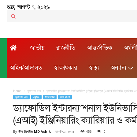
শুক্র, আগস্ট ৭, ২০২৬
জাতীয়
রাজনীতি
আন্তর্জাতিক
অর্থন
আইন/আদালত
স্বাক্ষাৎকার
স্বাস্থ্য
অন্যান্য
Home
ক্যাম্পাস খবর
ড্যাফোডিল ইন্টারন্যাশনাল ইউনিভার্সিটিতে কৃত্রিম বুদ্ধিমত্তা (এআই) ইঞ্জিনিয়ারিং ক্যারিয়াার ও ক
ক্যাম্পাস খবর
ব্রেকিং
লিড নিউজ
সারা বাংলা
ড্যাফোডিল ইন্টারন্যাশনাল ইউনিভার্সিটি
(এআই) ইঞ্জিনিয়ারিং ক্যারিয়াার ও কর্ম
By
স্টাফ রিপোর্টারঃ MD Ashik
-
আগস্ট ৩১, ২০২৫
456
0