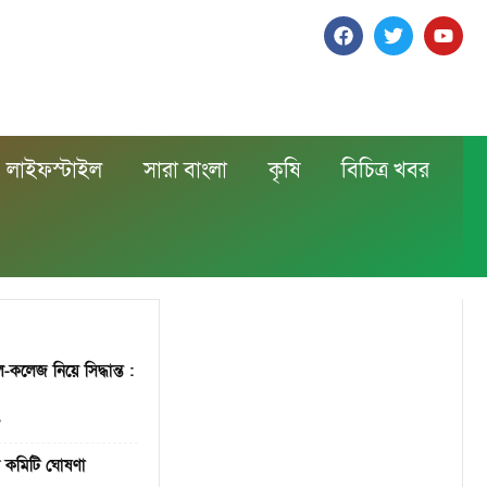
লাইফস্টাইল
সারা বাংলা
কৃষি
বিচিত্র খবর
ল-কলেজ নিয়ে সিদ্ধান্ত :
০
ন কমিটি ঘোষণা