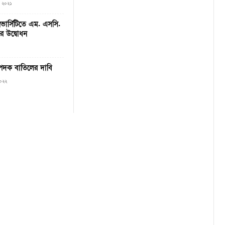
০, ২০২১
িভার্সিটিতে এম. এসসি.
ের উদ্বোধন
 পদক বাতিলের দাবি
২০২২