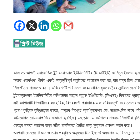
আজ ৩১ আগস্ট ড্যাফোডিল ইন্টারন্যাশনাল ইউনিভার্সিটির (ডিআইইউ) আমিনুল ইসলাম হলে ” ক
অ্যান্ড ওয়ার্কশপ” শীর্ষক একটি অন্তর্দৃষ্টিপূর্ণ অনুষ্ঠানের আয়োজন করা হয়, যার লক্ষ্য ছিল 
শিক্ষার্থীদের প্রস্তত করা। অধিবেশনটি পরিচালনা করেন মার্কিন যুক্তরাষ্ট্রের সেন্ট্রাল ফ্
ইন্টারন্যাশনাল ইউনিভার্সিটির কম্পিউটার সায়েন্স অ্যান্ড ইঞ্জিনিয়ারিং (সিএসই) বিভাগের প্র
এই কর্মশালাটি শিক্ষার্থীদের ব্যবহারিক, বিশ্বব্যাপী প্রাসঙ্গিক এবং ভবিষ্যৎমুখী করে তোলার 
প্রমাণ কৃত্রিম বুদ্ধিমত্তা দক্ষতা, বাস্তব-বিশ্বের অ্যাপ্লিকেশন এবং সরঞ্জামগুলির সাথে প
কাঠামোগত রোডম্যাপ দিয়ে সাজানো হয়েছিল। এছাড়াও, এ কর্মশালার মাধ্যমে শিক্ষার্থীরা বৃত্ত
ক্ষেত্রে দক্ষতা অর্জনের জন্য সঠিক মানসিকতা তৈরির জন্য মূল্যবান কৌশল অর্জন করে।
ডবশ্ববিদ্যালয়ের বিজ্ঞান ও তথ্য প্রযুক্তি অনুষদের ডিন ইনচার্জ অধ্যাপক ড. বিমল চন্দ্র দ