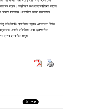
েশনটি প্রানবন্ত হয়ে উঠে। তারা এই উদ্যোগের
উৎসাহিত করেন। অনুষ্ঠানটি অংশগ্রহণকারীদের তাদের
নেতা হিসেবে নিজেদের প্রতিষ্ঠিত করতে সফলভাবে
ইঞ্জিনিয়ারিং ক্যারিয়ার অ্যান্ড ওয়ার্কশপ” শীর্ষক
িশ্ববিদ্যালয়ের এআই ইঞ্জিনিয়ার এবং ড্যাফোডিল
াক্তন ছাত্র ইসরাফিল মাসুম।