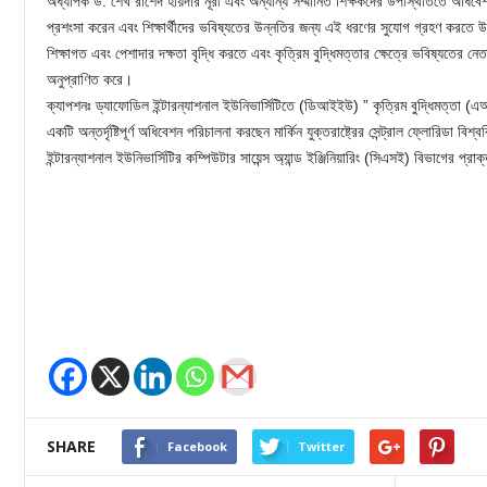
অধ্যাপক ড. শেখ রাশেদ হায়দার নূরী এবং অন্যান্য সম্মানিত শিক্ষকদের উপস্থিতিতে অধিব
প্রশংসা করেন এবং শিক্ষার্থীদের ভবিষ্যতের উন্নতির জন্য এই ধরণের সুযোগ গ্রহণ করতে 
শিক্ষাগত এবং পেশাদার দক্ষতা বৃদ্ধি করতে এবং কৃত্রিম বুদ্ধিমত্তার ক্ষেত্রে ভবিষ্যতের 
অনুপ্রাণিত করে।
ক্যাপশনঃ ড্যাফোডিল ইন্টারন্যাশনাল ইউনিভার্সিটিতে (ডিআইইউ) ” কৃত্রিম বুদ্ধিমত্তা (এআই) 
একটি অন্তর্দৃষ্টিপূর্ণ অধিবেশন পরিচালনা করছেন মার্কিন যুক্তরাষ্ট্রের সেন্ট্রাল ফ্লোরিডা ব
ইন্টারন্যাশনাল ইউনিভার্সিটির কম্পিউটার সায়েন্স অ্যান্ড ইঞ্জিনিয়ারিং (সিএসই) বিভাগের প্র
SHARE
Facebook
Twitter