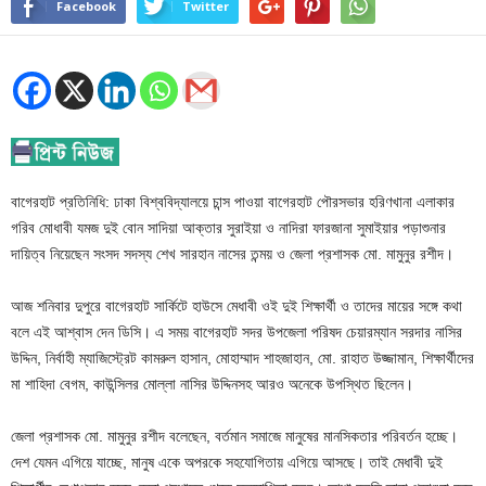
Facebook
Twitter
বাগেরহাট প্রতিনিধি: ঢাকা বিশ্ববিদ্যালয়ে চান্স পাওয়া বাগেরহাট পৌরসভার হরিণখানা এলাকার
গরিব মোধাবী যমজ দুই বোন সাদিয়া আক্তার সুরাইয়া ও নাদিরা ফারজানা সুমাইয়ার পড়াশুনার
দায়িত্ব নিয়েছেন সংসদ সদস্য শেখ সারহান নাসের তন্ময় ও জেলা প্রশাসক মো. মামুনুর রশীদ।
আজ শনিবার দুপুরে বাগেরহাট সার্কিটে হাউসে মেধাবী ওই দুই শিক্ষার্থী ও তাদের মায়ের সঙ্গে কথা
বলে এই আশ্বাস দেন ডিসি। এ সময় বাগেরহাট সদর উপজেলা পরিষদ চেয়ারম্যান সরদার নাসির
উদ্দিন, নির্বাহী ম্যাজিস্ট্রেট কামরুল হাসান, মোহাম্মাদ শাহজাহান, মো. রাহাত উজ্জামান, শিক্ষার্থীদের
মা শাহিদা বেগম, কাউন্সিলর মোল্লা নাসির উদ্দিনসহ আরও অনেকে উপস্থিত ছিলেন।
জেলা প্রশাসক মো. মামুনুর রশীদ বলেছেন, বর্তমান সমাজে মানুষের মানসিকতার পরিবর্তন হচ্ছে।
দেশ যেমন এগিয়ে যাচ্ছে, মানুষ একে অপরকে সহযোগিতায় এগিয়ে আসছে। তাই মেধাবী দুই