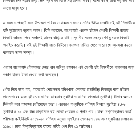
শিক্ষার্থীর লেখাপড়ার জন্য জেলা প্রশাসন থেকে সহযোগিতা করব। আশা করছি তারা পড়াশুনা করে
ভালো মানুষ হবে।
এ সময় বাগেরহাট সদর উপজেলা পরিষদ চেয়ারম্যান সরদার নাসির উদ্দিন মেধাবী ওই দুই শিক্ষার্থীকে
দুটি মুঠোফোন প্রদান করেন। তিনি বলেছেন, বাগেরহাটে এরকম দুইজন মেধাবী শিক্ষার্থী রয়েছে
বিষয়টি জানতে পেরে সকালেই তাদের বাড়িতে যাই। স্থানীয় সংসদ সদস্য শেখ তন্ময়কে বিষয়টি
অবহিত করেছি। ওই দুই শিক্ষার্থী যাতে নির্বিঘ্নে পড়াশুনা চালিয়ে যেতে পারেন সে ব্যবস্থা করতে
বলেছেন সংসদ সদস্য।
এছাড়া বাগেরহাট পৌরসভার মেয়র খান হাবিবুর রহমানও এই মেধাবী দুই শিক্ষার্থীকে পড়াশুনার জন্য
পঞ্চাশ হাজার টাকা দেওয়া কথা বলেছেন।
খোঁজ নিয়ে জানা যায়, বাগেরহাট পৌরসভার হরিণখানা এলাকার রাজমিস্ত্রি দিনমজুর বাবা মহিদুল
হাওলাদারের যমজ দুই মেয়ে সাদিয়া আক্তার সুরাইয়া ও নাদিরা ফারজানা সুমাইয়া। টাকার অভাবে
টিউশনি করে পড়াশুনা চালিয়েছেন তারা। এরপরও মাধ্যমিকে বাণিজ্য বিভাগে সুরাইয়া ৪.৮৬,
সুমাইয়া ৪.৯১ এবং উচ্চ মাধ্যমিকে দুই বোনই গোল্ডেন এ প্লাস পায়। ঢাকা বিশ্ববিদ্যালয়ে ভর্তি
পরীক্ষায় গ-ইউনিটে ২০১৯-২০ বাণিজ্য অনুষদে সুমাইয়ার মেধাক্রম ৮৪৬ এবং সুরাইয়ার মেধাক্রম
১১৬৩। ঢাকা বিশ্ববিদ্যালয়ে তাদের ভর্তির শেষ দিন ৩১ অক্টোবর।