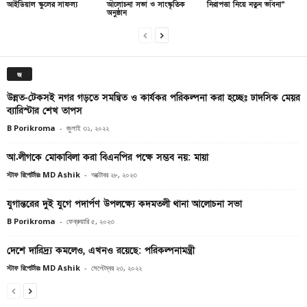
আইডিয়াল স্কুলের সাফল্য
আলোচনা সভা ও সাংস্কৃতিক
নিরাপত্তা নিয়ে নতুন ভাবনা”
অনুষ্ঠান
জ
উন্নত-টেকসই নগর গড়তে সমন্বিত ও কার্যকর পরিকল্পনা করা হচ্ছেঃ ঢাদসিক মেয়র
ব্যারিস্টার শেখ তাপস
B Porikroma
-
জুলাই ৩১, ২০২২
আ.লীগকে মোকাবিলা করা বিএনপির পক্ষে সম্ভব নয়: মায়া
স্টাফ রিপোর্টারঃ MD Ashik
-
অক্টোবর ২৮, ২০২৩
যুগান্তরের দুই যুগে পদার্পণ উপলক্ষ্যে কদমতলী থানা আলোচনা সভা
B Porikroma
-
ফেব্রুয়ারি ৫, ২০২৩
দেশে দারিদ্র্য কমলেও, এখনও রয়েছে: পরিকল্পনামন্ত্রী
স্টাফ রিপোর্টারঃ MD Ashik
-
সেপ্টেম্বর ২৩, ২০২২