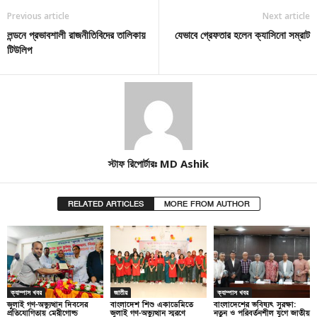
Previous article
Next article
লন্ডনে প্রভাবশালী রাজনীতিবিদের তালিকায়
যেভাবে গ্রেফতার হলেন ক্যাসিনো সম্রাট
টিউলিপ
স্টাফ রিপোর্টারঃ MD Ashik
RELATED ARTICLES
MORE FROM AUTHOR
ক্যাম্পাস খবর
জাতীয়
ক্যাম্পাস খবর
জুলাই গণ-অভ্যুত্থান দিবসের
বাংলাদেশ শিশু একাডেমিতে
বাংলাদেশের ভবিষ্যৎ সুরক্ষা:
প্রতিযোগিতায় মেরীগোল্ড
জুলাই গণ-অভ্যুত্থান স্মরণে
নতুন ও পরিবর্তনশীল যুগে জাতীয়