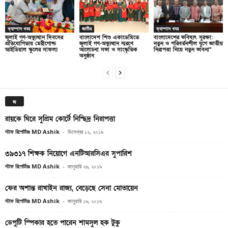
ক্যাম্পাস খবর
জাতীয়
ক্যাম্পাস খবর
জুলাই গণ-অভ্যুত্থান দিবসের
বাংলাদেশ শিশু একাডেমিতে
বাংলাদেশের ভবিষ্যৎ সুরক্ষা:
প্রতিযোগিতায় মেরীগোল্ড
জুলাই গণ-অভ্যুত্থান স্মরণে
নতুন ও পরিবর্তনশীল যুগে জাতীয়
আইডিয়াল স্কুলের সাফল্য
আলোচনা সভা ও সাংস্কৃতিক
নিরাপত্তা নিয়ে নতুন ভাবনা”
অনুষ্ঠান
জ
রায়কে ঘিরে সুপ্রিম কোর্টে নিশ্ছিদ্র নিরাপত্তা
স্টাফ রিপোর্টারঃ MD Ashik
-
ডিসেম্বর ১২, ২০১৯
৩৯৩১৭ শিক্ষক নিয়োগে এনটিআরসিএর সুপারিশ
স্টাফ রিপোর্টারঃ MD Ashik
-
জানুয়ারি ২৬, ২০১৯
ফের অশান্ত রাখাইন রাজ্য, বেড়েছে সেনা মোতায়েন
স্টাফ রিপোর্টারঃ MD Ashik
-
জানুয়ারি ১৬, ২০১৯
ডেপুটি স্পিকার হতে পারেন শামসুল হক টুকু