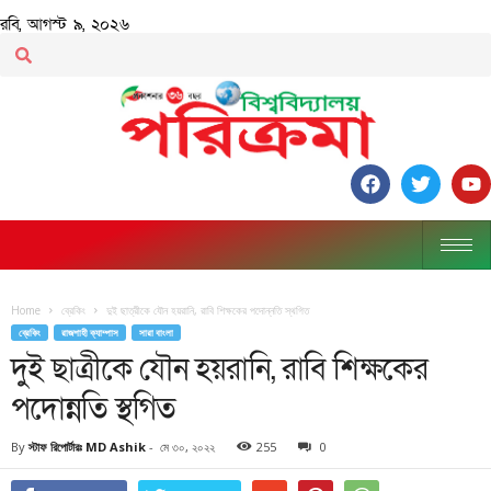
রবি, আগস্ট ৯, ২০২৬
Home
ব্রেকিং
দুই ছাত্রীকে যৌন হয়রানি, রাবি শিক্ষকের পদোন্নতি স্থগিত
ব্রেকিং
রাজশাহী ক্যাম্পাস
সারা বাংলা
দুই ছাত্রীকে যৌন হয়রানি, রাবি শিক্ষকের
পদোন্নতি স্থগিত
By
স্টাফ রিপোর্টারঃ MD Ashik
-
মে ৩০, ২০২২
255
0