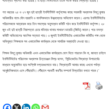
পদোন্নতি স্থগিত করা হয়েছে। এ ছাড়া লিখিতভাবে তাকে সতর্ক করার সিদ্ধান্ত হয়েছে।
গত বছরের ২৫ ও ২৭ জুন দুই ছাত্রী ইনস্টিটিউট কর্তৃপক্ষের কাছে সহকারী অধ্যাপক বিষ্ণু কুমার
অধিকারীর নামে যৌন হয়রানি ও মানসিকভাবে উত্ত্যক্তের অভিযোগ করেন। এরপর ইনস্টিটিউটের
পরিচালককে আহ্বায়ক করে তিন সদস্যের অনুসন্ধান কমিটি গঠন করে ইনস্টিটিউট কর্তৃপক্ষ। ২৮
জুন ওই দুই ছাত্রী নিরাপত্তা চেয়ে মতিহার থানায় সাধারণ ডায়েরি (জিডি) করেন। পরে তদন্ত
কমিটি অভিযোগের আংশিক সত্যতা পায়। ৩ জুলাই ইনস্টিটিউটের একাডেমিক কমিটির পক্ষ থেকে
অভিযুক্ত শিক্ষককে সব একাডেমিক কার্যক্রম থেকে সাময়িক অব্যাহতি দেওয়া হয়।
শিক্ষক বিষ্ণু কুমার অধিকারী এখন একাডেমিক কার্যক্রমে যোগ দিতে পারবেন কি না, জানতে চাইলে
ইনস্টিটিউটের পরিচালক অধ্যাপক চিত্তরঞ্জন মিশ্র বলেন, ‘সিন্ডিকেটের সিদ্ধান্ত উপাচার্যের
মাধ্যমে অনুমোদিত হয়ে সংশ্লিষ্ট দপ্তরগুলোতে যায়। সিদ্ধান্তটি আমার কাছে এখনো পর্যন্ত
আনুষ্ঠানিকভাবে এসে পৌঁছায়নি। পৌঁছালে পরবর্তী করণীয় সম্পর্কে বিস্তারিত বলতে পারব।’