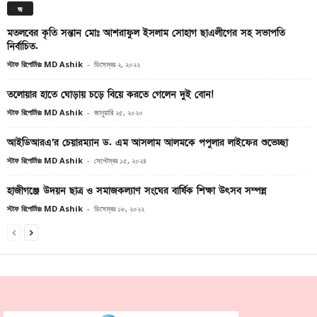
জ
মতলবের কৃতি সন্তান মোঃ আশরাফুল ইসলাম সোহাগ ছাএলীগের সহ সভাপতি
নির্বাচিত.
স্টাফ রিপোর্টারঃ MD Ashik
-
ডিসেম্বর ২, ২০২২
তলোয়ার হাতে ঘোড়ায় চড়ে বিয়ে করতে গেলেন দুই বোন!
স্টাফ রিপোর্টারঃ MD Ashik
-
জানুয়ারি ২৫, ২০২০
আইডিআরএ’র চেয়ারম্যান ড. এম আসলাম আলমকে পপুলার লাইফের শুভেচ্ছা
স্টাফ রিপোর্টারঃ MD Ashik
-
সেপ্টেম্বর ১৫, ২০২৪
হাজীগঞ্জে উদয়ন ছাত্র ও সমাজকল্যাণ সংঘের বার্ষিক শিক্ষা উৎসব সম্পন্ন
স্টাফ রিপোর্টারঃ MD Ashik
-
ডিসেম্বর ১৮, ২০২২