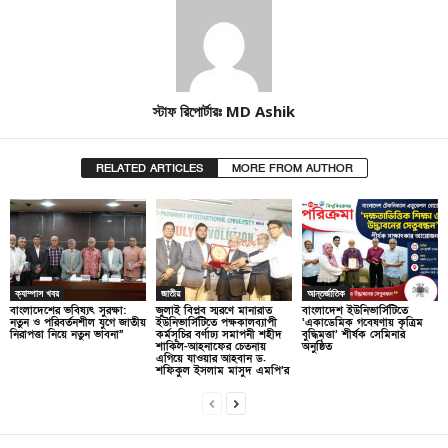
স্টাফ রিপোর্টারঃ MD Ashik
RELATED ARTICLES
MORE FROM AUTHOR
ক্যাম্পাস খবর
জাতীয়
আন্তর্জাতিক
বাংলাদেশের ভবিষ্যৎ সুরক্ষা:
জুলাই বিপ্লব স্মরণে মানারাত
বাংলাদেশ ইউনিভার্সিটিতে
নতুন ও পরিবর্তনশীল যুগে জাতীয়
ইউনিভার্সিটিতে পক্ষকালব্যাপী
‘একাডেমিক গবেষণায় কৃত্রিম
নিরাপত্তা নিয়ে নতুন ভাবনা”
কর্মসূচির বর্ণাঢ্য সমাপনী শহীদ
বুদ্ধিমত্তা’ শীর্ষক সেমিনার
শাকিল-আহনাফের চেতনায়
অনুষ্ঠিত
এগিয়ে যাওয়ার আহবান ড.
শফিকুল ইসলাম মাসুদ এমপি’র