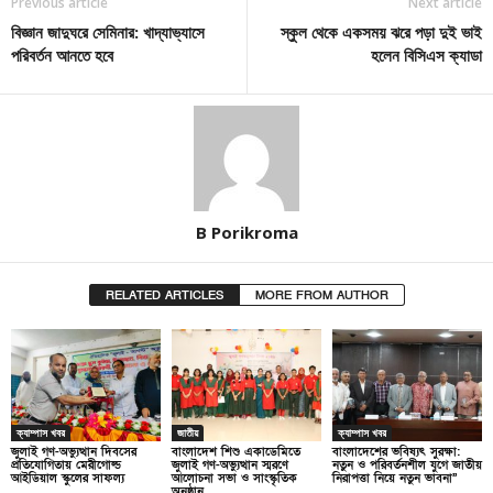
Previous article
Next article
বিজ্ঞান জাদুঘরে সেমিনার: খাদ্যাভ্যাসে
স্কুল থেকে একসময় ঝরে পড়া দুই ভাই
পরিবর্তন আনতে হবে
হলেন বিসিএস ক্যাডা
B Porikroma
RELATED ARTICLES
MORE FROM AUTHOR
ক্যাম্পাস খবর
জাতীয়
ক্যাম্পাস খবর
জুলাই গণ-অভ্যুত্থান দিবসের
বাংলাদেশ শিশু একাডেমিতে
বাংলাদেশের ভবিষ্যৎ সুরক্ষা:
প্রতিযোগিতায় মেরীগোল্ড
জুলাই গণ-অভ্যুত্থান স্মরণে
নতুন ও পরিবর্তনশীল যুগে জাতীয়
আইডিয়াল স্কুলের সাফল্য
আলোচনা সভা ও সাংস্কৃতিক
নিরাপত্তা নিয়ে নতুন ভাবনা”
অনুষ্ঠান