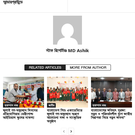
আন্ডারগ্রাউন্ডে
স্টাফ রিপোর্টারঃ MD Ashik
RELATED ARTICLES
MORE FROM AUTHOR
ক্যাম্পাস খবর
জাতীয়
ক্যাম্পাস খবর
জুলাই গণ-অভ্যুত্থান দিবসের
বাংলাদেশ শিশু একাডেমিতে
বাংলাদেশের ভবিষ্যৎ সুরক্ষা:
প্রতিযোগিতায় মেরীগোল্ড
জুলাই গণ-অভ্যুত্থান স্মরণে
নতুন ও পরিবর্তনশীল যুগে জাতীয়
আইডিয়াল স্কুলের সাফল্য
আলোচনা সভা ও সাংস্কৃতিক
নিরাপত্তা নিয়ে নতুন ভাবনা”
অনুষ্ঠান