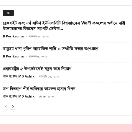
জ
ব্রেকবাইট এবং নর্থ সাউথ ইউনিভার্সিটি বিশ্বব্যাংকের WeFi প্রকল্পের অধীনে নারী
উদ্যোক্তাদের বিজনেস সাপোর্ট সেন্টার...
B Porikroma
-
নভেম্বর ২৭, ২০২৩
ডামুড্যা থানা পুলিশ আয়োজিত শান্তি ও সম্প্রীতি সভায় অংশগ্রহণ
B Porikroma
-
নভেম্বর ৬, ২০২১
প্রধানমন্ত্রীর ৫ উপদেষ্টাকেই নতুন করে নিয়োগ
স্টাফ রিপোর্টারঃ MD Ashik
-
জানুয়ারি ১৫, ২০১৯
ত্রাণ বিতরণে শীর্ষ তালিকায় কামরুল হাসান রিপন
স্টাফ রিপোর্টারঃ MD Ashik
-
মে ১৮, ২০২০