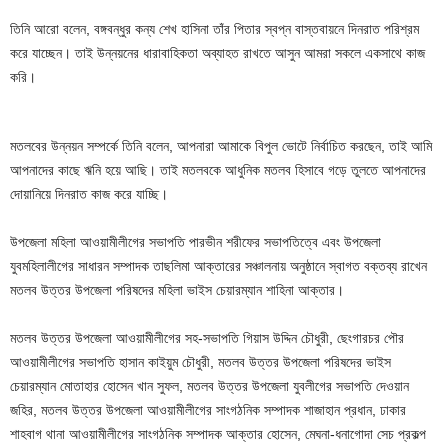
তিনি আরো বলেন, বঙ্গবন্ধুর কন্য শেখ হাসিনা তাঁর পিতার স্বপ্ন বাস্তবায়নে দিনরাত পরিশ্রম
করে যাচ্ছেন। তাই উন্নয়নের ধারাবাহিকতা অব্যাহত রাখতে আসুন আমরা সকলে একসাথে কাজ
করি।
মতলবের উন্নয়ন সম্পর্কে তিনি বলেন, আপনারা আমাকে বিপুল ভোটে নির্বাচিত করছেন, তাই আমি
আপনাদের কাছে ঋনি হয়ে আছি। তাই মতলবকে আধুনিক মতলব হিসাবে গড়ে তুলতে আপনাদের
দোয়ানিয়ে দিনরাত কাজ করে যাচ্ছি।
উপজেলা মহিলা আওয়ামীলীগের সভাপতি পারভীন শরীফের সভাপতিত্বে এবং উপজেলা
যুবমহিলালীগের সাধারন সম্পাদক তাছলিমা আক্তারের সঞ্চালনায় অনুষ্ঠানে স্বাগত বক্তব্য রাখেন
মতলব উত্তর উপজেলা পরিষদের মহিলা ভাইস চেয়ারম্যান শাহিনা আক্তার।
মতলব উত্তর উপজেলা আওয়ামীলীগের সহ-সভাপতি গিয়াস উদ্দিন চৌধুরী, ছেংগারচর পৌর
আওয়ামীলীগের সভাপতি হাসান কাইয়ুম চৌধুরী, মতলব উত্তর উপজেলা পরিষদের ভাইস
চেয়ারম্যান মোতাহার হোসেন খান সুফল, মতলব উত্তর উপজেলা যুবলীগের সভাপতি দেওয়ান
জহির, মতলব উত্তর উপজেলা আওয়ামীলীগের সাংগঠনিক সম্পাদক শাজাহান প্রধান, ঢাকার
শাহবাগ থানা আওয়ামীলীগের সাংগঠনিক সম্পাদক আক্তার হোসেন, মেঘনা-ধনাগোদা সেচ প্রকল্প