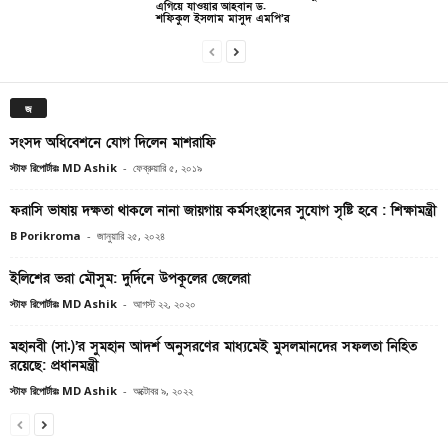
এগিয়ে যাওয়ার আহবান ড.
শফিকুল ইসলাম মাসুদ এমপি’র
জ
সংসদ অধিবেশনে যোগ দিলেন মাশরাফি
স্টাফ রিপোর্টারঃ MD Ashik
-
ফেব্রুয়ারি ৫, ২০১৯
ফরাসি ভাষায় দক্ষতা থাকলে নানা জায়গায় কর্মসংস্থানের সুযোগ সৃষ্টি হবে : শিক্ষামন্ত্রী
B Porikroma
-
জানুয়ারি ২৫, ২০২৪
ইলিশের ভরা মৌসুম: দুর্দিনে উপকূলের জেলেরা
স্টাফ রিপোর্টারঃ MD Ashik
-
আগস্ট ২২, ২০২০
মহানবী (সা.)’র সুমহান আদর্শ অনুসরণের মাধ্যমেই মুসলমানদের সফলতা নিহিত
রয়েছে: প্রধানমন্ত্রী
স্টাফ রিপোর্টারঃ MD Ashik
-
অক্টোবর ৯, ২০২২