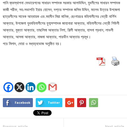
পানি ব্যবস্থাপনা ফেডারেশনের সাধারন সম্পাদক সরকার আলাউদ্দিন, যুবলীগের সাধারন সম্পাদক
কাজী শরীফ, সহ-সভাপতি ইয়ার হোসেন, দপ্তর সম্পাদক জসিম উদ্দিন, মতলব উত্তর উপজেলা
ছাত্রলীগের সাবেক আহবায়ক এড.মহসীন মিয়া মানিক, ছেংগারচর মহিলালীগের নেত্রী নার্গিস
আক্তার, উপজেলা যুবমহিলালীগের যুগ্মসম্পাদক জাহানারা আক্তার, মহিলালীগের নেত্রী শিউলী
আক্তার, মুক্তা আক্তার, তাছলিমা আক্তার নিপা, শিল্পী আক্তার, হাসনা প্রধান, লাভলী
আক্তার, আসমা আক্তার, নাজমা আক্তার, পারভীন আক্তার প্রমূখ।
পরে মিলাদ, দোয়া ও মধ্যহ্নভোজ অনুষ্ঠিত হয়।
Facebook
Twitter
Previous article
Next article