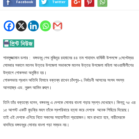
Facebook
Twitter
শামসুজ্জামান ডলার : বঙ্গবন্ধু শেখ মুজিবুর রহমানের ৪৪ তম শাহাদাৎ বার্ষিকী উপলক্ষে ১সেপ্টেম্বর
সোমবার সকালে মতলব উত্তর উপজেলা সভাকক্ষে মতলব উত্তর উপজেলা মহিলা আওয়ামীলীগের
উদ্যাগে শোকসভা অনুষ্ঠিত হয়।
শোকসভায় প্রধান অতিথি হিসাবে বক্তব্য রাখেন চাঁদপুর-২ নির্বাচনী আসনের সংসদ সদস্য
আলহাজ্ব এড. নুরুল আমিন রুহুল।
তিনি তাঁর বক্তব্যে বলেন, বঙ্গবন্ধু এ দেশকে সোনার বাংলা গড়ার স্বপ্ন দেখেছেন। কিন্তু ৭৫ এর
১৫ আগস্ট একটি কুচক্রি মহল তাঁকে স্বপরিবারে হত্যা করে দেশকে অনেক পিছিয়ে দিয়েছে।
তাই এই দেশকে এগিয়ে নিতে সকলের সহযোগীতা প্রয়োজন। মনে রাখতে হবে, নারীদেরকে
বাদদিয়ে বঙ্গবন্ধুর সোনার বাংলা গড়া সম্ভব নয়।