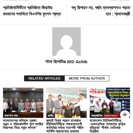
প্রতিষ্ঠাবার্ষিকীতে প্রতিষ্ঠাতা জিয়াউর
শুধু শিল্পায়ন নয়, বর্জ্য ব্যবস্থাপনাও গড়তে
রহমানের সমাধিতে বিএনপির ফুলেল শ্রদ্ধা
হবে : প্রধানমন্ত্রী
স্টাফ রিপোর্টারঃ MD Ashik
RELATED ARTICLES
MORE FROM AUTHOR
ক্যাম্পাস খবর
জাতীয়
আন্তর্জাতিক
বাংলাদেশের ভবিষ্যৎ সুরক্ষা:
জুলাই বিপ্লব স্মরণে মানারাত
বাংলাদেশ ইউনিভার্সিটিতে
নতুন ও পরিবর্তনশীল যুগে জাতীয়
ইউনিভার্সিটিতে পক্ষকালব্যাপী
‘একাডেমিক গবেষণায় কৃত্রিম
নিরাপত্তা নিয়ে নতুন ভাবনা”
কর্মসূচির বর্ণাঢ্য সমাপনী শহীদ
বুদ্ধিমত্তা’ শীর্ষক সেমিনার
শাকিল-আহনাফের চেতনায়
অনুষ্ঠিত