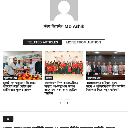
স্টাফ রিপোর্টারঃ MD Ashik
RELATED ARTICLES
MORE FROM AUTHOR
ক্যাম্পাস খবর
জাতীয়
ক্যাম্পাস খবর
জুলাই গণ-অভ্যুত্থান দিবসের
বাংলাদেশ শিশু একাডেমিতে
বাংলাদেশের ভবিষ্যৎ সুরক্ষা:
প্রতিযোগিতায় মেরীগোল্ড
জুলাই গণ-অভ্যুত্থান স্মরণে
নতুন ও পরিবর্তনশীল যুগে জাতীয়
আইডিয়াল স্কুলের সাফল্য
আলোচনা সভা ও সাংস্কৃতিক
নিরাপত্তা নিয়ে নতুন ভাবনা”
অনুষ্ঠান
জ