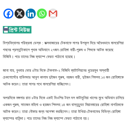
বিশ্ববিদ্যালয় পরিক্রমা ডেস্ক : কক্সবাজারের টেকনাফে সাগর উপকূল দিয়ে অবৈধভাবে মালয়েশিয়া
গমনের প্রস্তুতিকালে পৃথক অভিযানে ২৭জন রোহিঙ্গা নারী-পুরুষ ও শিশুকে আটক করেছে
বিজিবি। পরে তাদের নিজ ক্যাম্পে ফেরত পাঠানো হয়েছে।
জানা যায়, বুধবার ভোর ৫টার দিকে টেকনাফ-২ বিজিবি ব্যাটালিয়নের খুরেরমুখ অস্থায়ী
চেকপোস্টের হাবিলদার আবুল কালাম দুইজন পুরুষ, নয়জন নারী, দুইজন শিশুসহ ১৩ জন রোহিঙ্গাকে
আটক করেন। তারা সাগর পথে মালয়েশিয়া যাচ্ছিলেন।
অপরদিকে মঙ্গলার রাত ৮টার দিকে একই বিওপির টহল দল কাটাবুনিয়া খালের মুখে অভিযান চালিয়ে
একজন পুরুষ, সাতজন মহিলা ও ছয়জন শিশুসহ ১৪ জন বাস্তুচ্যুত মিয়ানমারের রোহিঙ্গা নাগরিককে
আটক করেন। তারা নৌকার জন্য অপেক্ষা করছিলেন। তারা উখিয়া-টেকনাফের বিভিন্ন রোহিঙ্গা
ক্যাম্পের বাসিন্দা। পরে তাদের নিজ নিজ ক্যাম্পে ফেরত পাঠানো হয়।