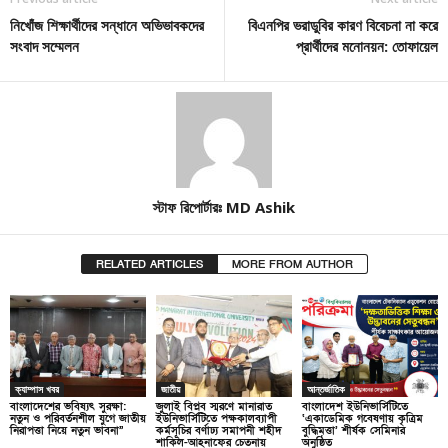
নিখোঁজ শিক্ষার্থীদের সন্ধানে অভিভাবকদের
বিএনপির ভরাডুবির কারণ বিবেচনা না করে
সংবাদ সম্মেলন
প্রার্থীদের মনোনয়ন: তোফায়েল
স্টাফ রিপোর্টারঃ MD Ashik
RELATED ARTICLES
MORE FROM AUTHOR
ক্যাম্পাস খবর
জাতীয়
আন্তর্জাতিক
বাংলাদেশের ভবিষ্যৎ সুরক্ষা:
জুলাই বিপ্লব স্মরণে মানারাত
বাংলাদেশ ইউনিভার্সিটিতে
নতুন ও পরিবর্তনশীল যুগে জাতীয়
ইউনিভার্সিটিতে পক্ষকালব্যাপী
‘একাডেমিক গবেষণায় কৃত্রিম
নিরাপত্তা নিয়ে নতুন ভাবনা”
কর্মসূচির বর্ণাঢ্য সমাপনী শহীদ
বুদ্ধিমত্তা’ শীর্ষক সেমিনার
শাকিল-আহনাফের চেতনায়
অনুষ্ঠিত