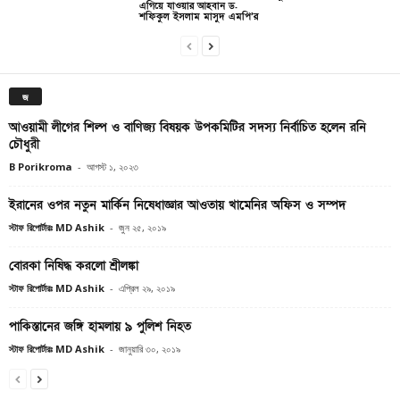
এগিয়ে যাওয়ার আহবান ড.
শফিকুল ইসলাম মাসুদ এমপি’র
জ
আওয়ামী লীগের শিল্প ও বাণিজ্য বিষয়ক উপকমিটির সদস্য নির্বাচিত হলেন রনি
চৌধুরী
B Porikroma
-
আগস্ট ১, ২০২৩
ইরানের ওপর নতুন মার্কিন নিষেধাজ্ঞার আওতায় খামেনির অফিস ও সম্পদ
স্টাফ রিপোর্টারঃ MD Ashik
-
জুন ২৫, ২০১৯
বোরকা নিষিদ্ধ করলো শ্রীলঙ্কা
স্টাফ রিপোর্টারঃ MD Ashik
-
এপ্রিল ২৯, ২০১৯
পাকিস্তানের জঙ্গি হামলায় ৯ পুলিশ নিহত
স্টাফ রিপোর্টারঃ MD Ashik
-
জানুয়ারি ৩০, ২০১৯