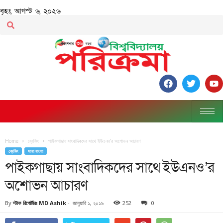
বৃহঃ, আগস্ট ৬, ২০২৬
Home
ব্রেকিং
পাইকগাছায় সাংবাদিকদের সাথে ইউএনও’র অশোভন আচারণ
ব্রেকিং
সারা বাংলা
পাইকগাছায় সাংবাদিকদের সাথে ইউএনও’র
অশোভন আচারণ
By
স্টাফ রিপোর্টারঃ MD Ashik
-
জানুয়ারি ১, ২০১৯
252
0