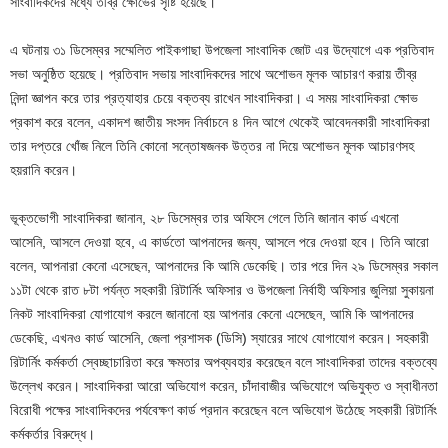
সাংবাদিকদের মধ্যে তীব্র ক্ষোভের সৃষ্টি হয়েছে।
এ ঘটনায় ৩১ ডিসেম্বর সম্মেলিত পাইকগাছা উপজেলা সাংবাদিক জোট এর উদ্যোগে এক প্রতিবাদ
সভা অনুষ্ঠিত হয়েছে। প্রতিবাদ সভায় সাংবাদিকদের সাথে অশোভন মূলক আচারণ করায় তীব্র
নিন্দা জ্ঞাপন করে তার প্রত্যাহার চেয়ে বক্তব্য রাখেন সাংবাদিকরা। এ সময় সাংবাদিকরা ক্ষোভ
প্রকাশ করে বলেন, একাদশ জাতীয় সংসদ নির্বাচনে ৪ দিন আগে থেকেই আবেদনকারী সাংবাদিকরা
তার দপ্তরে খোঁজ নিলে তিনি কোনো সন্তোষজনক উত্তর না দিয়ে অশোভন মূলক আচারণসহ
হয়রানি করেন।
ভূক্তভোগী সাংবাদিকরা জানান, ২৮ ডিসেম্বর তার অফিসে গেলে তিনি জানান কার্ড এখনো
আসেনি, আসলে দেওয়া হবে, এ কার্ডতো আপনাদের জন্য, আসলে পরে দেওয়া হবে। তিনি আরো
বলেন, আপনারা কেনো এসেছেন, আপনাদের কি আমি ডেকেছি। তার পরে দিন ২৯ ডিসেম্বর সকাল
১১টা থেকে রাত ৮টা পর্যন্ত সহকারী রিটার্নিং অফিসার ও উপজেলা নির্বাহী অফিসার জুলিয়া সুকায়না
নিকট সাংবাদিকরা যোগাযোগ করলে জানানো হয় আপনার কেনো এসেছেন, আমি কি আপনাদের
ডেকেছি, এখনও কার্ড আসেনি, জেলা প্রশাসক (ডিসি) স্যারের সাথে যোগাযোগ করেন। সহকারী
রিটার্নিং কর্মকর্তা স্বেচ্ছাচারিতা করে ক্ষমতার অপব্যবহার করেছেন বলে সাংবাদিকরা তাদের বক্তব্যে
উল্লেখ করেন। সাংবাদিকরা আরো অভিযোগ করেন, চাঁদাবাজীর অভিযোগে অভিযুক্ত ও স্বাধীনতা
বিরোধী পক্ষের সাংবাদিকদের পর্যবেক্ষণ কার্ড প্রদান করেছেন বলে অভিযোগ উঠেছে সহকারী রিটার্নিং
কর্মকর্তার বিরুদ্ধে।