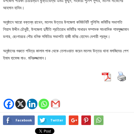
উপজেলা পরিষদ চেয়ারম্যান মুক্তিযোদ্ধা এমএ কুদ্দুস, সহকারী পুলিশ সুপার, মতলব সার্কেলের
আহসান হাবিব।
অনুষ্ঠানে আরো বক্তব্য রাখেন, মতলব উত্তর উপজেলা কমিউনিটি পুলিশিং কমিটির সভাপতি
গিয়াস উদ্দীন চৌধুরী, উপজেলা দুর্নীতি প্রতিরোধ কমিটির সাধারন সম্পাদক সাংবাদিক শামসুজ্জামান
ডলার, ছেংগারচর পৌর বনিক সমিতির সভাপতি হাজী মনির হোসেন বেপারী প্রমূখ।
অনুষ্ঠানের শুরুতে পবিত্র কালাম পাক থেকে তেলাওয়াত করেন মতলব উত্তর থানা মসজিদের পেশ
ইমাম হাফেজ মাও. মনিরুজ্জামান।
Facebook
Twitter