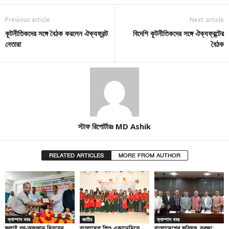
Previous article
Next article
কূটনীতিকদের সঙ্গে বৈঠক করলেন ঐক্যফ্রন্ট
বিদেশি কূটনীতিকদের সঙ্গে ঐক্যফ্রন্টের
নেতারা
বৈঠক
স্টাফ রিপোর্টারঃ MD Ashik
RELATED ARTICLES
MORE FROM AUTHOR
ক্যাম্পাস খবর
জাতীয়
ক্যাম্পাস খবর
জুলাই গণ-অভ্যুত্থান দিবসের
বাংলাদেশ শিশু একাডেমিতে
বাংলাদেশের ভবিষ্যৎ সুরক্ষা: