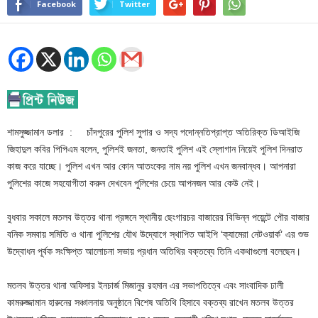
Facebook
Twitter
শামসুজ্জামান ডলার : চাঁদপুরের পুলিশ সুপার ও সদ্য পদোন্নতিপ্রাপ্ত অতিরিক্ত ডিআইজি
জিহাদুল কবির পিপিএম বলেন, পুলিশই জনতা, জনতাই পুলিশ এই স্লোগান নিয়েই পুলিশ দিনরাত
কাজ করে যাচ্ছে। পুলিশ এখন আর কোন আতংকের নাম নয় পুলিশ এখন জনবান্ধব। আপনারা
পুলিশের কাজে সহযোগীতা করুন দেখবেন পুলিশের চেয়ে আপনজন আর কেউ নেই।
বুধবার সকালে মতলব উত্তর থানা প্রঙ্গনে স্থানীয় ছেংগারচর বাজারের বিভিন্ন পয়েন্টে পৌর বাজার
বনিক সমবায় সমিতি ও থানা পুলিশের যৌথ উদ্যোগে স্থাপিত আইপি ‘ক্যামেরা নেটওয়ার্ক’ এর শুভ
উদ্বোধন পূর্বক সংক্ষিপ্ত আলোচনা সভায় প্রধান অতিথির বক্তব্যে তিনি একথাগুলো বলেছেন।
মতলব উত্তর থানা অফিসার ইনচার্জ মিজানুর রহমান এর সভাপতিত্বে এবং সাংবাদিক ঢালী
কামরুজ্জামান হারুনের সঞ্চালনায় অনুষ্ঠানে বিশেষ অতিথি হিসাবে বক্তব্য রাখেন মতলব উত্তর