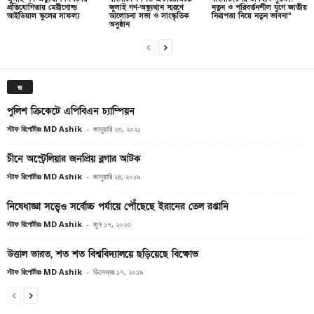
প্রতিযোগিতায় মেরীগোল্ড
জুলাই গণ-অভ্যুত্থান স্মরণে
নতুন ও পরিবর্তনশীল যুগে জাতীয়
আইডিয়াল স্কুলের সাফল্য
আলোচনা সভা ও সাংস্কৃতিক
নিরাপত্তা নিয়ে নতুন ভাবনা”
অনুষ্ঠান
জ
পুলিশ ক্রিকেটে এপিবিএন চ্যাম্পিয়ন
স্টাফ রিপোর্টারঃ MD Ashik
-
জানুয়ারি ২৩, ২০২১
চীনে অস্ট্রেলিয়ার জনপ্রিয় ব্লগার আটক
স্টাফ রিপোর্টারঃ MD Ashik
-
জানুয়ারি ২৪, ২০১৯
নিষেধাজ্ঞা সত্ত্বেও সর্বোচ্চ পর্যায়ে পৌঁছেছে ইরানের তেল রপ্তানি
স্টাফ রিপোর্টারঃ MD Ashik
-
জুন ১৭, ২০২৩
উত্তাল ভারত, শত শত বিশ্ববিদ্যালয়ে ছড়িয়েছে বিক্ষোভ
স্টাফ রিপোর্টারঃ MD Ashik
-
ডিসেম্বর ১৭, ২০১৯