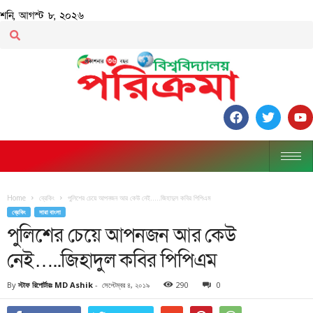
শনি, আগস্ট ৮, ২০২৬
Home
ব্রেকিং
পুলিশের চেয়ে আপনজন আর কেউ নেই…..জিহাদুল কবির পিপিএম
ব্রেকিং
সারা বাংলা
পুলিশের চেয়ে আপনজন আর কেউ
নেই…..জিহাদুল কবির পিপিএম
By
স্টাফ রিপোর্টারঃ MD Ashik
-
সেপ্টেম্বর ৪, ২০১৯
290
0