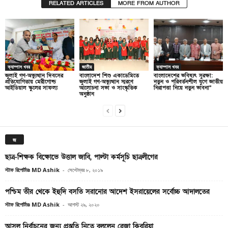
RELATED ARTICLES
MORE FROM AUTHOR
ক্যাম্পাস খবর
জাতীয়
ক্যাম্পাস খবর
জুলাই গণ-অভ্যুত্থান দিবসের
বাংলাদেশ শিশু একাডেমিতে
বাংলাদেশের ভবিষ্যৎ সুরক্ষা:
প্রতিযোগিতায় মেরীগোল্ড
জুলাই গণ-অভ্যুত্থান স্মরণে
নতুন ও পরিবর্তনশীল যুগে জাতীয়
আইডিয়াল স্কুলের সাফল্য
আলোচনা সভা ও সাংস্কৃতিক
নিরাপত্তা নিয়ে নতুন ভাবনা”
অনুষ্ঠান
জ
ছাত্র-শিক্ষক বিক্ষোভে উত্তাল জাবি, পাল্টা কর্মসূচি ছাত্রলীগের
স্টাফ রিপোর্টারঃ MD Ashik
-
সেপ্টেম্বর ৮, ২০১৯
পশ্চিম তীর থেকে ইহুদি বসতি সরানোর আদেশ ইসরায়েলের সর্বোচ্চ আদালতের
স্টাফ রিপোর্টারঃ MD Ashik
-
আগস্ট ২৯, ২০২০
আসল নির্বাচনের জন্য প্রস্তুতি নিতে বললেন রেজা কিবরিয়া