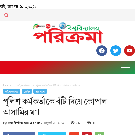
রবি, আগস্ট ৯, ২০২৬
Home
আইন/আদালত
পুলিশ কর্মকর্তাকে বঁটি দিয়ে কোপাল আসামির মা!
আইন/আদালত
ব্রেকিং
সারা বাংলা
পুলিশ কর্মকর্তাকে বঁটি দিয়ে কোপাল
আসামির মা!
By
স্টাফ রিপোর্টারঃ MD Ashik
-
জানুয়ারি ৩১, ২০১৯
246
0