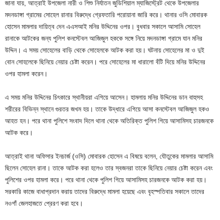
জানা যায়, আত্রাই উপজেলা নারী ও শিশু নির্যাতন জুডিশিয়াল ম্যাজিস্ট্রেট থেকে উপজেলার
মদনডাঙ্গা গ্রামের সোহেল রানার বিরুদ্ধে গ্রেফতারি পরোয়ানা জারি করে। থানার ওসি মোবারক
হোসেন মামলার দায়িত্ব দেন এএসআই মনির উদ্দিনের ওপর। বুধবার সকালে আসামি সোহেল
রানাকে আটকের জন্য পুলিশ কনস্টেবল আজিজুল হককে সঙ্গে নিয়ে মদনডাঙ্গা গ্রামে যান মনির
উদ্দিন। এ সময় সোহেলের বাড়ি থেকে সোহেলকে আটক করা হয়। ঘটনায় সোহেলের মা ও দুই
বোন সোহলেকে ছিনিয়ে নেয়ার চেষ্টা করেন। পরে সোহেলের মা ধারালো বঁটি দিয়ে মনির উদ্দিনের
ওপর হামলা করেন।
এ সময় মনির উদ্দিনের চিৎকারে স্থানীয়রা এগিয়ে আসেন। হামলায় মনির উদ্দিনের ডান বাহুসহ
শরীরের বিভিন্ন স্থানে গুরতর জখম হয়। তাকে উদ্ধারে এগিয়ে আসা কনস্টেবল আজিজুল হকও
আহত হন। পরে থানা পুলিশে সংবাদ দিলে থানা থেকে অতিরিক্ত পুলিশ গিয়ে আসামিসহ চারজনকে
আটক করে।
আত্রাই থানা অফিসার ইনচার্জ (ওসি) মোবারক হোসেন এ বিষয়ে বলেন, যৌতুকের মামলার আসামি
ছিলেন সোহেল রানা। তাকে আটক করা হলেও তার স্বজনরা তাকে ছিনিয়ে নেয়ার চেষ্টা করেন এবং
পুলিশের ওপর হামলা করে। পরে থানা থেকে পুলিশ গিয়ে আসামিসহ চারজনকে আটক করা হয়।
সরকারি কাজে বাধাপ্রদান করায় তাদের বিরুদ্ধে মামলা হয়েছে এবং বৃহস্পতিবার সকালে তাদের
নওগাঁ জেলহাজতে প্রেরণ করা হবে।