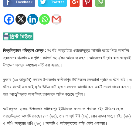
Facebook
Twitter
বিশ্ববিদ্যায়ল পরিক্রমা ডেস্ক :
নওগাঁর আত্রাইয়ে ওয়ারেন্টভুক্ত আসামি ধরতে গিয়ে আসামির
স্বজনদের হামলায় এক পুলিশ কর্মকর্তাসহ দু’জন আহত হয়েছেন। আহতদের উদ্ধার করে আত্রাই
উপজেলা স্বাস্থ্য কমপেক্সে ভর্তি করা হয়েছে।
বুধবার (৩০ জানুয়ারি) সকালে উপজেলার কালীকাপুর ইউনিয়নের মদনডাঙ্গা গ্রামে এ ঘটনা ঘটে। এ
ঘটনায় রাতেই এস আই মুনির উদ্দিন বাদী হয়ে চারজনকে আসামি করে একটি মামলা দায়ের করেন।
পরে ওয়ারেন্টভুক্ত আসামিসহ চারজনকে আটক করেছে পুলিশ।
আটককৃতরা হলেন- উপজেলার কালিকাপুর ইউনিয়নের মদনডাঙ্গা গ্রামের রইচ উদ্দিনের ছেলে
ওয়ারেন্টভুক্ত আসামি সোহেল রানা (২৫), তার মা সূর্য বিবি (৫২), বোন নাজমা খাতুন নাইচ (২৮)
ও আঁখি আক্তার পাখি (২০)। আসামি ও আটককৃতদের বাড়ি একই এলাকায়।